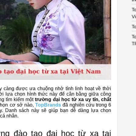
To
V
To
To
T
y càng được ưa chuộng nhờ tính linh hoạt về thời
ời lựa chọn hình thức này để cân bằng giữa công
ng tìm kiếm một
trường đại học từ xa uy tín, chất
chọn cơ sở nào,
TopBrands
đã nghiên cứu trong 6
y. Danh sách này sẽ giúp bạn dễ dàng lựa chọn
 cá nhân.
ng đào tạo đại học từ xa tại