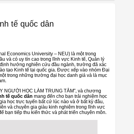
nh tế quốc dân
nal Economics University – NEU) là một trong
u và có uy tín cao trong lĩnh vực Kinh tế, Quản lý
i định hướng nghiên cứu đầu ngành, trường đã xác
đào tạo Kinh tế tại quốc gia. Được xếp vào nhóm Đại
một trong những trường đại học danh giá và là mục
am.
“LẤY NGƯỜI HỌC LÀM TRUNG TÂM”, và chương
nh tế quốc dân
mang đến cho bạn trải nghiệm học
 gia học trực tuyến bất cứ lúc nào và ở bất kỳ đâu,
viên và chuyên gia giàu kinh nghiệm trong lĩnh vực
để bạn tiếp thu kiến thức và phát triển chuyên môn.