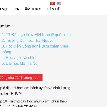
H VỤ
SPA
ẨM THỰC
LIÊN HỆ
ục lục
1. TT Đào tạo từ xa ĐH Kinh tế quốc dân
2. Trường Đại học Thái Nguyên
3. Học viện Công nghệ Bưu chính Viễn
thông
4. Học viện Tài chính
5. Đại học Mở Hà Nội
Cùng chủ đề “Trường học”
p 8 địa chỉ học làm bánh uy tín và chất lượng
hất tại TPHCM
op 10 Trường dạy học phun xăm, phun thêu
hẩm mỹ tốt nhất TPHCM