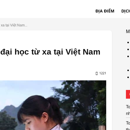
ĐỊA ĐIỂM
DỊC
xa tại Việt Nam...
M
đại học từ xa tại Việt Nam
1221
To
n
T
t