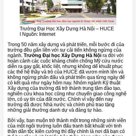
Trường Đại Học Xây Dựng Hà Nội – HUCE
l Nguồn: Internet
Trong 50 năm xây dựng và phát triển, mỗi bước đi của
trường đều gắn liền với sự cải tiến không ngừng của
ngành.
Trường Đại học Xây Dựng Hà Nội
ra đời với
hoàn cảnh các cuộc kháng chiến chống Mỹ cứu nước
diễn ra gay gắt, khốc liệt, nhưng không dể khuất phục
các thế hệ thầy và trò của HUCE đã vươn mình lên và
không ngừng phấn đấu và phát triển qua từng ngày để
có kết quả như ngày hôm nay. Nhóm ngành Kỹ thuật
Xây dựng của trường đã trở thành trung tâm đào tạo,
nghiên cứu khoa học cũng như chuyển giao công nghệ
lớn, có uy tín của đất nước. Chính vì vậy đến nay
trường đã được Nhà nước và chính phủ trao tặng
những giải thưởng danh dự và đáng tự hào.
Bởi vậy, bạn muộn trở thành một trong những sinh viên
của một ngôi trường luôn đấu tranh bất khuất với tinh
thần dân tộc kiên cường thì đây chính là nơi đã bạn có