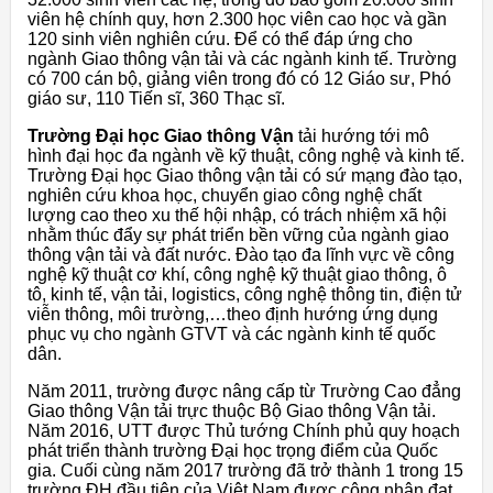
viên hệ chính quy, hơn 2.300 học viên cao học và gần
120 sinh viên nghiên cứu. Để có thể đáp ứng cho
ngành Giao thông vận tải và các ngành kinh tế. Trường
có 700 cán bộ, giảng viên trong đó có 12 Giáo sư, Phó
giáo sư, 110 Tiến sĩ, 360 Thạc sĩ.
Trường Đại học Giao thông Vận
tải hướng tới mô
hình đại học đa ngành về kỹ thuật, công nghệ và kinh tế.
Trường Đại học Giao thông vận tải có sứ mạng đào tạo,
nghiên cứu khoa học, chuyển giao công nghệ chất
lượng cao theo xu thế hội nhập, có trách nhiệm xã hội
nhằm thúc đẩy sự phát triển bền vững của ngành giao
thông vận tải và đất nước. Đào tạo đa lĩnh vực về công
nghệ kỹ thuật cơ khí, công nghệ kỹ thuật giao thông, ô
tô, kinh tế, vận tải, logistics, công nghệ thông tin, điện tử
viễn thông, môi trường,…theo định hướng ứng dụng
phục vụ cho ngành GTVT và các ngành kinh tế quốc
dân.
Năm 2011, trường được nâng cấp từ Trường Cao đẳng
Giao thông Vận tải trực thuộc Bộ Giao thông Vận tải.
Năm 2016, UTT được Thủ tướng Chính phủ quy hoạch
phát triển thành trường Đại học trọng điểm của Quốc
gia. Cuối cùng năm 2017 trường đã trở thành 1 trong 15
trường ĐH đầu tiên của Việt Nam được công nhận đạt