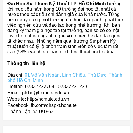
Đại Học Sư Phạm Kỹ Thuật TP. Hồ Chí Minh
hướng
tới mục tiêu nằm trong 10 trường đại học tốt nhất cả
nước theo các tiêu chí đánh giá của Nhà nước. Từng
bước xây dựng một trường đại học đa ngành, phát triển
việc nghiên cứu và đào tạo trong nhà trường. Khi bạn
đăng ký tham gia học tập tại trường, bạn sẽ có cơ hội
lựa chọn nhiều ngành nghề với nhiều hệ đào tạo quốc
tế khác nhau. Những năm qua, trường Sư phạm Kỹ
thuật luôn có tỷ lệ phần trăm sinh viên có việc làm rất
cao (98%) và nhiều thành tích học thuật nổi trội khác.
Thông tin liên hệ
Địa chỉ:
01 Võ Văn Ngân, Linh Chiểu, Thủ Đức, Thành
phố Hồ Chí Minh
Hotline: 02837222764 | 02837221223
Email: ptchc@hcmute.edu.vn
Website: http://hcmute.edu.vn
Facebook: fb.com/dhspkt.hcmute
Thành Lập:
5/10/1962