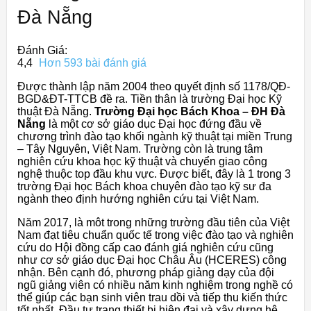
Đà Nẵng
Đánh Giá:
4,4
Hơn 593 bài đánh giá
Được thành lập năm 2004 theo quyết định số 1178/QĐ-
BGD&ĐT-TTCB đề ra. Tiền thân là trường Đại học Kỹ
thuật Đà Nẵng.
Trường Đại học Bách Khoa – ĐH Đà
Nẵng
là một cơ sở giáo dục Đại học đứng đầu về
chương trình đào tạo khối ngành kỹ thuật tại miền Trung
– Tây Nguyên, Việt Nam. Trường còn là trung tâm
nghiên cứu khoa học kỹ thuật và chuyển giao công
nghệ thuộc top đầu khu vực. Được biết, đây là 1 trong 3
trường Đại học Bách khoa chuyên đào tạo kỹ sư đa
ngành theo định hướng nghiên cứu tại Việt Nam.
Năm 2017, là môt trong những trường đầu tiên của Việt
Nam đạt tiêu chuẩn quốc tế trong việc đào tạo và nghiên
cứu do Hội đồng cấp cao đánh giá nghiên cứu cũng
như cơ sở giáo dục Đại học Châu Âu (HCERES) công
nhận. Bên cạnh đó, phương pháp giảng dạy của đội
ngũ giảng viên có nhiều năm kinh nghiệm trong nghề có
thể giúp các bạn sinh viên trau dồi và tiếp thu kiến thức
tốt nhất. Đầu tư trang thiết bị hiện đại và xây dựng hệ