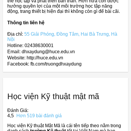
thể học tập và phát triển bản thân. Hơn nữa còn được
hưởng quyền lợi của một môi trường học tập năng
động, trang thiết bị hiện đại thì không còn gì để bài cãi.
Thông tin liên hệ
Địa chỉ:
55 Giải Phóng, Đồng Tâm, Hai Bà Trưng, Hà
Nội
Hotline: 02438630001
Email: dhxaydung@huce.edu.vn
Website: http://huce.edu.vn
Facebook: fb.com/truongdhxaydung
Học viện Kỹ thuật mật mã
Đánh Giá:
4,5
Hơn 519 bài đánh giá
Học viện Kỹ thuật Mật Mã là cái tên tiếp theo nằm trong
danh sách
trường Kỹ thuật
tốt tại Việt Nam mà bạn