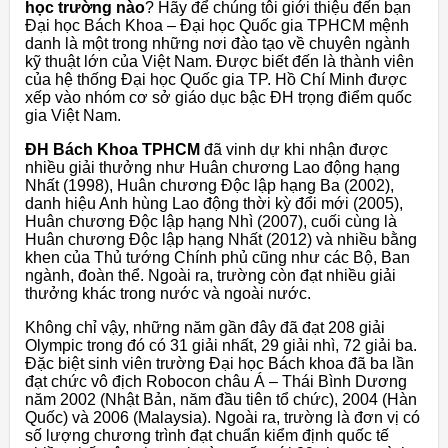
học trường nào
? Hãy để chúng tôi giới thiệu đến bạn
Đại học Bách Khoa – Đại học Quốc gia TPHCM mệnh
danh là một trong những nơi đào tạo về chuyên ngành
kỹ thuật lớn của Việt Nam. Được biết đến là thành viên
của hệ thống Đại học Quốc gia TP. Hồ Chí Minh được
xếp vào nhóm cơ sở giáo dục bậc ĐH trọng điểm quốc
gia Việt Nam.
ĐH Bách Khoa TPHCM
đã vinh dự khi nhận được
nhiều giải thưởng như Huân chương Lao động hạng
Nhất (1998), Huân chương Độc lập hạng Ba (2002),
danh hiệu Anh hùng Lao động thời kỳ đổi mới (2005),
Huân chương Độc lập hạng Nhì (2007), cuối cùng là
Huân chương Độc lập hạng Nhất (2012) và nhiều bằng
khen của Thủ tướng Chính phủ cũng như các Bộ, Ban
ngành, đoàn thể. Ngoài ra, trường còn đạt nhiều giải
thưởng khác trong nước và ngoài nước.
Không chỉ vậy, những năm gần đây đã đạt 208 giải
Olympic trong đó có 31 giải nhất, 29 giải nhì, 72 giải ba.
Đặc biệt sinh viên trường Đại học Bách khoa đã ba lần
đạt chức vô địch Robocon châu Á – Thái Bình Dương
năm 2002 (Nhật Bản, năm đầu tiên tổ chức), 2004 (Hàn
Quốc) và 2006 (Malaysia). Ngoài ra, trường là đơn vị có
số lượng chương trình đạt chuẩn kiểm định quốc tế