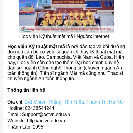
Học viện Kỹ thuật mật mã l Nguồn: Internet
Học viện Kỹ thuật mật mã
là nơi đào tạo và bồi dưỡng
đội ngũ cán bộ cơ yếu, sĩ quan chỉ huy kỹ thuật mật mã
cho quân đội Lào, Campuchia, Việt Nam và Cuba. Hiện
nay, Học viện còn đào tạo thêm Đại học chính quy hệ
dân sự ngành Công nghệ Thông tin (chuyên ngành An
toàn thông tin), Tiến sĩ ngành Mật mã cũng như Thạc sĩ
chuyên ngành An toàn thông tin.
Thông tin liên hệ
Địa chỉ:
141 Chiến Thắng, Tân Triều, Thanh Trì, Hà Nội
Hotline: 02438544244
Email: Support@actvn.edu.vn
Website: http://actvn.edu.vn
Thành Lập:
1995