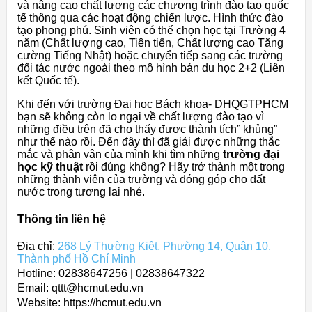
và nâng cao chất lượng các chương trình đào tạo quốc
tế thông qua các hoạt động chiến lược. Hình thức đào
tạo phong phú. Sinh viên có thể chọn học tại Trường 4
năm (Chất lượng cao, Tiên tiến, Chất lượng cao Tăng
cường Tiếng Nhật) hoặc chuyển tiếp sang các trường
đối tác nước ngoài theo mô hình bán du học 2+2 (Liên
kết Quốc tế).
Khi đến với trường Đại học Bách khoa- DHQGTPHCM
bạn sẽ không còn lo ngại về chất lượng đào tạo vì
những điều trên đã cho thấy được thành tích” khủng”
như thế nào rồi. Đến đây thì đã giải được những thắc
mắc và phân vân của mình khi tìm những
trường đại
học kỹ thuật
rồi đúng không? Hãy trở thành một trong
những thành viên của trường và đóng góp cho đất
nước trong tương lai nhé.
Thông tin liên hệ
Địa chỉ:
268 Lý Thường Kiệt, Phường 14, Quận 10,
Thành phố Hồ Chí Minh
Hotline: 02838647256 | 02838647322
Email: qttt@hcmut.edu.vn
Website: https://hcmut.edu.vn