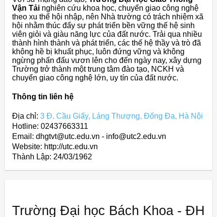
Vận Tải
nghiên cứu khoa học, chuyển giao công nghệ
theo xu thế hội nhập, nên Nhà trường có trách nhiệm xã
hội nhằm thúc đẩy sự phát triển bền vững thế hệ sinh
viên giỏi và giàu năng lực của đất nước. Trải qua nhiều
thành hình thành và phát triển, các thế hệ thầy và trò đã
không hề bị khuất phục, luôn đứng vững và không
ngừng phấn đấu vươn lên cho đến ngày nay, xây dựng
Trường trở thành một trung tâm đào tạo, NCKH và
chuyển giao công nghệ lớn, uy tín của đất nước.
Thông tin liên hệ
Địa chỉ:
3 Đ. Cầu Giấy, Láng Thượng, Đống Đa, Hà Nội
Hotline: 02437663311
Email: dhgtvt@utc.edu.vn - info@utc2.edu.vn
Website: http://utc.edu.vn
Thành Lập:
24/03/1962
Trường Đại học Bách Khoa - ĐH