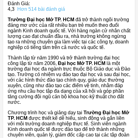
Đánh Giá:
4,3
Hơn 514 bài đánh giá
Trường Đại học Mở TP. HCM
đã trở thành ngôi trường
đáng mơ ước của rất nhiều bạn trẻ muốn theo đuổi
ngành Kinh doanh quốc tế. Với hàng ngàn cử nhân chất
lượng cao đạt chuẩn đầu ra, nhà trường không ngừng
tạo ra những chuyên gia làm việc tại các công ty, doanh
nghiệp có tiếng tăm trên cả nước và quốc tế.
Thành lập từ năm 1990 và trở thành trường đại học
công lập từ năm 2006,
Đại học Mở TP. HCM
là một
trường đại học đa ngành trực thuộc Bộ Giáo dục và Đào
tạo. Trường có nhiệm vụ đào tạo đại học và sau đại học,
với các hình thức đào tạo chính quy, giáo dục thường
xuyên, cũng như đào tạo các điểm vệ tinh, nhằm đáp
ứng nhu cầu học tập đa dạng của xã hội và góp phần
tăng cường đội ngũ cán bộ khoa học-kỹ thuật cho đất
nước.
Chương trình học và giảng dạy tại
Trường Đại học Mở
TP. HCM
được thiết kế dễ hiểu, sinh động và gắn liền
với môi trường doanh nghiệp thực tế. Sinh viên ngành
Kinh doanh quốc tế được đào tạo để trở thành những
chuyên viên, quản lý, giám đốc cấp cao tại các tập đoàn