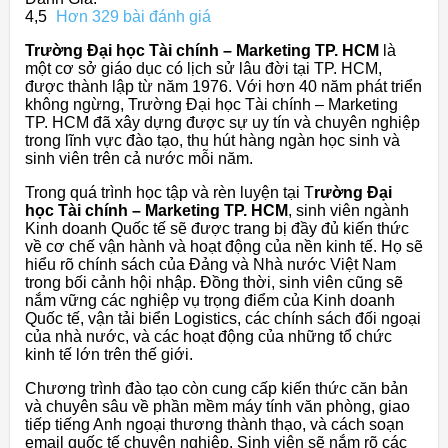
4,5
Hơn 329 bài đánh giá
Trường Đại học Tài chính – Marketing TP. HCM
là
một cơ sở giáo dục có lịch sử lâu đời tại TP. HCM,
được thành lập từ năm 1976. Với hơn 40 năm phát triển
không ngừng, Trường Đại học Tài chính – Marketing
TP. HCM đã xây dựng được sự uy tín và chuyên nghiệp
trong lĩnh vực đào tạo, thu hút hàng ngàn học sinh và
sinh viên trên cả nước mỗi năm.
Trong quá trình học tập và rèn luyện tại T
rường Đại
học Tài chính – Marketing TP. HCM
, sinh viên ngành
Kinh doanh Quốc tế sẽ được trang bị đầy đủ kiến thức
về cơ chế vận hành và hoạt động của nền kinh tế. Họ sẽ
hiểu rõ chính sách của Đảng và Nhà nước Việt Nam
trong bối cảnh hội nhập. Đồng thời, sinh viên cũng sẽ
nắm vững các nghiệp vụ trọng điểm của Kinh doanh
Quốc tế, vận tải biển Logistics, các chính sách đối ngoại
của nhà nước, và các hoạt động của những tổ chức
kinh tế lớn trên thế giới.
Chương trình đào tạo còn cung cấp kiến thức căn bản
và chuyên sâu về phần mềm máy tính văn phòng, giao
tiếp tiếng Anh ngoại thương thành thạo, và cách soạn
email quốc tế chuyên nghiệp. Sinh viên sẽ nắm rõ các