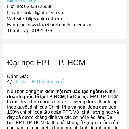
Minh, Việt Nam
Hotline: 02838726699
Email: contact@ufm.edu.vn
Website: https://ufm.edu.vn
Fanpage: www.facebook.com/ufm.edu.vn
Thành Lập:
01/9/1976
Đại học FPT TP. HCM
Đánh Giá:
4,5
Hơn 1.098 bài đánh giá
Nếu bạn đang tìm kiếm một nơi
đào tạo ngành Kinh
doanh quốc tế tại TP. HCM
, thì Đại học FPT TP. HCM
là một lựa chọn đáng xem xét. Trường được thành lập
theo quyết định của Chính Phủ và hoạt động dựa trên
100% chi phí của tập đoàn FPT. Với chất lượng học và
dạy đã được khẳng định và các cơ hội việc làm, Đại
học FPT TP. HCM đã thu hút không ít sự quan tâm của
các bạn trẻ, đặc biệt là trong ngành kinh doanh quốc tế.