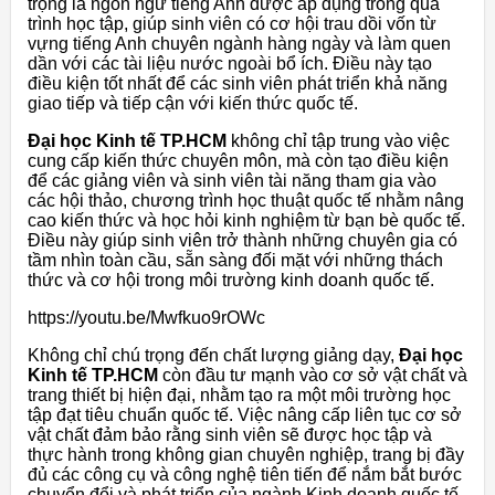
trọng là ngôn ngữ tiếng Anh được áp dụng trong quá
trình học tập, giúp sinh viên có cơ hội trau dồi vốn từ
vựng tiếng Anh chuyên ngành hàng ngày và làm quen
dần với các tài liệu nước ngoài bổ ích. Điều này tạo
điều kiện tốt nhất để các sinh viên phát triển khả năng
giao tiếp và tiếp cận với kiến thức quốc tế.
Đại học Kinh tế TP.HCM
không chỉ tập trung vào việc
cung cấp kiến thức chuyên môn, mà còn tạo điều kiện
để các giảng viên và sinh viên tài năng tham gia vào
các hội thảo, chương trình học thuật quốc tế nhằm nâng
cao kiến thức và học hỏi kinh nghiệm từ bạn bè quốc tế.
Điều này giúp sinh viên trở thành những chuyên gia có
tầm nhìn toàn cầu, sẵn sàng đối mặt với những thách
thức và cơ hội trong môi trường kinh doanh quốc tế.
https://youtu.be/Mwfkuo9rOWc
Không chỉ chú trọng đến chất lượng giảng dạy,
Đại học
Kinh tế TP.HCM
còn đầu tư mạnh vào cơ sở vật chất và
trang thiết bị hiện đại, nhằm tạo ra một môi trường học
tập đạt tiêu chuẩn quốc tế. Việc nâng cấp liên tục cơ sở
vật chất đảm bảo rằng sinh viên sẽ được học tập và
thực hành trong không gian chuyên nghiệp, trang bị đầy
đủ các công cụ và công nghệ tiên tiến để nắm bắt bước
chuyển đổi và phát triển của ngành Kinh doanh quốc tế.