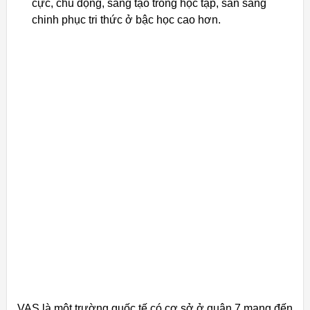
cực, chủ động, sáng tạo trong học tập, sẵn sàng
chinh phục tri thức ở bậc học cao hơn.
VAS là một trường quốc tế có cơ sở ở quận 7 mang đến