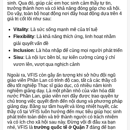
sinh. Qua đó, giúp các em học sinh cảm thấy tự tin,
trưởng thành hơn và có khả năng đóng góp cho xã hội.
Do vậy, toàn bộ hoạt động nơi đây hoạt động dựa trên 4
giá trị cốt lõi như sau:
Vitality
: Là sức sống mạnh mẽ của trí tuệ
Flexibility
: Là khả năng thích ứng, linh hoạt nhằm
giải quyết vấn đề
Inclusion
: Là hòa nhập để cùng mọi người phát triển
Sisu
: Là nội lực bền bỉ, sự kiên cường cùng ý chí
vươn lên, vượt qua nghịch cảnh
Ngoài ra, VFIS còn gây ấn tượng khi sở hữu đội ngũ
giáo viên Phần Lan có trình độ cao, tất cả các thầy cô
đều tốt nghiệp Thạc sĩ giáo dục, có nhiều năm kinh
nghiệm giảng dạy. Là một phần nhỏ của văn hóa đất
nước Phần Lan, giáo viên nơi đây được trao quyền tự
chủ trong việc quyết định đến nội dung và phương pháp
giảng dạy. Bằng sự tâm huyết và lòng nhiệt huyết, các
thầy cô tại VFIS luôn hướng đến mục tiêu giúp học sinh
phát triển toàn diện và trở thành người có trách nhiệm
và có ích cho xã hội sau này. Đừng vội đi đâu xa bạn
nhé, VFIS là
trường quốc tế ở Quận 7
đáng để bạn