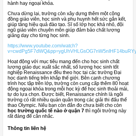
hành hay ngoại khóa.
Chưa dừng lại, trường còn xây dựng thêm một cộng
đồng giáo viên, học sinh và phụ huynh hết sức gắn kết,
giúp tăng hiệu quả đào tạo. Sĩ số lớp học khá nhỏ, đội
ngũ giáo viên chuyên môn giúp đảm bảo chất lượng
giảng dạy cho từng học sinh.
https://www.youtube.com/watch?
v=cwdPg5F7dWQ&pp=ygUhVHLGsOG7nW5nIHF14buRYy
Hoạt động với mục tiêu mang đến cho học sinh chất
lượng giáo dục xuất sắc nhất, số lượng học sinh tốt
nghiệp Renaissance đều theo học tại các trường Đại
học danh tiếng trên khắp thế giới. Bên cạnh chương
trình học tập trên lớp, trường còn cung cấp thêm 80 hoạt
động ngoại khóa trong mỗi học kỳ để học sinh thoải mái,
tự do lựa chọn. Được biết, Renaissance chính là ngôi
trường có rất nhiều quán quân trong các giải thi đấu thể
thao Olympic. Nếu bạn còn đắn đo chưa biết cho còn
học trường quốc tế nào ở quận 7
thì ngôi trường này
rất đáng để cân nhắc.
Thông tin liên hệ