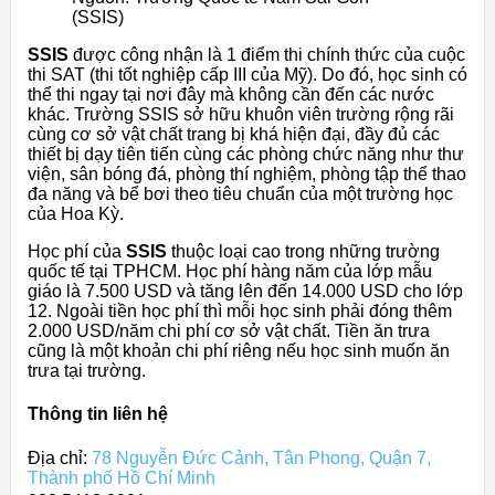
(SSIS)
SSIS
được công nhận là 1 điểm thi chính thức của cuộc
thi SAT (thi tốt nghiệp cấp III của Mỹ). Do đó, học sinh có
thể thi ngay tại nơi đây mà không cần đến các nước
khác. Trường SSIS sở hữu khuôn viên trường rộng rãi
cùng cơ sở vật chất trang bị khá hiện đại, đầy đủ các
thiết bị dạy tiên tiến cùng các phòng chức năng như thư
viện, sân bóng đá, phòng thí nghiệm, phòng tập thể thao
đa năng và bể bơi theo tiêu chuẩn của một trường học
của Hoa Kỳ.
Học phí của
SSIS
thuộc loại cao trong những trường
quốc tế tại TPHCM. Học phí hàng năm của lớp mẫu
giáo là 7.500 USD và tăng lên đến 14.000 USD cho lớp
12. Ngoài tiền học phí thì mỗi học sinh phải đóng thêm
2.000 USD/năm chi phí cơ sở vật chất. Tiền ăn trưa
cũng là một khoản chi phí riêng nếu học sinh muốn ăn
trưa tại trường.
Thông tin liên hệ
Địa chỉ:
78 Nguyễn Đức Cảnh, Tân Phong, Quận 7,
Thành phố Hồ Chí Minh