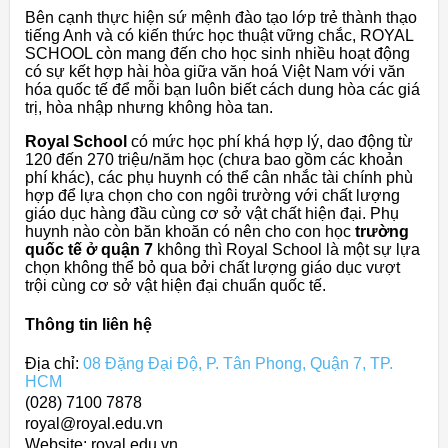
Bên cạnh thực hiện sứ mệnh đào tạo lớp trẻ thành thạo
tiếng Anh và có kiến thức học thuật vững chắc, ROYAL
SCHOOL còn mang đến cho học sinh nhiều hoạt động
có sự kết hợp hài hòa giữa văn hoá Việt Nam với văn
hóa quốc tế để mỗi bạn luôn biết cách dung hòa các giá
trị, hòa nhập nhưng không hòa tan.
Royal School
có mức học phí khá hợp lý, dao động từ
120 đến 270 triệu/năm học (chưa bao gồm các khoản
phí khác), các phụ huynh có thể cân nhắc tài chính phù
hợp để lựa chọn cho con ngôi trường với chất lượng
giáo dục hàng đầu cùng cơ sở vật chất hiện đại. Phụ
huynh nào còn băn khoăn có nên cho con học
trường
quốc tế ở quận 7
không thì Royal School là một sự lựa
chọn không thể bỏ qua bởi chất lượng giáo dục vượt
trội cùng cơ sở vật hiện đại chuẩn quốc tế.
Thông tin liên hệ
Địa chỉ:
08 Đặng Đại Độ, P. Tân Phong, Quận 7, TP.
HCM
(028) 7100 7878
royal@royal.edu.vn
Website: royal.edu.vn