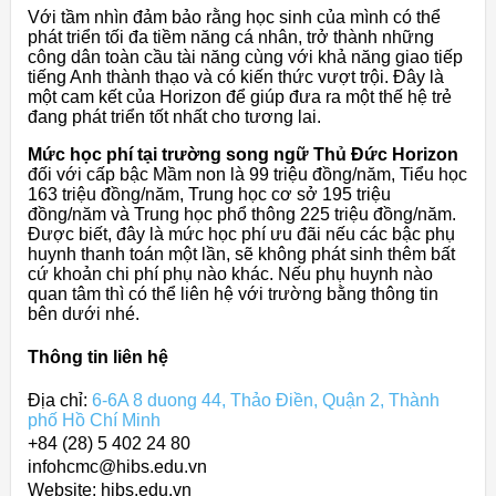
Với tầm nhìn đảm bảo rằng học sinh của mình có thể
phát triển tối đa tiềm năng cá nhân, trở thành những
công dân toàn cầu tài năng cùng với khả năng giao tiếp
tiếng Anh thành thạo và có kiến thức vượt trội. Đây là
một cam kết của Horizon để giúp đưa ra một thế hệ trẻ
đang phát triển tốt nhất cho tương lai.
Mức học phí tại trường song ngữ Thủ Đức Horizon
đối với cấp bậc Mầm non là 99 triệu đồng/năm, Tiểu học
163 triệu đồng/năm, Trung học cơ sở 195 triệu
đồng/năm và Trung học phổ thông 225 triệu đồng/năm.
Được biết, đây là mức học phí ưu đãi nếu các bậc phụ
huynh thanh toán một lần, sẽ không phát sinh thêm bất
cứ khoản chi phí phụ nào khác. Nếu phụ huynh nào
quan tâm thì có thể liên hệ với trường bằng thông tin
bên dưới nhé.
Thông tin liên hệ
Địa chỉ:
6-6A 8 duong 44, Thảo Điền, Quận 2, Thành
phố Hồ Chí Minh
+84 (28) 5 402 24 80
infohcmc@hibs.edu.vn
Website: hibs.edu.vn