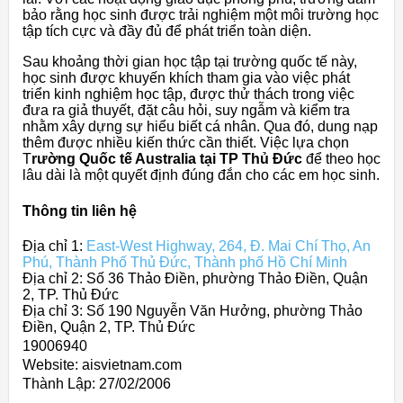
bảo rằng học sinh được trải nghiệm một môi trường học
tập tích cực và đầy đủ để phát triển toàn diện.
Sau khoảng thời gian học tập tại trường quốc tế này,
học sinh được khuyến khích tham gia vào việc phát
triển kinh nghiệm học tập, được thử thách trong việc
đưa ra giả thuyết, đặt câu hỏi, suy ngẫm và kiểm tra
nhằm xây dựng sự hiểu biết cá nhân. Qua đó, dung nạp
thêm được nhiều kiến thức cần thiết. Việc lựa chọn
T
rường Quốc tế Australia tại TP Thủ Đức
để theo học
lâu dài là một quyết định đúng đắn cho các em học sinh.
Thông tin liên hệ
Địa chỉ 1:
East-West Highway, 264, Đ. Mai Chí Thọ, An
Phú, Thành Phố Thủ Đức, Thành phố Hồ Chí Minh
Địa chỉ 2: Số 36 Thảo Điền, phường Thảo Điền, Quận
2, TP. Thủ Đức
Địa chỉ 3: Số 190 Nguyễn Văn Hưởng, phường Thảo
Điền, Quận 2, TP. Thủ Đức
19006940
Website: aisvietnam.com
Thành Lập:
27/02/2006