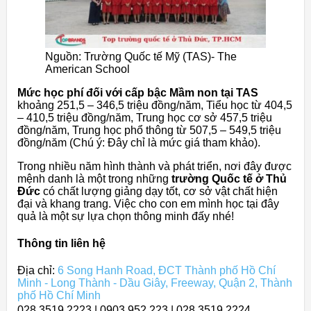
Nguồn: Trường Quốc tế Mỹ (TAS)- The
American School
Mức học phí đối với cấp bậc Mầm non tại TAS
khoảng 251,5 – 346,5 triệu đồng/năm, Tiểu học từ 404,5
– 410,5 triệu đồng/năm, Trung học cơ sở 457,5 triệu
đồng/năm, Trung học phổ thông từ 507,5 – 549,5 triệu
đồng/năm (Chú ý: Đây chỉ là mức giá tham khảo).
Trong nhiều năm hình thành và phát triển, nơi đây được
mệnh danh là một trong những
trường Quốc tế ở Thủ
Đức
có chất lượng giảng dạy tốt, cơ sở vật chất hiện
đại và khang trang. Việc cho con em mình học tại đây
quả là một sự lựa chọn thông minh đấy nhé!
Thông tin liên hệ
Địa chỉ:
6 Song Hanh Road, ĐCT Thành phố Hồ Chí
Minh - Long Thành - Dầu Giây, Freeway, Quận 2, Thành
phố Hồ Chí Minh
028 3519 2223 | 0903 952 223 | 028 3519 2224