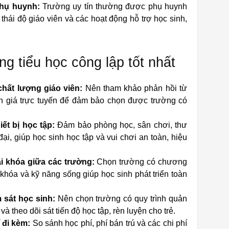
phụ huynh:
Trường uy tín thường được phụ huynh
 thái độ giáo viên và các hoạt động hỗ trợ học sinh,
ng tiểu học công lập tốt nhất
chất lượng giáo viên:
Nên tham khảo phản hồi từ
h giá trực tuyến để đảm bảo chọn được trường có
iết bị học tập:
Đảm bảo phòng học, sân chơi, thư
ại, giúp học sinh học tập và vui chơi an toàn, hiệu
i khóa giữa các trường:
Chọn trường có chương
 khóa và kỹ năng sống giúp học sinh phát triển toàn
 sát học sinh:
Nên chọn trường có quy trình quản
à theo dõi sát tiến độ học tập, rèn luyện cho trẻ.
 đi kèm:
So sánh học phí, phí bán trú và các chi phí