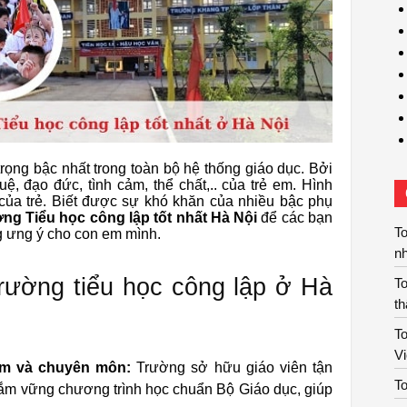
trọng bậc nhất trong toàn bộ hệ thống giáo dục. Bởi
tuệ, đạo đức, tình cảm, thể chất,.. của trẻ em. Hình
của trẻ. Biết được sự khó khăn của nhiều bậc phụ
ờng Tiểu học công lập tốt nhất Hà Nội
để các bạn
To
g ưng ý cho con em mình.
n
rường tiểu học công lập ở Hà
T
t
To
V
iệm và chuyên môn:
Trường sở hữu giáo viên tận
To
nắm vững chương trình học chuẩn Bộ Giáo dục, giúp