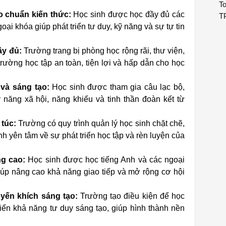
To
o chuẩn kiến thức:
Học sinh được học đầy đủ các
T
ại khóa giúp phát triển tư duy, kỹ năng và sự tự tin
ầy đủ:
Trường trang bị phòng học rộng rãi, thư viện,
trường học tập an toàn, tiện lợi và hấp dẫn cho học
và sáng tạo:
Học sinh được tham gia câu lạc bộ,
ỹ năng xã hội, năng khiếu và tinh thần đoàn kết từ
 túc:
Trường có quy trình quản lý học sinh chặt chẽ,
nh yên tâm về sự phát triển học tập và rèn luyện của
g cao:
Học sinh được học tiếng Anh và các ngoại
giúp nâng cao khả năng giao tiếp và mở rộng cơ hội
uyến khích sáng tạo:
Trường tạo điều kiện để học
triển khả năng tư duy sáng tạo, giúp hình thành nền