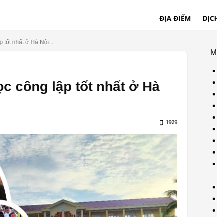
ĐỊA ĐIỂM
DỊC
 tốt nhất ở Hà Nội...
M
c công lập tốt nhất ở Hà
1929