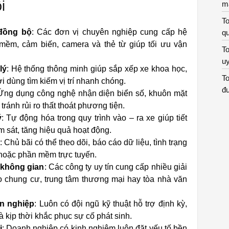
i
m
To
 đồng bộ
: Các đơn vị chuyên nghiệp cung cấp hệ
qu
 mềm, cảm biến, camera và thẻ từ giúp tối ưu vận
To
uy
lý
: Hệ thống thông minh giúp sắp xếp xe khoa học,
To
 dùng tìm kiếm vị trí nhanh chóng.
đư
 Ứng dụng công nghệ nhận diện biển số, khuôn mặt
ánh rủi ro thất thoát phương tiện.
ý
: Tự động hóa trong quy trình vào – ra xe giúp tiết
 sát, tăng hiệu quả hoạt động.
: Chủ bãi có thể theo dõi, báo cáo dữ liệu, tình trạng
hoặc phần mềm trực tuyến.
i không gian
: Các công ty uy tín cung cấp nhiều giải
o chung cư, trung tâm thương mại hay tòa nhà văn
ên nghiệp
: Luôn có đội ngũ kỹ thuật hỗ trợ định kỳ,
 kịp thời khắc phục sự cố phát sinh.
i
: Doanh nghiệp có kinh nghiệm luôn đặt yếu tố bền