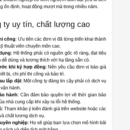
g ổn định, hoạt động mượt mà trong nhiều năm.
 ty uy tín, chất lượng cao
hi công
: Ưu tiên các đơn vị đã từng triển khai thành
kỹ thuật viên chuyên môn cao.
 dụng
: Hệ thống phải có nguồn gốc rõ ràng, đạt tiêu
dễ dùng và tương thích với hạ tầng sẵn có.
rước khi ký hợp đồng
: Nên yêu cầu đơn vị báo giá
t bị, chi phí thi công và bảo trì.
au lắp đặt
: Một công ty đáng tin cậy phải có dịch vụ
ố vận hành.
ảo hành
: Cần đảm bảo quyền lợi về thời gian bảo
ủa nhà cung cấp khi xảy ra lỗi hệ thống.
ũ
: Tham khảo ý kiến đánh giá trên website hoặc các
 và chất lượng dịch vụ.
chuyên nghiệp
: Họ sẽ giúp bạn lựa chọn mô hình bãi
n sách và diện tích mặt bằng.