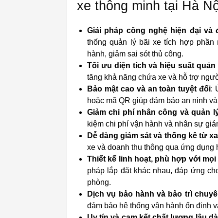
xe thông minh tại Hà Nộ
Giải pháp công nghệ hiện đại và
thống quản lý bãi xe tích hợp phần
hành, giảm sai sót thủ công.
Tối ưu diện tích và hiệu suất quản 
tăng khả năng chứa xe và hỗ trợ người
Bảo mật cao và an toàn tuyệt đối
:
hoặc mã QR giúp đảm bảo an ninh và tr
Giảm chi phí nhân công và quản l
kiệm chi phí vận hành và nhân sự giám
Dễ dàng giám sát và thống kê từ xa
xe và doanh thu thông qua ứng dụng 
Thiết kế linh hoạt, phù hợp với mọ
pháp lắp đặt khác nhau, đáp ứng ch
phòng.
Dịch vụ bảo hành và bảo trì chuy
đảm bảo hệ thống vận hành ổn định và
Uy tín và cam kết chất lượng lâu dà