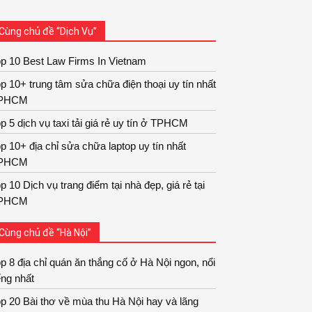
Cùng chủ đề “Dịch Vụ”
p 10 Best Law Firms In Vietnam
p 10+ trung tâm sửa chữa điện thoại uy tín nhất
PHCM
p 5 dịch vụ taxi tải giá rẻ uy tín ở TPHCM
p 10+ địa chỉ sửa chữa laptop uy tín nhất
PHCM
p 10 Dịch vụ trang điểm tại nhà đẹp, giá rẻ tại
PHCM
Cùng chủ đề “Hà Nội”
p 8 địa chỉ quán ăn thắng cố ở Hà Nội ngon, nổi
ếng nhất
p 20 Bài thơ về mùa thu Hà Nội hay và lãng