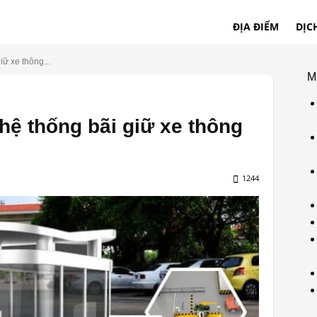
ĐỊA ĐIỂM
DỊC
iữ xe thông...
M
 hệ thống bãi giữ xe thông
1244