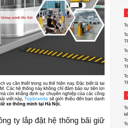
To
To
T
To
To
T
To
T
h vụ cần thiết trong xu thế hiện nay. Đặc biệt là tại
. Các hệ thống này không chỉ đảm bảo sự tiện lợi
 mà còn khẳng định sự chuyên nghiệp của các công
bài viết này,
Topbrands
sẽ giới thiệu đến bạn danh
giữ xe thông minh tại Hà Nội.
To
ti
ng ty lắp đặt hệ thống bãi giữ
To