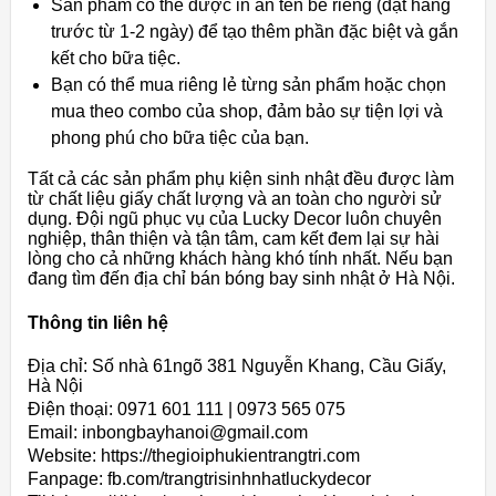
Sản phẩm có thể được in ấn tên bé riêng (đặt hàng
trước từ 1-2 ngày) để tạo thêm phần đặc biệt và gắn
kết cho bữa tiệc.
Bạn có thể mua riêng lẻ từng sản phẩm hoặc chọn
mua theo combo của shop, đảm bảo sự tiện lợi và
phong phú cho bữa tiệc của bạn.
Tất cả các sản phẩm phụ kiện sinh nhật đều được làm
từ chất liệu giấy chất lượng và an toàn cho người sử
dụng. Đội ngũ phục vụ của Lucky Decor luôn chuyên
nghiệp, thân thiện và tận tâm, cam kết đem lại sự hài
lòng cho cả những khách hàng khó tính nhất. Nếu bạn
đang tìm đến địa chỉ bán bóng bay sinh nhật ở Hà Nội.
Thông tin liên hệ
Địa chỉ: Số nhà 61ngõ 381 Nguyễn Khang, Cầu Giấy,
Hà Nội
Điện thoại: 0971 601 111 | 0973 565 075
Email: inbongbayhanoi@gmail.com
Website: https://thegioiphukientrangtri.com
Fanpage: fb.com/trangtrisinhnhatluckydecor