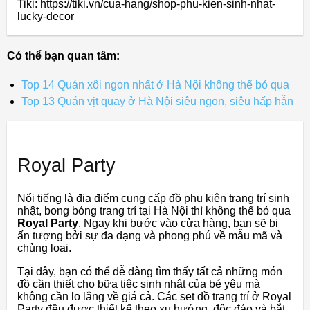
Tiki: https://tiki.vn/cua-hang/shop-phu-kien-sinh-nhat-
lucky-decor
Có thể bạn quan tâm:
Top 14 Quán xôi ngon nhất ở Hà Nội không thể bỏ qua
Top 13 Quán vịt quay ở Hà Nội siêu ngon, siêu hấp hẫn
Royal Party
Nổi tiếng là địa điểm cung cấp đồ phụ kiện trang trí sinh
nhật, bong bóng trang trí tại Hà Nội thì không thể bỏ qua
Royal Party
. Ngay khi bước vào cửa hàng, bạn sẽ bị
ấn tượng bởi sự đa dạng và phong phú về mẫu mã và
chủng loại.
Tại đây, bạn có thể dễ dàng tìm thấy tất cả những món
đồ cần thiết cho bữa tiệc sinh nhật của bé yêu mà
không cần lo lắng về giá cả. Các set đồ trang trí ở Royal
Party đều được thiết kế theo xu hướng, độc đáo và bắt