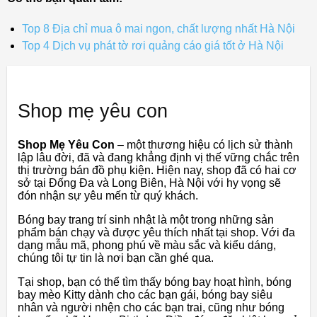
Top 8 Địa chỉ mua ô mai ngon, chất lượng nhất Hà Nội
Top 4 Dịch vụ phát tờ rơi quảng cáo giá tốt ở Hà Nội
Shop mẹ yêu con
Shop Mẹ Yêu Con
– một thương hiệu có lịch sử thành
lập lâu đời, đã và đang khẳng định vị thế vững chắc trên
thị trường bán đồ phụ kiện. Hiện nay, shop đã có hai cơ
sở tại Đống Đa và Long Biên, Hà Nội với hy vọng sẽ
đón nhận sự yêu mến từ quý khách.
Bóng bay trang trí sinh nhật là một trong những sản
phẩm bán chạy và được yêu thích nhất tại shop. Với đa
dạng mẫu mã, phong phú về màu sắc và kiểu dáng,
chúng tôi tự tin là nơi bạn cần ghé qua.
Tại shop, bạn có thể tìm thấy bóng bay hoạt hình, bóng
bay mèo Kitty dành cho các bạn gái, bóng bay siêu
nhân và người nhện cho các bạn trai, cũng như bóng