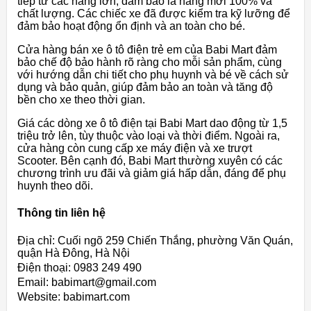
tiếp từ các hãng lớn, đảm bảo là hàng mới 100% và
chất lượng. Các chiếc xe đã được kiểm tra kỹ lưỡng để
đảm bảo hoạt động ổn định và an toàn cho bé.
Cửa hàng bán xe ô tô điện trẻ em của Babi Mart đảm
bảo chế độ bảo hành rõ ràng cho mỗi sản phẩm, cùng
với hướng dẫn chi tiết cho phụ huynh và bé về cách sử
dụng và bảo quản, giúp đảm bảo an toàn và tăng độ
bền cho xe theo thời gian.
Giá các dòng xe ô tô điện tại Babi Mart dao động từ 1,5
triệu trở lên, tùy thuộc vào loại và thời điểm. Ngoài ra,
cửa hàng còn cung cấp xe máy điện và xe trượt
Scooter. Bên cạnh đó, Babi Mart thường xuyên có các
chương trình ưu đãi và giảm giá hấp dẫn, đáng để phụ
huynh theo dõi.
Thông tin liên hệ
Địa chỉ: Cuối ngõ 259 Chiến Thắng, phường Văn Quán,
quận Hà Đông, Hà Nội
Điện thoại: 0983 249 490
Email: babimart@gmail.com
Website: babimart.com