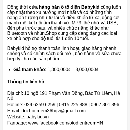
Đồng thời
cửa hàng bán ô tô điện Babykid
cũng luôn
cập nhật theo xu hướng mới nhất và có những tính
năng ấn tượng như tự lái và điều khiển từ xa, động cơ
mạnh mẽ, kết nối âm thanh với MP3, thẻ nhớ và USB,
đèn pha trước sau, và nhiều chức năng khác như
Bluetooth và nhún.Shop cung cấp đang dạng các loại
xe phù hợp cho độ tuổi từ 1 đến 10 tuổi.
Babykid hỗ trợ thanh toán linh hoạt, giao hàng nhanh
chóng và có chính sách đổi mới, bảo hành và sửa chữa
hợp lý cho các sản phẩm.
Giá tham khảo:
1,300,000₫ – 8,000,000₫
Thông tin liên hệ
Địa chỉ: 10 ngõ 191 Phạm Văn Đồng, Bắc Từ Liêm, Hà
Nội
Hotline: 024 6259 6259 | 0815 225 888 | 0967 301 896
Email: dochoitreem36hqv@gmail.com
Website: babykid.vn
Fanpage: www.facebook.com/otodientreemHN