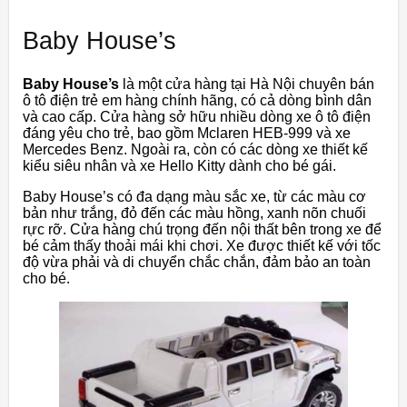
Baby House’s
Baby House’s
là một cửa hàng tại Hà Nội chuyên bán
ô tô điện trẻ em hàng chính hãng, có cả dòng bình dân
và cao cấp. Cửa hàng sở hữu nhiều dòng xe ô tô điện
đáng yêu cho trẻ, bao gồm Mclaren HEB-999 và xe
Mercedes Benz. Ngoài ra, còn có các dòng xe thiết kế
kiểu siêu nhân và xe Hello Kitty dành cho bé gái.
Baby House’s có đa dạng màu sắc xe, từ các màu cơ
bản như trắng, đỏ đến các màu hồng, xanh nõn chuối
rực rỡ. Cửa hàng chú trọng đến nội thất bên trong xe để
bé cảm thấy thoải mái khi chơi. Xe được thiết kế với tốc
độ vừa phải và di chuyển chắc chắn, đảm bảo an toàn
cho bé.