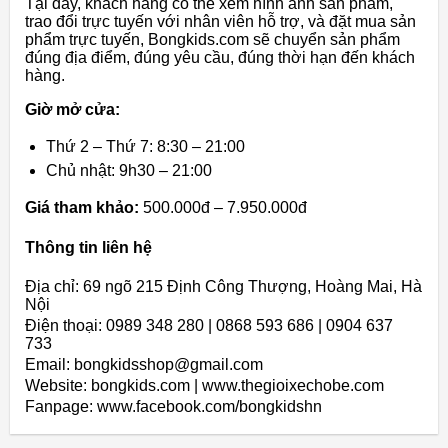
Tại đây, khách hàng có thể xem hình ảnh sản phẩm,
trao đổi trực tuyến với nhân viên hỗ trợ, và đặt mua sản
phẩm trực tuyến, Bongkids.com sẽ chuyển sản phẩm
đúng địa điểm, đúng yêu cầu, đúng thời hạn đến khách
hàng.
Giờ mở cửa:
Thứ 2 – Thứ 7: 8:30 – 21:00
Chủ nhật: 9h30 – 21:00
Giá tham khảo:
500.000đ – 7.950.000đ
Thông tin liên hệ
Địa chỉ: 69 ngõ 215 Định Công Thượng, Hoàng Mai, Hà
Nội
Điện thoại: 0989 348 280 | 0868 593 686 | 0904 637
733
Email: bongkidsshop@gmail.com
Website: bongkids.com | www.thegioixechobe.com
Fanpage: www.facebook.com/bongkidshn