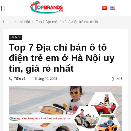
Home
Hà Nội
Top 7 Địa chỉ bán ô tô điện trẻ em ở Hà...
Hà Nội
Top 7 Địa chỉ bán ô tô
điện trẻ em ở Hà Nội uy
tín, giá rẻ nhất
By
Tiến Lê
-
11 Tháng 10, 2025
1446