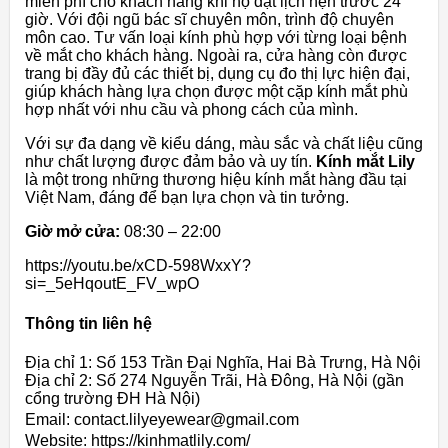
miễn phí cho khách hàng khi họ đặt lịch hẹn trước 24
giờ. Với đội ngũ bác sĩ chuyên môn, trình độ chuyên
môn cao. Tư vấn loại kính phù hợp với từng loại bệnh
về mắt cho khách hàng. Ngoài ra, cửa hàng còn được
trang bị đầy đủ các thiết bị, dụng cụ đo thị lực hiện đại,
giúp khách hàng lựa chọn được một cặp kính mắt phù
hợp nhất với nhu cầu và phong cách của mình.
Với sự đa dạng về kiểu dáng, màu sắc và chất liệu cũng
như chất lượng được đảm bảo và uy tín.
Kính mắt Lily
là một trong những thương hiệu kính mắt hàng đầu tại
Việt Nam, đáng để bạn lựa chọn và tin tưởng.
Giờ mở cửa:
08:30 – 22:00
https://youtu.be/xCD-598WxxY?
si=_5eHqoutE_FV_wpO
Thông tin liên hệ
Địa chỉ 1: Số 153 Trần Đại Nghĩa, Hai Bà Trưng, Hà Nội
Địa chỉ 2: Số 274 Nguyễn Trãi, Hà Đông, Hà Nội (gần
cổng trường ĐH Hà Nội)
Email: contact.lilyeyewear@gmail.com
Website: https://kinhmatlily.com/