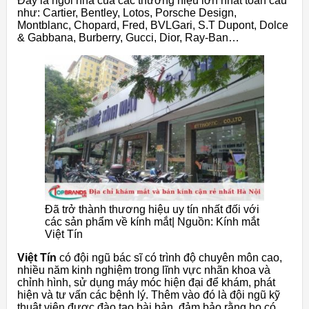
Đây là ngôi nhà của các thương hiệu lớn nhất toàn cầu
như: Cartier, Bentley, Lotos, Porsche Design,
Montblanc, Chopard, Fred, BVLGari, S.T Dupont, Dolce
& Gabbana, Burberry, Gucci, Dior, Ray-Ban…
Đã trở thành thương hiệu uy tín nhất đối với
các sản phẩm về kính mắt| Nguồn: Kính mắt
Việt Tín
Việt Tín
có đội ngũ bác sĩ có trình độ chuyên môn cao,
nhiều năm kinh nghiệm trong lĩnh vực nhãn khoa và
chỉnh hình, sử dụng máy móc hiện đại để khám, phát
hiện và tư vấn các bệnh lý. Thêm vào đó là đội ngũ kỹ
thuật viên được đào tạo bài bản, đảm bảo rằng họ có