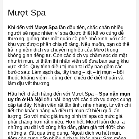
Mượt Spa
Khi đến với
Mượt Spa
lần đầu tiên, chắc chắn nhiều
người sẽ ngạc nhiên vì spa được thiết kế vô cùng dễ
thương, giống như một quán cà phê nhỏ xinh, với các
khu vực được phân chia rõ ràng. Nếu muốn, bạn có thể
trải nghiệm dịch vụ chuyên nghiệp của Mượt trong
không gian riêng tư. Còn các dịch vụ chăm sóc da mặt
như trị mụn, trị thâm thì nhân viên sẽ đưa bạn sang khu
vực khác. Quy trình điều trị mụn tại đây bao gồm các
bước sau: Làm sạch da, tẩy trang – xịt – trị mụn – bôi
thuốc kháng viêm – dùng đèn chiếu để diệt khuẩn và
làm dịu vết thương.
Hầu hết khách hàng đến với Mượt Spa –
Spa nặn mụn
uy tín ở Hà Nội
đều hài lòng với các dịch vụ được cung
cấp tại đây. Nhân viên rất tận tình, nhẹ nhàng, tư vấn chi
tiết cho khách hàng và điều trị mụn rất hiệu quả, ấn
tượng. So với mức giá trung bình thì spa có mức giá
phải chăng hơn rất nhiều. Hơn hết, Mượt luôn đưa ra
những ưu đãi vô cùng hấp dẫn, giảm giá tới 40% cho
những ai đặt qua ứng dụng. Ngoài dịch vụ hút mụn,
tiệm còn cung cấp nhiều dịch vụ khác như: Sơn móng