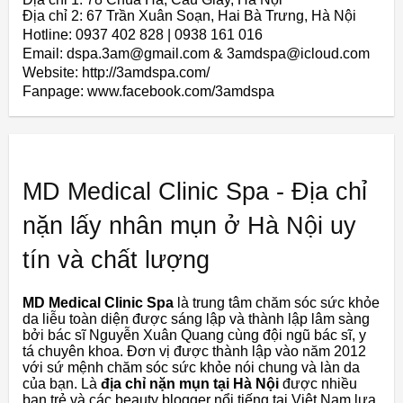
Địa chỉ 2: 67 Trần Xuân Soạn, Hai Bà Trưng, Hà Nội
Hotline: 0937 402 828 | 0938 161 016
Email: dspa.3am@gmail.com & 3amdspa@icloud.com
Website: http://3amdspa.com/
Fanpage: www.facebook.com/3amdspa
MD Medical Clinic Spa - Địa chỉ
nặn lấy nhân mụn ở Hà Nội uy
tín và chất lượng
MD Medical Clinic Spa
là trung tâm chăm sóc sức khỏe
da liễu toàn diện được sáng lập và thành lập lâm sàng
bởi bác sĩ Nguyễn Xuân Quang cùng đội ngũ bác sĩ, y
tá chuyên khoa. Đơn vị được thành lập vào năm 2012
với sứ mệnh chăm sóc sức khỏe nói chung và làn da
của bạn. Là
địa chỉ nặn mụn tại Hà Nội
được nhiều
bạn trẻ và các beauty blogger nổi tiếng tại Việt Nam lựa