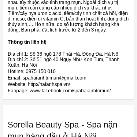
nhau tùy thuộc vào tình trạng mụn. Ngoài dịch vụ trị
mụn, tiệm còn cung cấp nhiều dịch vụ khác như:
Tiêm/cấy hyaluronic acid, tiêm/cấy tinh chất cá hồi, điện
di meso, điện di vitamin C, bắn than hoạt tính, dung dịch
thủy sinh,… Hơn nữa, do số lượng khách hàng khá
đông. Bạn phải đặt lịch trước từ 2 đến 3 ngày.
Thông tin liên hệ
Địa chỉ 1: Số 36 ngõ 178 Thái Hà, Đống Đa, Hà Nội
Địa chỉ 2: Số 51 ngõ 40 Ngụy Như Kon Tum, Thanh
Xuân, Hà Nội
Hotline: 0975 150 010
Email: spahaianhtrimun@gmail.com
Website: http://haianhspa.vn/
Fanpage: www.facebook.com/spahaianhtrimun/
Sorella Beauty Spa - Spa nặn
mụn hàng đầu ở Hà Nội