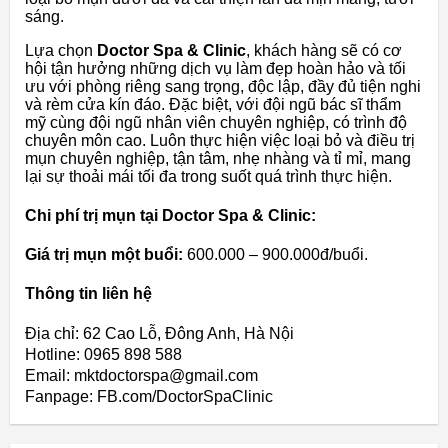
sáng.
Lựa chọn
Doctor Spa & Clinic
, khách hàng sẽ có cơ
hội tận hưởng những dịch vụ làm đẹp hoàn hảo và tối
ưu với phòng riêng sang trọng, độc lập, đầy đủ tiện nghi
và rèm cửa kín đáo. Đặc biệt, với đội ngũ bác sĩ thẩm
mỹ cùng đội ngũ nhân viên chuyên nghiệp, có trình độ
chuyên môn cao. Luôn thực hiện việc loại bỏ và điều trị
mụn chuyên nghiệp, tận tâm, nhẹ nhàng và tỉ mỉ, mang
lại sự thoải mái tối đa trong suốt quá trình thực hiện.
Chi phí trị mụn tại Doctor Spa & Clinic:
Giá trị mụn một buổi:
600.000 – 900.000đ/buổi.
Thông tin liên hệ
Địa chỉ: 62 Cao Lỗ, Đông Anh, Hà Nội
Hotline: 0965 898 588
Email: mktdoctorspa@gmail.com
Fanpage: FB.com/DoctorSpaClinic