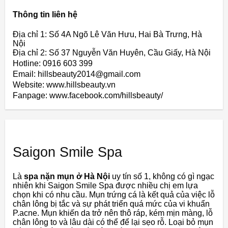
Thông tin liên hệ
Địa chỉ 1: Số 4A Ngõ Lê Văn Hưu, Hai Bà Trưng, Hà
Nội
Địa chỉ 2: Số 37 Nguyễn Văn Huyên, Cầu Giấy, Hà Nội
Hotline: 0916 603 399
Email: hillsbeauty2014@gmail.com
Website: www.hillsbeauty.vn
Fanpage: www.facebook.com/hillsbeauty/
Saigon Smile Spa
Là
spa nặn mụn ở Hà Nội
uy tín số 1, không có gì ngạc
nhiên khi Saigon Smile Spa được nhiều chị em lựa
chọn khi có nhu cầu. Mụn trứng cá là kết quả của việc lỗ
chân lông bị tắc và sự phát triển quá mức của vi khuẩn
P.acne. Mụn khiến da trở nên thô ráp, kém mịn màng, lỗ
chân lông to và lâu dài có thể để lại sẹo rỗ. Loại bỏ mụn