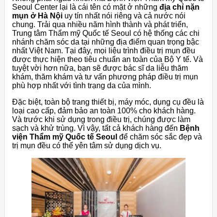
Seoul Center lại là cái tên có mặt ở những
địa chỉ nặn
mụn ở Hà Nội
uy tín nhất nói riêng và cả nước nói
chung. Trải qua nhiều năm hình thành và phát triển,
Trung tâm Thẩm mỹ Quốc tế Seoul có hệ thống các chi
nhánh chăm sóc da tại những địa điểm quan trọng bậc
nhất Việt Nam. Tại đây, mọi liệu trình điều trị mụn đều
được thực hiện theo tiêu chuẩn an toàn của Bộ Y tế. Và
tuyệt vời hơn nữa, bạn sẽ được bác sĩ da liễu thăm
khám, thăm khám và tư vấn phương pháp điều trị mụn
phù hợp nhất với tình trạng da của mình.
Đặc biệt, toàn bộ trang thiết bị, máy móc, dụng cụ đều là
loại cao cấp, đảm bảo an toàn 100% cho khách hàng.
Và trước khi sử dụng trong điều trị, chúng được làm
sạch và khử trùng. Vì vậy, tất cả khách hàng đến
Bệnh
viện Thẩm mỹ Quốc tế Seoul
để chăm sóc sắc đẹp và
trị mụn đều có thể yên tâm sử dụng dịch vụ.