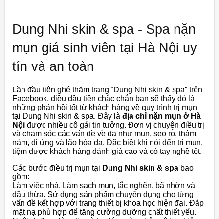
Dung Nhi skin & spa - Spa nặn
mụn giá sinh viên tại Hà Nội uy
tín và an toàn
Lần đầu tiên ghé thăm trang “Dung Nhi skin & spa” trên
Facebook, điều đầu tiên chắc chắn bạn sẽ thấy đó là
những phản hồi tốt từ khách hàng về quy trình trị mụn
tại Dung Nhi skin & spa. Đây là
địa chỉ nặn mụn ở Hà
Nội
được nhiều cô gái tin tưởng. Đơn vị chuyên điều trị
và chăm sóc các vấn đề về da như mụn, sẹo rỗ, thâm,
nám, dị ứng và lão hóa da. Đặc biệt khi nói đến trị mụn,
tiệm được khách hàng đánh giá cao và có tay nghề tốt.
Các bước điều trị mụn tại
Dung Nhi skin & spa
bao
gồm:
Làm việc nhà, Làm sạch mụn, tắc nghẽn, bã nhờn và
dầu thừa. Sử dụng sản phẩm chuyên dụng cho từng
vấn đề kết hợp với trang thiết bị khoa học hiện đại. Đắp
mặt nạ phù hợp để tăng cường dưỡng chất thiết yếu.