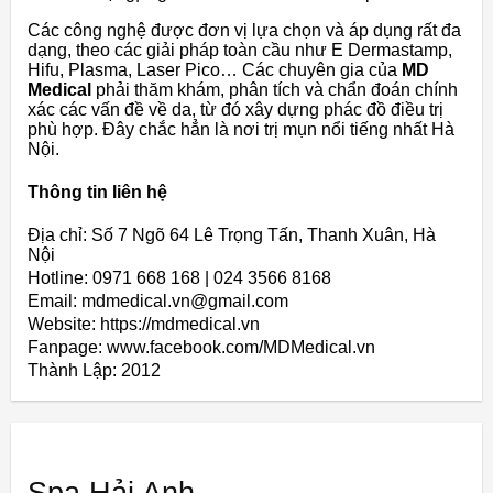
Các công nghệ được đơn vị lựa chọn và áp dụng rất đa
dạng, theo các giải pháp toàn cầu như E Dermastamp,
Hifu, Plasma, Laser Pico… Các chuyên gia của
MD
Medical
phải thăm khám, phân tích và chẩn đoán chính
xác các vấn đề về da, từ đó xây dựng phác đồ điều trị
phù hợp. Đây chắc hẳn là nơi trị mụn nổi tiếng nhất Hà
Nội.
Thông tin liên hệ
Địa chỉ: Số 7 Ngõ 64 Lê Trọng Tấn, Thanh Xuân, Hà
Nội
Hotline: 0971 668 168 | 024 3566 8168
Email: mdmedical.vn@gmail.com
Website: https://mdmedical.vn
Fanpage: www.facebook.com/MDMedical.vn
Thành Lập:
2012