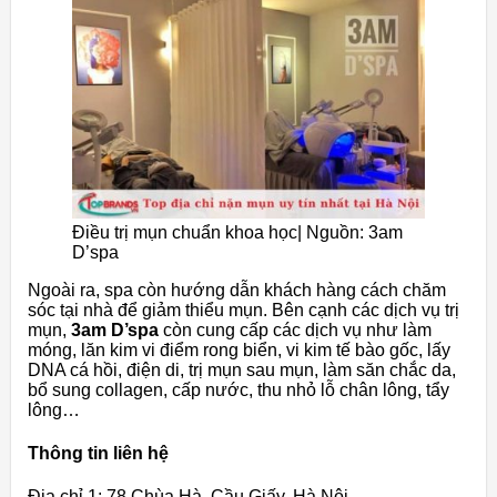
Điều trị mụn chuẩn khoa học| Nguồn: 3am
D’spa
Ngoài ra, spa còn hướng dẫn khách hàng cách chăm
sóc tại nhà để giảm thiểu mụn. Bên cạnh các dịch vụ trị
mụn,
3am D’spa
còn cung cấp các dịch vụ như làm
móng, lăn kim vi điểm rong biển, vi kim tế bào gốc, lấy
DNA cá hồi, điện di, trị mụn sau mụn, làm săn chắc da,
bổ sung collagen, cấp nước, thu nhỏ lỗ chân lông, tẩy
lông…
Thông tin liên hệ
Địa chỉ 1: 78 Chùa Hà, Cầu Giấy, Hà Nội