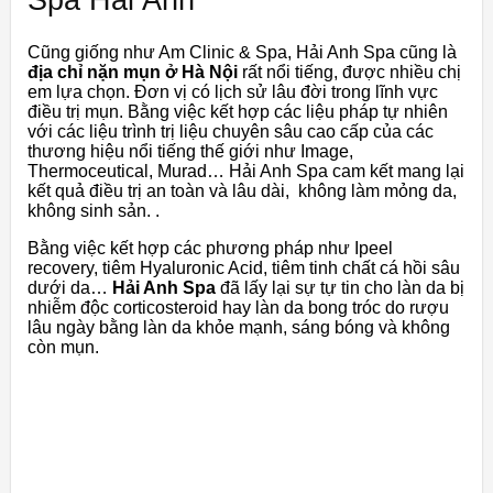
Spa Hải Anh
Cũng giống như Am Clinic & Spa, Hải Anh Spa cũng là
địa chỉ nặn mụn ở Hà Nội
rất nổi tiếng, được nhiều chị
em lựa chọn. Đơn vị có lịch sử lâu đời trong lĩnh vực
điều trị mụn. Bằng việc kết hợp các liệu pháp tự nhiên
với các liệu trình trị liệu chuyên sâu cao cấp của các
thương hiệu nổi tiếng thế giới như Image,
Thermoceutical, Murad… Hải Anh Spa cam kết mang lại
kết quả điều trị an toàn và lâu dài, không làm mỏng da,
không sinh sản. .
Bằng việc kết hợp các phương pháp như Ipeel
recovery, tiêm Hyaluronic Acid, tiêm tinh chất cá hồi sâu
dưới da…
Hải Anh Spa
đã lấy lại sự tự tin cho làn da bị
nhiễm độc corticosteroid hay làn da bong tróc do rượu
lâu ngày bằng làn da khỏe mạnh, sáng bóng và không
còn mụn.