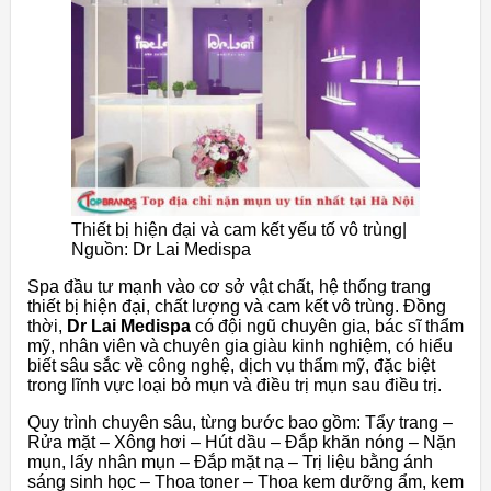
Thiết bị hiện đại và cam kết yếu tố vô trùng|
Nguồn: Dr Lai Medispa
Spa đầu tư mạnh vào cơ sở vật chất, hệ thống trang
thiết bị hiện đại, chất lượng và cam kết vô trùng. Đồng
thời,
Dr Lai Medispa
có đội ngũ chuyên gia, bác sĩ thẩm
mỹ, nhân viên và chuyên gia giàu kinh nghiệm, có hiểu
biết sâu sắc về công nghệ, dịch vụ thẩm mỹ, đặc biệt
trong lĩnh vực loại bỏ mụn và điều trị mụn sau điều trị.
Quy trình chuyên sâu, từng bước bao gồm: Tẩy trang –
Rửa mặt – Xông hơi – Hút dầu – Đắp khăn nóng – Nặn
mụn, lấy nhân mụn – Đắp mặt nạ – Trị liệu bằng ánh
sáng sinh học – Thoa toner – Thoa kem dưỡng ẩm, kem