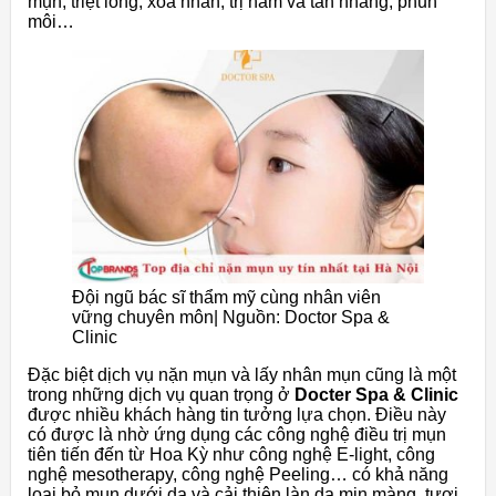
mụn, triệt lông, xóa nhăn, trị nám và tàn nhang, phun
môi…
Đội ngũ bác sĩ thẩm mỹ cùng nhân viên
vững chuyên môn| Nguồn: Doctor Spa &
Clinic
Đặc biệt dịch vụ nặn mụn và lấy nhân mụn cũng là một
trong những dịch vụ quan trọng ở
Docter Spa & Clinic
được nhiều khách hàng tin tưởng lựa chọn. Điều này
có được là nhờ ứng dụng các công nghệ điều trị mụn
tiên tiến đến từ Hoa Kỳ như công nghệ E-light, công
nghệ mesotherapy, công nghệ Peeling… có khả năng
loại bỏ mụn dưới da và cải thiện làn da mịn màng, tươi