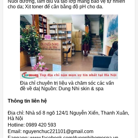
Nuôi dưỡng, làm dịu và tạo lớp màng bảo vệ tự nhiên
cho da; Xịt toner để cân bằng độ pH cho da.
Địa chỉ chuyên trị liệu và chăm sóc các vấn
đề về da| Nguồn: Dung Nhi skin & spa
Thông tin liên hệ
Địa chỉ: Nhà số 8 ngõ 124/1 Nguyễn Xiển, Thanh Xuân,
Hà Nội
Hotline: 0989 420 593
Email: nguyenchuc221101@gmail.com
Fanpage: www.facebook.com/dungnhihomespa.vn