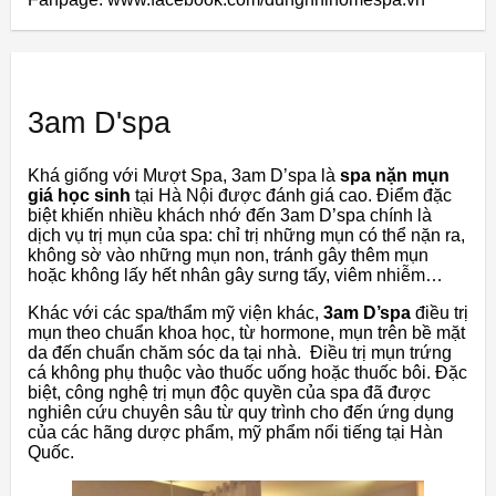
3am D'spa
Khá giống với Mượt Spa, 3am D’spa là
spa nặn mụn
giá học sinh
tại Hà Nội được đánh giá cao. Điểm đặc
biệt khiến nhiều khách nhớ đến 3am D’spa chính là
dịch vụ trị mụn của spa: chỉ trị những mụn có thể nặn ra,
không sờ vào những mụn non, tránh gây thêm mụn
hoặc không lấy hết nhân gây sưng tấy, viêm nhiễm…
Khác với các spa/thẩm mỹ viện khác,
3am D’spa
điều trị
mụn theo chuẩn khoa học, từ hormone, mụn trên bề mặt
da đến chuẩn chăm sóc da tại nhà. Điều trị mụn trứng
cá không phụ thuộc vào thuốc uống hoặc thuốc bôi. Đặc
biệt, công nghệ trị mụn độc quyền của spa đã được
nghiên cứu chuyên sâu từ quy trình cho đến ứng dụng
của các hãng dược phẩm, mỹ phẩm nổi tiếng tại Hàn
Quốc.