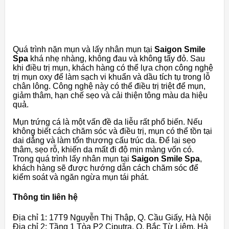
Quá trình nặn mụn và lấy nhân mụn tại
Saigon Smile
Spa
khá nhẹ nhàng, không đau và không tấy đỏ. Sau
khi điều trị mụn, khách hàng có thể lựa chọn công nghệ
trị mụn oxy để làm sạch vi khuẩn và dầu tích tụ trong lỗ
chân lông. Công nghệ này có thể điều trị triệt để mụn,
giảm thâm, hạn chế sẹo và cải thiện tông màu da hiệu
quả.
Mụn trứng cá là một vấn đề da liễu rất phổ biến. Nếu
không biết cách chăm sóc và điều trị, mụn có thể tồn tại
dai dẳng và làm tổn thương cấu trúc da. Để lại sẹo
thâm, sẹo rỗ, khiến da mất đi độ mịn màng vốn có.
Trong quá trình lấy nhân mụn tại
Saigon Smile Spa
,
khách hàng sẽ được hướng dẫn cách chăm sóc để
kiểm soát và ngăn ngừa mụn tái phát.
Thông tin liên hệ
Địa chỉ 1: 17T9 Nguyễn Thị Thập, Q. Cầu Giấy, Hà Nội
Địa chỉ 2: Tầng 1 Tòa P2 Ciputra, Q. Bắc Từ Liêm, Hà