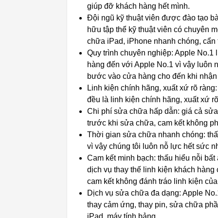
giúp đỡ khách hàng hết mình.
Đội ngũ kỹ thuật viên được đào tạo b
hữu tập thể kỹ thuật viên có chuyên 
chữa iPad, iPhone nhanh chóng, cẩn t
Quy trình chuyên nghiệp: Apple No.1
hàng đến với Apple No.1 vì vậy luôn 
bước vào cửa hàng cho đến khi nhận 
Linh kiện chính hãng, xuất xứ rõ ràng:
đều là linh kiện chính hãng, xuất xứ 
Chi phí sửa chữa hấp dẫn: giá cả sử
trước khi sửa chữa, cam kết không phá
Thời gian sửa chữa nhanh chóng: thấ
vì vậy chúng tôi luôn nỗ lực hết sức 
Cam kết minh bạch: thấu hiểu nỗi bất a
dịch vụ thay thế linh kiện khách hàng c
cam kết không đánh tráo linh kiện củ
Dịch vụ sửa chữa đa dạng: Apple No.1
thay cảm ứng, thay pin, sửa chữa ph
iPad, máy tính bảng,…