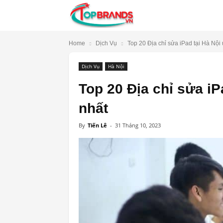
TopBrands.vn
Home
Dịch Vụ
Top 20 Địa chỉ sửa iPad tại Hà Nội uy
Dịch Vụ
Hà Nội
Top 20 Địa chỉ sửa iPa
nhất
By
Tiến Lê
-
31 Tháng 10, 2023