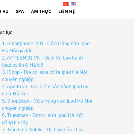
H VỤ
SPA
ẨM THỰC
LIÊN HỆ
ục lục
1. Smartphone 24H - Cửa Hàng sửa Ipad
Hà Nội giá tốt
2. APPLENO1.VN - Dịch Vụ bảo hành
Ipad uy tín ở Hà Nội
3. IShop - Địa chỉ sửa chữa Ipad Hà Nội
chuyên nghiệp
4. Ap24h.vn - Địa điểm bảo hành Ipad uy
tín ở Hà Nội
5. ShopDuck - Cửa Hàng sửa Ipad Hà Nội
chuyên nghiệp
6. Truesmart - Đơn vị sửa Ipad Hà Nội
đáng tin cậy
7. Trần Linh Mobile - Dịch vụ sửa chữa