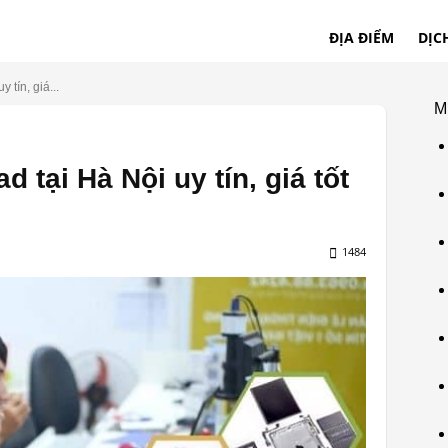
ĐỊA ĐIỂM
DỊC
 tín, giá...
M
d tại Hà Nội uy tín, giá tốt
1484