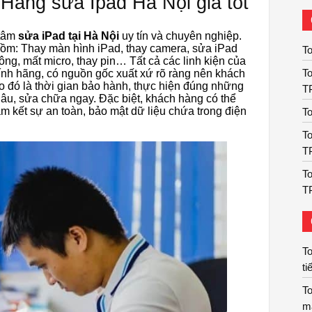
Hàng sửa Ipad Hà Nội giá tốt
 tâm
sửa iPad tại Hà Nội
uy tín và chuyên nghiệp.
gồm: Thay màn hình iPad, thay camera, sửa iPad
To
ng, mất micro, thay pin… Tất cả các linh kiện của
To
nh hãng, có nguồn gốc xuất xứ rõ ràng nên khách
o đó là thời gian bảo hành, thực hiện đúng những
T
lâu, sửa chữa ngay. Đặc biệt, khách hàng có thể
am kết sự an toàn, bảo mật dữ liệu chứa trong điện
To
To
T
To
T
To
ti
To
m