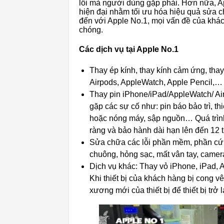
lỗi mà người dùng gặp phải. Hơn nữa, Ap
hiện đại nhằm tối ưu hóa hiệu quả sửa c
đến với Apple No.1, mọi vấn đề của khá
chóng.
Các dịch vụ tại Apple No.1
Thay ép kính, thay kính cảm ứng, thay
Airpods, AppleWatch, Apple Pencil,…
Thay pin iPhone/iPad/AppleWatch/ Air
gặp các sự cố như: pin báo bảo trì, th
hoặc nóng máy, sập nguồn… Quá trình 
ràng và bảo hành dài hạn lên đến 12 
Sửa chữa các lỗi phần mềm, phần cứng
chuông, hỏng sạc, mất vân tay, camer
Dịch vụ khác: Thay vỏ iPhone, iPad, 
Khi thiết bị của khách hàng bị cong v
xương mới của thiết bị để thiết bị tr