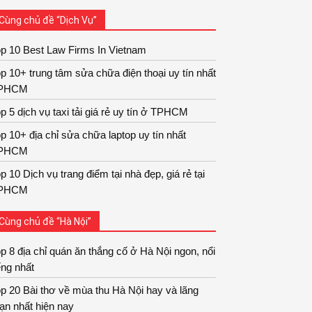
Cùng chủ đề “Dịch Vụ”
p 10 Best Law Firms In Vietnam
p 10+ trung tâm sửa chữa điện thoại uy tín nhất
PHCM
p 5 dịch vụ taxi tải giá rẻ uy tín ở TPHCM
p 10+ địa chỉ sửa chữa laptop uy tín nhất
PHCM
p 10 Dịch vụ trang điểm tại nhà đẹp, giá rẻ tại
PHCM
Cùng chủ đề “Hà Nội”
p 8 địa chỉ quán ăn thắng cố ở Hà Nội ngon, nổi
ếng nhất
p 20 Bài thơ về mùa thu Hà Nội hay và lãng
ạn nhất hiện nay