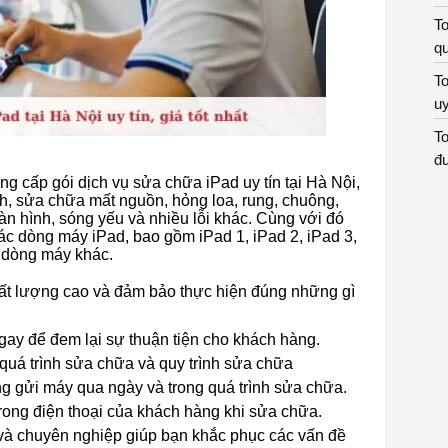
To
qu
To
uy
To
đư
 cấp gói dịch vụ sửa chữa iPad uy tín tại Hà Nội,
, sửa chữa mất nguồn, hỏng loa, rung, chuông,
àn hình, sóng yếu và nhiều lỗi khác. Cùng với đó
 các dòng máy iPad, bao gồm iPad 1, iPad 2, iPad 3,
u dòng máy khác.
hất lượng cao và đảm bảo thực hiện đúng những gì
ay để đem lại sự thuận tiện cho khách hàng.
 quá trình sửa chữa và quy trình sửa chữa
g gửi máy qua ngày và trong quá trình sửa chữa.
rong điện thoại của khách hàng khi sửa chữa.
 và chuyên nghiệp giúp bạn khắc phục các vấn đề