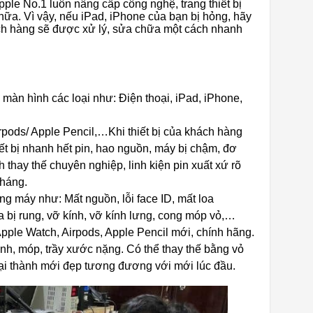
ple No.1 luôn nâng cấp công nghệ, trang thiết bị
hữa. Vì vậy, nếu iPad, iPhone của bạn bị hỏng, hãy
ch hàng sẽ được xử lý, sửa chữa một cách nhanh
 màn hình các loại như: Điện thoại, iPad, iPhone,
pods/ Apple Pencil,…Khi thiết bị của khách hàng
iết bị nhanh hết pin, hao nguồn, máy bị chậm, đơ
thay thế chuyên nghiệp, linh kiện pin xuất xứ rõ
tháng.
 máy như: Mất nguồn, lỗi face ID, mất loa
a bị rung, vỡ kính, vỡ kính lưng, cong móp vỏ,…
Apple Watch, Airpods, Apple Pencil mới, chính hãng.
ênh, móp, trầy xước nặng. Có thể thay thế bằng vỏ
ở lại thành mới đẹp tương đương với mới lúc đầu.