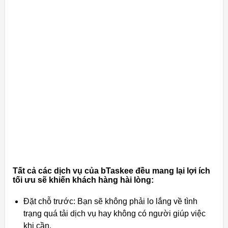
Tất cả các dịch vụ của bTaskee đều mang lại lợi ích
tối ưu sẽ khiến khách hàng hài lòng:
Đặt chỗ trước: Bạn sẽ không phải lo lắng về tình
trạng quá tải dịch vụ hay không có người giúp việc
khi cần.