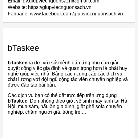
Email: gv.giupviecnguonsach@gmail.com
Website: https://giupviecnguonsach.vn
Fanpage: www.facebook.com/giupviecnguonsach.vn
bTaskee
bTaskee
ra đời với sứ mệnh đáp ứng nhu cầu giải
quyết công việc gia đình và quan trọng hơn là phát huy
nghề giúp việc nhà. Bằng cách cung cấp các dịch vụ
chất lượng với đội ngũ cộng tác viên chuyên nghiệp và
được đào tạo bài bản.
Các dịch vụ bạn có thể đặt trực tiếp trên ứng dụng
bTaskee
: Dọn phòng theo giờ, vệ sinh máy lạnh tại Hà
Nội, mua sắm, nấu ăn gia đình, giặt ghế sofa chuyên
nghiệp, chăm người già, trông trẻ,…