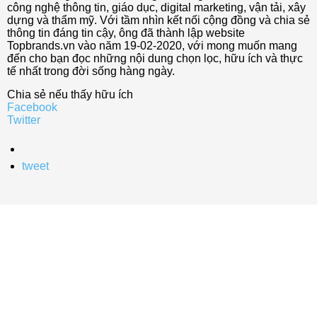
công nghệ thông tin, giáo dục, digital marketing, vận tải, xây
dựng và thẩm mỹ. Với tầm nhìn kết nối cộng đồng và chia sẻ
thông tin đáng tin cậy, ông đã thành lập website
Topbrands.vn vào năm 19-02-2020, với mong muốn mang
đến cho bạn đọc những nội dung chọn lọc, hữu ích và thực
tế nhất trong đời sống hàng ngày.
Chia sẻ nếu thấy hữu ích
Facebook
Twitter
tweet