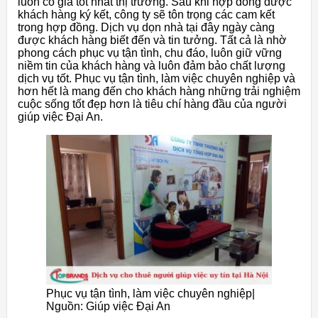
luôn có giá tốt nhất thị trường. Sau khi hợp đồng được
khách hàng ký kết, công ty sẽ tôn trọng các cam kết
trong hợp đồng. Dịch vụ dọn nhà tại đây ngày càng
được khách hàng biết đến và tin tưởng. Tất cả là nhờ
phong cách phục vụ tận tình, chu đáo, luôn giữ vững
niềm tin của khách hàng và luôn đảm bảo chất lượng
dịch vụ tốt. Phục vụ tận tình, làm việc chuyên nghiệp và
hơn hết là mang đến cho khách hàng những trải nghiệm
cuộc sống tốt đẹp hơn là tiêu chí hàng đầu của người
giúp việc Đại An.
Phục vụ tận tình, làm việc chuyên nghiệp|
Nguồn: Giúp việc Đại An