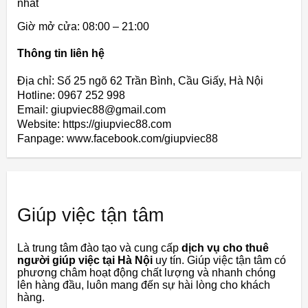
nhất
Giờ mở cửa: 08:00 – 21:00
Thông tin liên hệ
Địa chỉ: Số 25 ngõ 62 Trần Bình, Cầu Giấy, Hà Nội
Hotline: 0967 252 998
Email: giupviec88@gmail.com
Website: https://giupviec88.com
Fanpage: www.facebook.com/giupviec88
Giúp việc tận tâm
Là trung tâm đào tạo và cung cấp
dịch vụ cho thuê
người giúp việc tại Hà Nội
uy tín. Giúp việc tận tâm
có
phương châm hoạt động chất lượng và nhanh chóng
lên hàng đầu, luôn mang đến sự hài lòng cho khách
hàng.