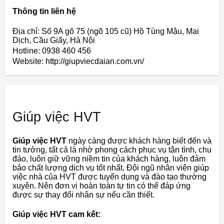
Thông tin liên hệ
Địa chỉ: Số 9A gõ 75 (ngõ 105 cũ) Hồ Tùng Mậu, Mai
Dịch, Cầu Giấy, Hà Nội
Hotline: 0938 460 456
Website: http://giupviecdaian.com.vn/
Giúp việc HVT
Giúp việc HVT
ngày càng được khách hàng biết đến và
tin tưởng, tất cả là nhờ phong cách phục vụ tận tình, chu
đáo, luôn giữ vững niềm tin của khách hàng, luôn đảm
bảo chất lượng dịch vụ tốt nhất. Đội ngũ nhân viên giúp
việc nhà của HVT được tuyển dụng và đào tạo thường
xuyên. Nên đơn vị hoàn toàn tự tin có thể đáp ứng
được sự thay đổi nhân sự nếu cần thiết.
Giúp việc HVT cam kết: