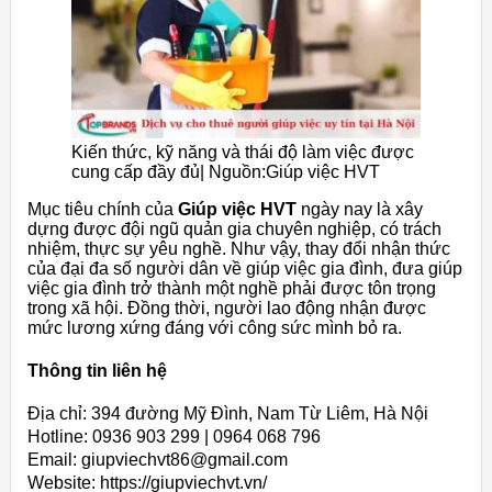
Kiến thức, kỹ năng và thái độ làm việc được
cung cấp đầy đủ| Nguồn:Giúp việc HVT
Mục tiêu chính của
Giúp việc HVT
ngày nay là xây
dựng được đội ngũ quản gia chuyên nghiệp, có trách
nhiệm, thực sự yêu nghề. Như vậy, thay đổi nhận thức
của đại đa số người dân về giúp việc gia đình, đưa giúp
việc gia đình trở thành một nghề phải được tôn trọng
trong xã hội. Đồng thời, người lao động nhận được
mức lương xứng đáng với công sức mình bỏ ra.
Thông tin liên hệ
Địa chỉ: 394 đường Mỹ Đình, Nam Từ Liêm, Hà Nội
Hotline: 0936 903 299 | 0964 068 796
Email: giupviechvt86@gmail.com
Website: https://giupviechvt.vn/