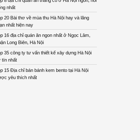
p 8 địa chỉ quán ăn thắng cố ở Hà Nội ngon, nổi
ếng nhất
p 20 Bài thơ về mùa thu Hà Nội hay và lãng
ạn nhất hiện nay
p 16 địa chỉ quán ăn ngon nhất ở Ngọc Lâm,
ận Long Biên, Hà Nội
p 35 công ty tư vấn thiết kế xây dựng Hà Nội
 tín nhất
p 15 Địa chỉ bán bánh kem bento tại Hà Nội
ợc yêu thích nhất