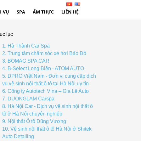
H VỤ
SPA
ẨM THỰC
LIÊN HỆ
ục lục
1. Hà Thành Car Spa
2. Trung tâm chăm sóc xe hơi Báo Đỏ
3. BOMAG SPA CAR
4. B-Select Long Biên - ATOM AUTO
5. DPRO Việt Nam - Đơn vị cung cấp dịch
vụ vệ sinh nội thất ô tô tại Hà Nội uy tín
6. Công ty Autotech Vina – Gia Lê Auto
7. DUONGLAM Carspa
8. Hà Nội Car - Dịch vụ vệ sinh nội thất ô
tô ở Hà Nội chuyên nghiệp
9. Nội thất Ô tô Dũng Vương
10. Vệ sinh nội thất ô tô Hà Nội ở Shitek
Auto Detailing