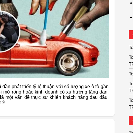
To
To
T
To
To
i
dần phát triển tỷ lệ thuận với số lượng xe ô tô gần
T
ội mở rộng hoặc kinh doanh có xu hướng tăng dần.
g là một vấn đề thực sự khiến khách hàng đau đầu.
To
hé!
T