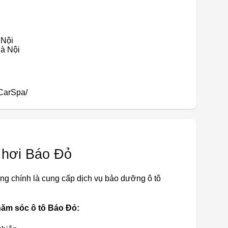
 Nội
Hà Nội
CarSpa/
 hơi Báo Đỏ
ng chính là cung cấp dịch vụ bảo dưỡng ô tô
hăm sóc ô tô Báo Đỏ: