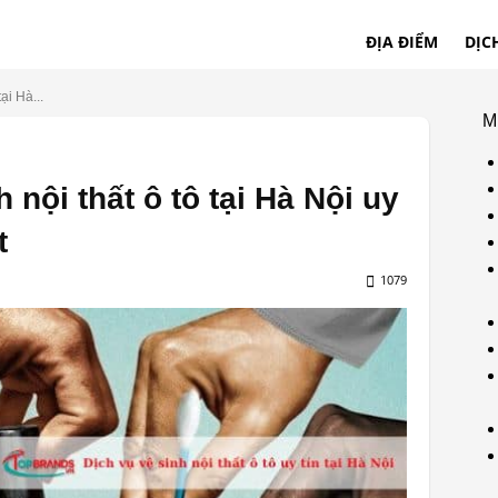
ĐỊA ĐIỂM
DỊC
ại Hà...
M
 nội thất ô tô tại Hà Nội uy
t
1079