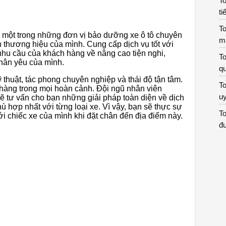
To
ti
To
 một trong những đơn vị bảo dưỡng xe ô tô chuyên
m
 thương hiệu của mình. Cung cấp dịch vụ tốt với
hu cầu của khách hàng về nâng cao tiện nghi,
To
thân yêu của mình.
qu
ỹ thuật, tác phong chuyên nghiệp và thái độ tận tâm.
To
ch hàng trong mọi hoàn cảnh. Đội ngũ nhân viên
uy
ẽ tư vấn cho bạn những giải pháp toàn diện về dịch
 hợp nhất với từng loại xe. Vì vậy, bạn sẽ thực sự
To
với chiếc xe của mình khi đặt chân đến địa điểm này.
đư