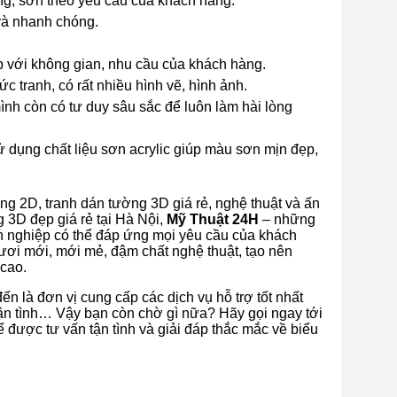
g, sơn theo yêu cầu của khách hàng.
 và nhanh chóng.
p với không gian, nhu cầu của khách hàng.
c tranh, có rất nhiều hình vẽ, hình ảnh.
nh còn có tư duy sâu sắc để luôn làm hài lòng
ử dụng chất liệu sơn acrylic giúp màu sơn mịn đẹp,
g 2D, tranh dán tường 3D giá rẻ, nghệ thuật và ấn
 3D đẹp giá rẻ tại Hà Nội,
Mỹ Thuật 24H
– những
ên nghiệp có thể đáp ứng mọi yêu cầu của khách
ươi mới, mới mẻ, đậm chất nghệ thuật, tạo nên
 cao.
ến là đơn vị cung cấp các dịch vụ hỗ trợ tốt nhất
tận tình… Vậy bạn còn chờ gì nữa? Hãy gọi ngay tới
 được tư vấn tận tình và giải đáp thắc mắc về biểu