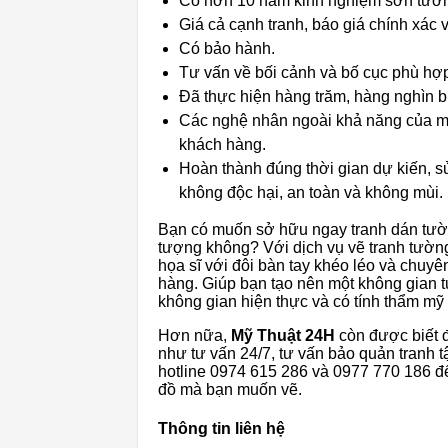
Có hơn 10 năm kinh nghiệm sơn tườn
Giá cả cạnh tranh, báo giá chính xác
Có bảo hành.
Tư vấn về bối cảnh và bố cục phù hợ
Đã thực hiện hàng trăm, hàng nghìn bứ
Các nghệ nhân ngoài khả năng của mì
khách hàng.
Hoàn thành đúng thời gian dự kiến, s
không độc hại, an toàn và không mùi.
Bạn có muốn sở hữu ngay tranh dán tườn
tượng không? Với dịch vụ vẽ tranh tường
họa sĩ với đôi bàn tay khéo léo và chuy
hàng. Giúp bạn tạo nên một không gian t
không gian hiện thực và có tính thẩm mỹ
Hơn nữa,
Mỹ Thuật 24H
còn được biết đ
như tư vấn 24/7, tư vấn bảo quản tranh 
hotline 0974 615 286 và 0977 770 186 để
đồ mà bạn muốn vẽ.
Thông tin liên hệ