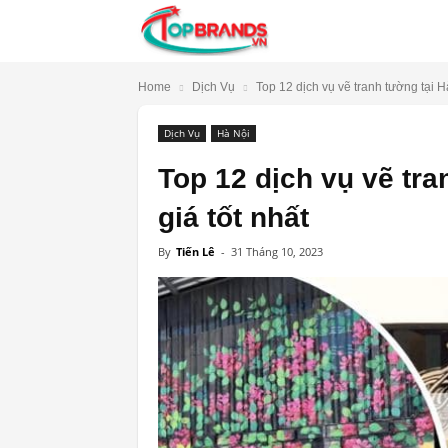
TopBrands.vn
Home
Dịch Vụ
Top 12 dịch vụ vẽ tranh tường tại H
Dịch Vụ
Hà Nội
Top 12 dịch vụ vẽ tra
giá tốt nhất
By
Tiến Lê
-
31 Tháng 10, 2023