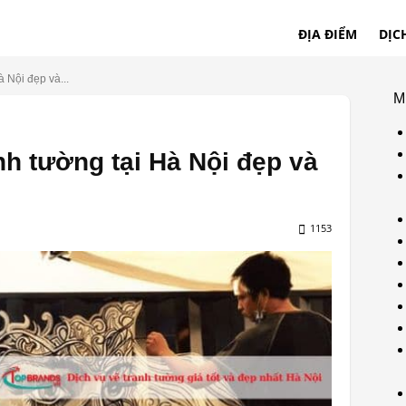
ĐỊA ĐIỂM
DỊC
à Nội đẹp và...
M
nh tường tại Hà Nội đẹp và
1153