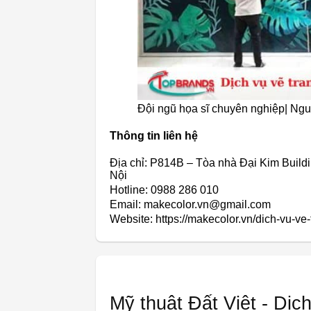
Đội ngũ họa sĩ chuyên nghiệp| Ng
Thông tin liên hệ
Địa chỉ: P814B – Tòa nhà Đại Kim Build
Nội
Hotline: 0988 286 010
Email: makecolor.vn@gmail.com
Website: https://makecolor.vn/dich-vu-ve-
Mỹ thuật Đất Việt - Dịc