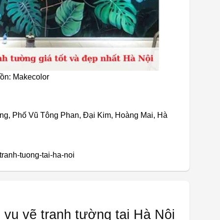
uồn: Makecolor
ing, Phố Vũ Tông Phan, Đại Kim, Hoàng Mai, Hà
tranh-tuong-tai-ha-noi
h vụ vẽ tranh tường tại Hà Nội