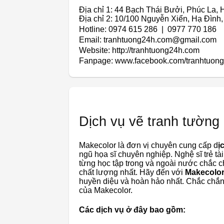
Địa chỉ 1: 44 Bạch Thái Bưởi, Phúc La,
Địa chỉ 2: 10/100 Nguyễn Xiển, Hạ Đình
Hotline: 0974 615 286 | 0977 770 186
Email: tranhtuong24h.com@gmail.com
Website: http://tranhtuong24h.com
Fanpage: www.facebook.com/tranhtuon
Dịch vụ vẽ tranh tường
Makecolor là đơn vị chuyên cung cấp d
ị
ngũ họa sĩ chuyên nghiệp. Nghệ sĩ trẻ tài
từng học tập trong và ngoài nước chắc 
chất lượng nhất. Hãy đến với
Makecolo
huyền diệu và hoàn hảo nhất. Chắc chắn 
của Makecolor.
Các dịch vụ ở đây bao gồm: