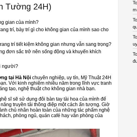
To
nh Tường 24H)
m
To
ông gian của mình?
qu
ng trí, bày trí gì cho không gian của mình sao cho
To
uy
ang trí tiết kiệm không gian nhưng vẫn sang trọng?
g đơn sắc trở nên sống động và khuyến khích
To
đư
i người?
ờng tại Hà Nội
chuyên nghiệp, uy tín, Mỹ Thuật 24H
bạn. Với kinh nghiệm nhiều năm trong lĩnh vực tranh
áng tạo, nghệ thuật cho không gian nhà bạn.
ệ sĩ sẽ sử dụng đôi bàn tay tài hoa của mình để
 năng truyền tải thông điệp một cách ấn tượng. Giờ
 thành chủ nhân hoàn toàn của những tác phẩm nghệ
khách, phòng ngủ, quán café hay văn phòng của