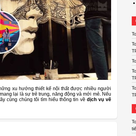
To
To
T
To
To
T
To
những xu hướng thiết kế nội thất được nhiều người
 mang lại là sự trẻ trung, năng động và mới mẻ. Nếu
T
ãy cùng chúng tôi tìm hiểu thông tin về
dịch vụ vẽ
To
ti