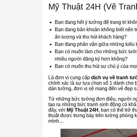
Mỹ Thuật 24H (Vẽ Tra
Bạn đang hết ý tưởng để trang trí kh
Bạn đang băn khoăn không biết nên tra
ấn tượng và thu hút khách hàng?
Bạn đang phân vân giữa những kiểu tr
Bạn có muốn làm cho những bức tườn
nhiều người đăng ký hơn không?
Bạn có muốn thu hút sự chú ý của mọ
Là đơn vị cung cấp
dịch vụ vẽ tranh tư
chính xác là sự lựa chọn số 1 dành cho 
dán tường, đơn vị sẽ mang đến vẻ đẹp s
Từ những bức tường đơn điệu, người ngh
tạo ra những bức tranh sinh động có khả
đây, với
Mỹ Thuật 24H
, bạn có thể trở
thuật được trưng bày trên tường phòng 
mình…