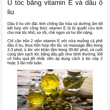
Ủ tóc bằng vitamin E và dầu ô
liu
Dầu ô liu với đặc tính chống lão hóa và dưỡng ẩm tốt
kết hợp với công thức vitamin E là bí quyết cứu tinh
cho mái tóc khô, xơ rối, chẻ ngọn và hư tổn nặng.
Chỉ cần trộn 2 viên vitamin E với nửa muỗng cà phê
dầu ô liu, thoa hỗn hợp lên tóc và massage đều trong
2-3 phút, ủ tóc với khăn tắm trong 30-60 phút, và cuối
cùng làm sạch tóc bằng dầu gội như bình thường. Để
có hiệu quả tốt nhất, nên áp dụng cách ủ tóc này 2
hoặc 3 lần mỗi tuần.