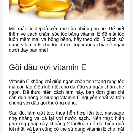
Một mái tóc đẹp là ước mơ của nhiều phụ nữ. Để biết
thêm về cách chăm sóc tóc bằng vitamin E để mái tóc
luôn mềm mại và bồng bềnh, hãy theo dõi 5 cách sử
dụng vitamin E cho tóc được Topbrands chia sẻ ngay
dưới đây bạn nhé!
Gội đầu với vitamin E
Vitamin E không chỉ giúp ngăn chặn tình trạng rụng tóc
mà còn tạo điều kiện tốt cho da đầu và ngăn chặn chẻ
ngọn. Để thực hiện cách làm này, bạn đơn giản chỉ
cần đun nóng 2 muỗng vitamin E nguyên chất và trộn
chúng với dầu gội thường dùng.
Sau đó, làm ướt tóc, thoa hỗn hợp lên tóc, massage
nhẹ nhàng và xả lại với nước sạch. Nên thực hiện
phương pháp này khoảng 2 lần/tuần để đạt hiệu quả
tốt nhất, và bạn cũng có thể sử dụng vitamin E cho mặt