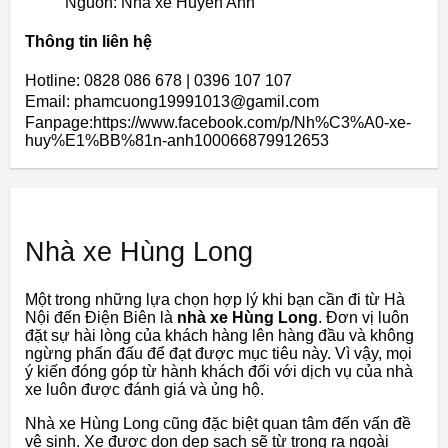
Nguồn: Nhà xe Huyền Anh
Thông tin liên hệ
Hotline: 0828 086 678 | 0396 107 107
Email: phamcuong19991013@gamil.com
Fanpage:https://www.facebook.com/p/Nh%C3%A0-xe-
huy%E1%BB%81n-anh100066879912653
Nhà xe Hùng Long
Một trong những lựa chọn hợp lý khi bạn cần đi từ Hà
Nội đến Điện Biên là
nhà xe Hùng Long
. Đơn vị luôn
đặt sự hài lòng của khách hàng lên hàng đầu và không
ngừng phấn đấu để đạt được mục tiêu này. Vì vậy, mọi
ý kiến đóng góp từ hành khách đối với dịch vụ của nhà
xe luôn được đánh giá và ủng hộ.
Nhà xe Hùng Long cũng đặc biệt quan tâm đến vấn đề
vệ sinh. Xe được dọn dẹp sạch sẽ từ trong ra ngoài