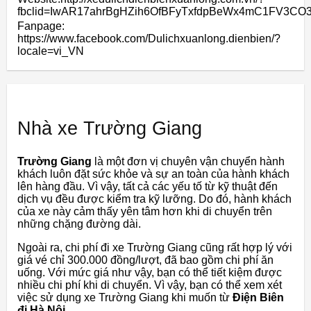
fbclid=IwAR17ahrBgHZih6OfBFyTxfdpBeWx4mC1FV3CO3
Fanpage:
https://www.facebook.com/Dulichxuanlong.dienbien/?
locale=vi_VN
Nhà xe Trường Giang
Trường Giang
là một đơn vị chuyên vận chuyển hành
khách luôn đặt sức khỏe và sự an toàn của hành khách
lên hàng đầu. Vì vậy, tất cả các yếu tố từ kỹ thuật đến
dịch vụ đều được kiểm tra kỹ lưỡng. Do đó, hành khách
của xe này cảm thấy yên tâm hơn khi di chuyển trên
những chặng đường dài.
Ngoài ra, chi phí đi xe Trường Giang cũng rất hợp lý với
giá vé chỉ 300.000 đồng/lượt, đã bao gồm chi phí ăn
uống. Với mức giá như vậy, bạn có thể tiết kiệm được
nhiều chi phí khi di chuyển. Vì vậy, bạn có thể xem xét
việc sử dụng xe Trường Giang khi muốn từ
Điện Biên
đi Hà Nội
.