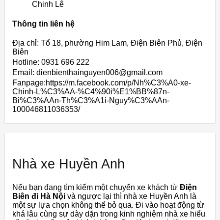
Chinh Lê
Thông tin liên hệ
Địa chỉ: Tổ 18, phường Him Lam, Điện Biên Phủ, Điện
Biên
Hotline: 0931 696 222
Email: dienbienthainguyen006@gmail.com
Fanpage:https://m.facebook.com/p/Nh%C3%A0-xe-
Chinh-L%C3%AA-%C4%90i%E1%BB%87n-
Bi%C3%AAn-Th%C3%A1i-Nguy%C3%AAn-
100046811036353/
Nhà xe Huyền Anh
Nếu bạn đang tìm kiếm một chuyến xe khách từ
Điện
Biên đi Hà Nội
và ngược lại thì nhà xe Huyền Anh là
một sự lựa chọn không thể bỏ qua. Đi vào hoạt động từ
khá lâu cùng sự dày dặn trong kinh nghiệm nhà xe hiểu