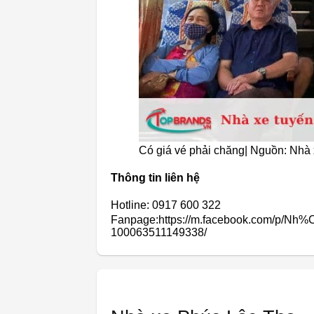
Có giá vé phải chăng| Nguồn: Nhà
Thông tin liên hệ
Hotline: 0917 600 322
Fanpage:https://m.facebook.com/p/
100063511149338/