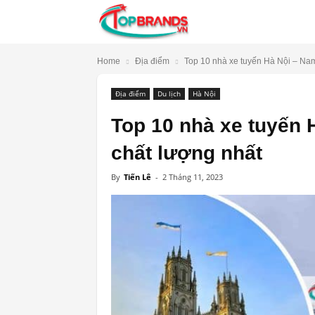
TopBrands.vn
Home
Địa điểm
Top 10 nhà xe tuyến Hà Nội – Nam 
Địa điểm
Du lịch
Hà Nội
Top 10 nhà xe tuyến 
chất lượng nhất
By
Tiến Lê
-
2 Tháng 11, 2023