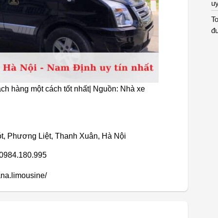
uy
To
đư
ách hàng một cách tốt nhất| Nguồn: Nhà xe
ót, Phương Liệt, Thanh Xuân, Hà Nội
 0984.180.995
na.limousine/