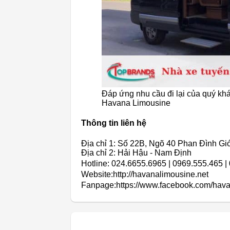
Đáp ứng nhu cầu đi lại của quý kh
Havana Limousine
Thông tin liên hệ
Địa chỉ 1: Số 22B, Ngõ 40 Phan Đình Gi
Địa chỉ 2: Hải Hậu - Nam Định
Hotline: 024.6655.6965 | 0969.555.465 |
Website:http://havanalimousine.net
Fanpage:https://www.facebook.com/hava