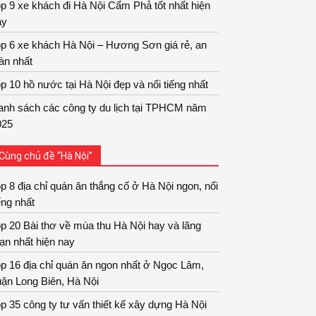
p 9 xe khách đi Hà Nội Cẩm Phả tốt nhất hiện
ay
p 6 xe khách Hà Nội – Hương Sơn giá rẻ, an
àn nhất
p 10 hồ nước tại Hà Nội đẹp và nổi tiếng nhất
anh sách các công ty du lịch tại TPHCM năm
025
Cùng chủ đề “Hà Nội”
p 8 địa chỉ quán ăn thắng cố ở Hà Nội ngon, nổi
ếng nhất
p 20 Bài thơ về mùa thu Hà Nội hay và lãng
ạn nhất hiện nay
p 16 địa chỉ quán ăn ngon nhất ở Ngọc Lâm,
ận Long Biên, Hà Nội
p 35 công ty tư vấn thiết kế xây dựng Hà Nội