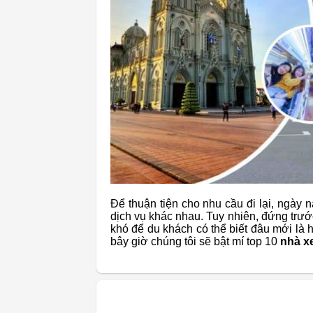
Để thuận tiện cho nhu cầu đi lại, ngày 
dịch vụ khác nhau. Tuy nhiên, đứng trước
khó để du khách có thể biết đâu mới là 
bây giờ chúng tôi sẽ bật mí top 10
nhà x