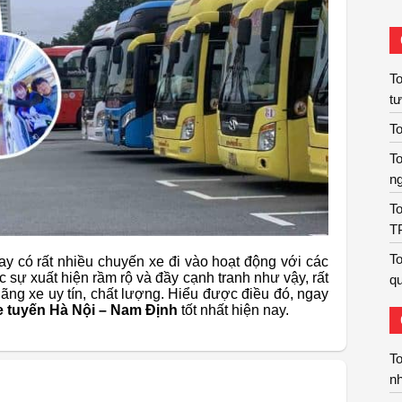
T
t
To
To
n
To
T
To
nay có rất nhiều chuyến xe đi vào hoạt động với các
 sự xuất hiện rầm rộ và đầy cạnh tranh như vậy, rất
qu
hãng xe uy tín, chất lượng. Hiểu được điều đó, ngay
e tuyến Hà Nội – Nam Định
tốt nhất hiện nay.
To
nh