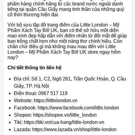
phẩm hàng chính hãng từ các brand nước ngoài danh
tiếng tại quận Cầu Giấy mang tinh thần của những quý
cô thời thượng hiện đại.
Với bộ sưu tập đồ trang điểm của Little London – Mỹ
Phẩm Xách Tay Bill UK, bạn có thể sở hữu một diện
mạo xinh đẹp hấp dẫn với điểm nhấn từ đôi mắt để giúp
bạn trông chất hơn như một nàng thơ chính hiệu. Còn
chần chừ điều gì mà không mau mau đến với Little
London – Mỹ Phẩm Xách Tay Bill UK store ngay hôm
nay?
Chi tiết thông tin liên hệ
Địa chỉ: Số 1, C2, Ngõ 261, Trần Quốc Hoàn, Q. Cầu
Giấy, TP. Hà Nội
Điện thoại: 0967 517 119
Website: https://littlelondon.vn
Facebook: https://www.facebook.com/little.london
Shopee: https://shopee.vn/little_london
Tiki: https://tiki.vn/cua-hang/little-london-vn
Lazada: https://www.lazada.vn/shop/little-london