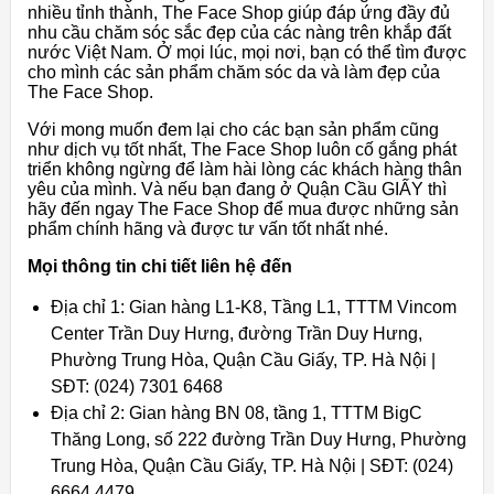
nhiều tỉnh thành, The Face Shop giúp đáp ứng đầy đủ
nhu cầu chăm sóc sắc đẹp của các nàng trên khắp đất
nước Việt Nam. Ở mọi lúc, mọi nơi, bạn có thể tìm được
cho mình các sản phẩm chăm sóc da và làm đẹp của
The Face Shop.
Với mong muốn đem lại cho các bạn sản phẩm cũng
như dịch vụ tốt nhất, The Face Shop luôn cố gắng phát
triển không ngừng để làm hài lòng các khách hàng thân
yêu của mình. Và nếu bạn đang ở Quận Cầu GIẤY thì
hãy đến ngay The Face Shop để mua được những sản
phẩm chính hãng và được tư vấn tốt nhất nhé.
Mọi thông tin chi tiết liên hệ đến
Địa chỉ 1: Gian hàng L1-K8, Tầng L1, TTTM Vincom
Center Trần Duy Hưng, đường Trần Duy Hưng,
Phường Trung Hòa, Quận Cầu Giấy, TP. Hà Nội |
SĐT: (024) 7301 6468
Địa chỉ 2: Gian hàng BN 08, tầng 1, TTTM BigC
Thăng Long, số 222 đường Trần Duy Hưng, Phường
Trung Hòa, Quận Cầu Giấy, TP. Hà Nội | SĐT: (024)
6664 4479