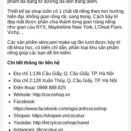
phẩm đa dạng từ dưỡng da đến trang điểm.
Thiết kế tại shop luôn có 1 chất rất riêng theo hơi hướng
hiện đại, không gian rộng rãi, sang trọng. Cách bày trí
đẹp mắt được phân chia thành từng gian hàng riêng
như gian của NYX, Maybelline New York, L’Oreal Paris.
Vichy, ..
Các sản phẩm skincare/ make up lần lượt được bày trí
rất khoa học, có biển chỉ dẫn, phân loại khu sản phẩm
riêng giúp các bạn dễ tìm kiếm.
Chi tiết thông tin liên hệ
Địa chỉ 1:136 Cầu Giấy, Q. Cầu Giấy, TP. Hà Nội
Địa chỉ 2:128 Xuân Thủy, Q. Cầu Giấy, TP. Hà Nội
Điện thoại: 0988 888 825
Website: http://cocoshop.vn
Facebook:
https://www.facebook.com/ngocanhcocoshop
Shopee: https://shopee.vn/cocolux
Youtube: http://bit.ly/cocoshopchanel
Instagram: @cocolux.vn