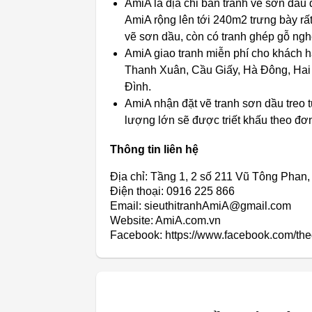
AmiA là địa chỉ bán tranh vẽ sơn dầu
AmiA rộng lên tới 240m2 trưng bày rấ
vẽ sơn dầu, còn có tranh ghép gỗ ngh
AmiA giao tranh miễn phí cho khách 
Thanh Xuân, Cầu Giấy, Hà Đông, Hai
Đình.
AmiA nhận đặt vẽ tranh sơn dầu treo 
lượng lớn sẽ được triết khấu theo đơ
Thông tin liên hệ
Địa chỉ: Tầng 1, 2 số 211 Vũ Tông Phan
Điện thoại: 0916 225 866
Email: sieuthitranhAmiA@gmail.com
Website: AmiA.com.vn
Facebook: https://www.facebook.com/thegi