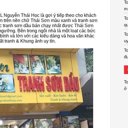
To
m
 Nguyễn Thái Học là gợi ý tiếp theo cho khách
To
m trên nền chữ Thái Sơn màu xanh và tranh sơn
qu
c tranh sơn dầu bán chạy nhất được Thái Sơn
gưỡng. Bên trong ngôi nhà là một loạt các bức
To
 bình và lớn với các kiểu dáng và hoa văn khác
uy
t tranh & Khung ảnh uy tín.
To
đư
To
ở 