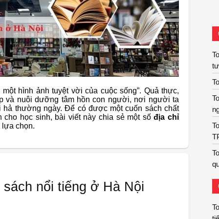
T
t
To
 một hình ảnh tuyệt vời của cuộc sống”. Quả thực,
To
ẹp và nuôi dưỡng tâm hồn con người, nơi người ta
i hả thường ngày. Để có được một cuốn sách chất
n
 cho học sinh, bài viết này chia sẻ một số
địa chỉ
To
n lựa chọn.
T
To
qu
sách nổi tiếng ở Hà Nội
To
ti