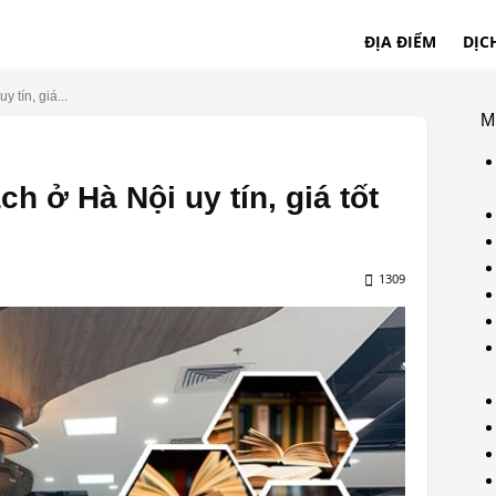
ĐỊA ĐIỂM
DỊC
 tín, giá...
M
h ở Hà Nội uy tín, giá tốt
1309