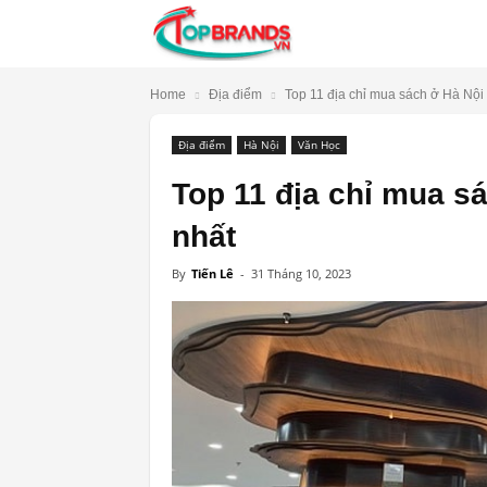
TopBrands.vn
Home
Địa điểm
Top 11 địa chỉ mua sách ở Hà Nội uy
Địa điểm
Hà Nội
Văn Học
Top 11 địa chỉ mua sác
nhất
By
Tiến Lê
-
31 Tháng 10, 2023