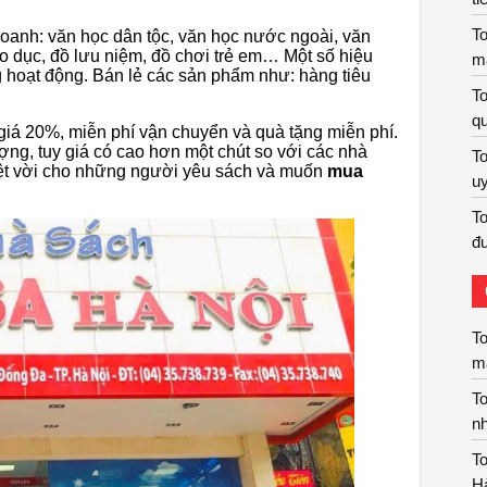
To
oanh: văn học dân tộc, văn học nước ngoài, văn
 dục, đồ lưu niệm, đồ chơi trẻ em… Một số hiệu
m
 hoạt động. Bán lẻ các sản phẩm như: hàng tiêu
To
qu
iá 20%, miễn phí vận chuyển và quà tặng miễn phí.
ng, tuy giá có cao hơn một chút so với các nhà
To
yệt vời cho những người yêu sách và muốn
mua
uy
To
đư
To
m
To
nh
To
H