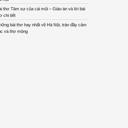
i thơ Tâm sự của cái mũi – Giáo án và lời bài
ơ chi tiết
ững bài thơ hay nhất về Hà Nội, tràn đầy cảm
úc và thơ mộng