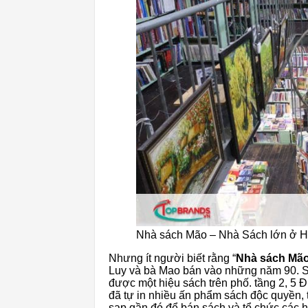
Nhà sách Mão – Nhà Sách lớn ở H
Nhưng ít người biết rằng “
Nhà sách Mã
Luy và bà Mao bán vào những năm 90. S
được một hiệu sách trên phố. tầng 2, 5 Đ
đã tự in nhiều ấn phẩm sách độc quyền,
sạp gần đó để bán sách và tổ chức các h