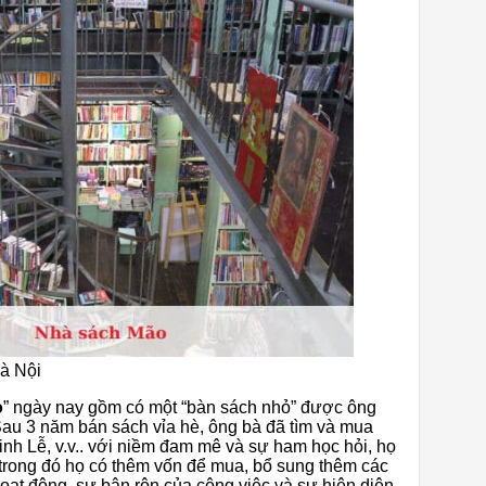
à Nội
o
” ngày nay gồm có một “bàn sách nhỏ” được ông
au 3 năm bán sách vỉa hè, ông bà đã tìm và mua
inh Lễ, v.v.. với niềm đam mê và sự ham học hỏi, họ
 trong đó họ có thêm vốn để mua, bổ sung thêm các
oạt động. sự bận rộn của công việc và sự hiện diện