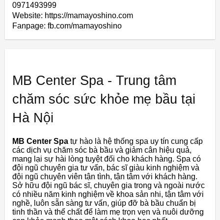
0971493999
Website: https://mamayoshino.com
Fanpage: fb.com/mamayoshino
MB Center Spa - Trung tâm
chăm sóc sức khỏe mẹ bầu tại
Hà Nội
MB Center Spa
tự hào là hệ thống spa uy tín cung cấp
các dịch vụ chăm sóc bà bầu và giảm cân hiệu quả,
mang lại sự hài lòng tuyệt đối cho khách hàng. Spa có
đội ngũ chuyên gia tư vấn, bác sĩ giàu kinh nghiệm và
đội ngũ chuyên viên tận tình, tận tâm với khách hàng.
Sở hữu đội ngũ bác sĩ, chuyên gia trong và ngoài nước
có nhiều năm kinh nghiệm về khoa sản nhi, tận tâm với
nghề, luôn sẵn sàng tư vấn, giúp đỡ bà bầu chuẩn bị
tinh thần và thể chất để làm mẹ trọn vẹn và nuôi dưỡng