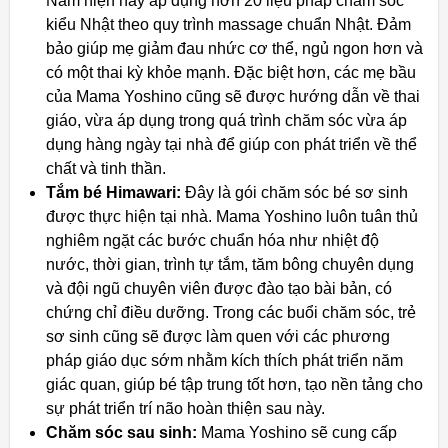
Nam hiện nay áp dụng hơn 20 liệu pháp chăm sóc
kiểu Nhật theo quy trình massage chuẩn Nhật. Đảm
bảo giúp mẹ giảm đau nhức cơ thể, ngủ ngon hơn và
có một thai kỳ khỏe mạnh. Đặc biệt hơn, các mẹ bầu
của Mama Yoshino cũng sẽ được hướng dẫn về thai
giáo, vừa áp dụng trong quá trình chăm sóc vừa áp
dụng hàng ngày tại nhà để giúp con phát triển về thể
chất và tinh thần.
Tắm bé Himawari:
Đây là gói chăm sóc bé sơ sinh
được thực hiện tại nhà. Mama Yoshino luôn tuân thủ
nghiêm ngặt các bước chuẩn hóa như nhiệt độ
nước, thời gian, trình tự tắm, tăm bông chuyên dụng
và đội ngũ chuyên viên được đào tạo bài bản, có
chứng chỉ điều dưỡng. Trong các buổi chăm sóc, trẻ
sơ sinh cũng sẽ được làm quen với các phương
pháp giáo dục sớm nhằm kích thích phát triển năm
giác quan, giúp bé tập trung tốt hơn, tạo nền tảng cho
sự phát triển trí não hoàn thiện sau này.
Chăm sóc sau sinh:
Mama Yoshino sẽ cung cấp