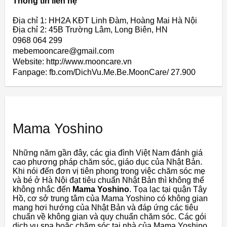
Thông tin liên hệ
Địa chỉ 1: HH2A KĐT Linh Đàm, Hoàng Mai Hà Nội
Địa chỉ 2: 45B Trường Lâm, Long Biên, HN
0968 064 299
mebemooncare@gmail.com
Website: http://www.mooncare.vn
Fanpage: fb.com/DichVu.Me.Be.MoonCare/ 27.900
Mama Yoshino
Những năm gần đây, các gia đình Việt Nam đánh giá
cao phương pháp chăm sóc, giáo dục của Nhật Bản.
Khi nói đến đơn vị tiên phong trong việc chăm sóc mẹ
và bé ở Hà Nội đạt tiêu chuẩn Nhật Bản thì không thể
không nhắc đến
Mama Yoshino
. Tọa lạc tại quận Tây
Hồ, cơ sở trung tâm của Mama Yoshino có không gian
mang hơi hướng của Nhật Bản và đáp ứng các tiêu
chuẩn về không gian và quy chuẩn chăm sóc. Các gói
dịch vụ spa hoặc chăm sóc tại nhà của Mama Yoshino