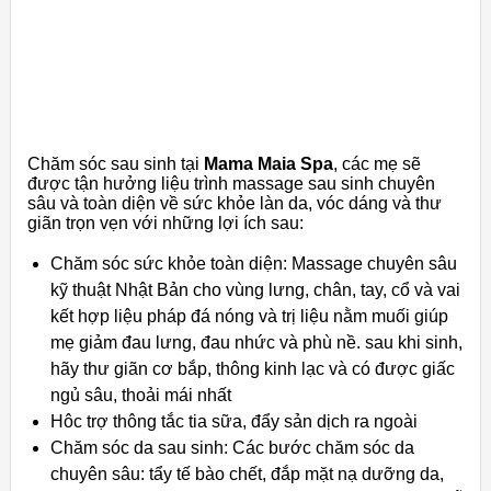
Chăm sóc sau sinh tại
Mama Maia Spa
, các mẹ sẽ
được tận hưởng liệu trình massage sau sinh chuyên
sâu và toàn diện về sức khỏe làn da, vóc dáng và thư
giãn trọn vẹn với những lợi ích sau:
Chăm sóc sức khỏe toàn diện: Massage chuyên sâu
kỹ thuật Nhật Bản cho vùng lưng, chân, tay, cổ và vai
kết hợp liệu pháp đá nóng và trị liệu nằm muối giúp
mẹ giảm đau lưng, đau nhức và phù nề. sau khi sinh,
hãy thư giãn cơ bắp, thông kinh lạc và có được giấc
ngủ sâu, thoải mái nhất
Hôc trợ thông tắc tia sữa, đẩy sản dịch ra ngoài
Chăm sóc da sau sinh: Các bước chăm sóc da
chuyên sâu: tẩy tế bào chết, đắp mặt nạ dưỡng da,