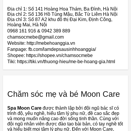
Địa chỉ 1: Số 141 Hoàng Hoa Thám, Ba Đình, Hà Nội
Địa chỉ 2: Số 136 Hồ Tùng Mậu, Bắc Từ Liêm Hà Nội
Địa chỉ 3: Số 87 A2 khu đô thị Đại Kim, Định Công,
Hoàng Mai, Hà Nội
0968 161 916 & 0942 389 889
chamsocmebe@gmail.com
Website: http://mebehoanggia.vn
Fanpage: fb.com/lamdepsausinhhoanggia/
Shopee: https://shopee.vn/chamsocmebe
Tiki: https://tiki.vn/thuong-hieu/me-be-hoang-gia.html
Chăm sóc mẹ và bé Moon Care
Spa Moon Care
được thành lập bởi đội ngũ bác sĩ có
trình độ, yêu nghề, hiểu tâm lý phụ nữ, đề cao sắc đẹp
và mong muốn nâng cao đời sống tinh thần. Cùng với
đội ngũ nhân viên được đào tạo bài bản, có tay nghề tốt
và hiểu biết mọi tâm lý phụ nữ. Đến với Moon Care,