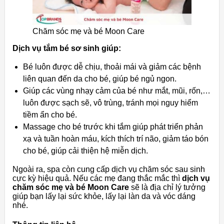
Chăm sóc mẹ và bé Moon Care
Dịch vụ tắm bé sơ sinh giúp:
Bé luôn được dễ chịu, thoải mái và giảm các bệnh
liên quan đến da cho bé, giúp bé ngủ ngon.
Giúp các vùng nhạy cảm của bé như mắt, mũi, rốn,…
luôn được sạch sẽ, vô trùng, tránh mọi nguy hiểm
tiềm ẩn cho bé.
Massage cho bé trước khi tắm giúp phát triển phản
xạ và tuần hoàn máu, kích thích trí não, giảm táo bón
cho bé, giúp cải thiện hệ miễn dịch.
Ngoài ra, spa còn cung cấp dịch vụ chăm sóc sau sinh
cực kỳ hiệu quả. Nếu các mẹ đang thắc mắc thì
dịch vụ
chăm sóc mẹ và bé Moon Care
sẽ là địa chỉ lý tưởng
giúp bạn lấy lại sức khỏe, lấy lại làn da và vóc dáng
nhé.