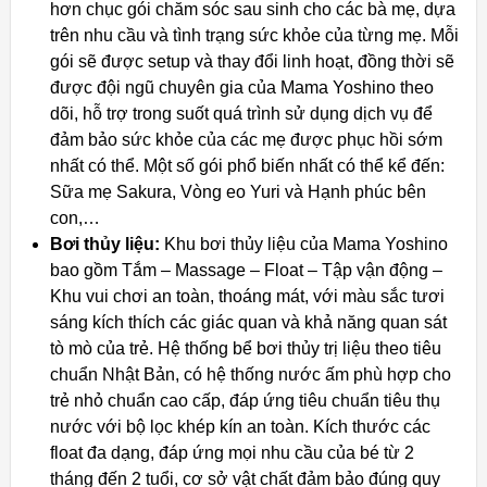
hơn chục gói chăm sóc sau sinh cho các bà mẹ, dựa
trên nhu cầu và tình trạng sức khỏe của từng mẹ. Mỗi
gói sẽ được setup và thay đổi linh hoạt, đồng thời sẽ
được đội ngũ chuyên gia của Mama Yoshino theo
dõi, hỗ trợ trong suốt quá trình sử dụng dịch vụ để
đảm bảo sức khỏe của các mẹ được phục hồi sớm
nhất có thể. Một số gói phổ biến nhất có thể kể đến:
Sữa mẹ Sakura, Vòng eo Yuri và Hạnh phúc bên
con,…
Bơi thủy liệu:
Khu bơi thủy liệu của Mama Yoshino
bao gồm Tắm – Massage – Float – Tập vận động –
Khu vui chơi an toàn, thoáng mát, với màu sắc tươi
sáng kích thích các giác quan và khả năng quan sát
tò mò của trẻ. Hệ thống bể bơi thủy trị liệu theo tiêu
chuẩn Nhật Bản, có hệ thống nước ấm phù hợp cho
trẻ nhỏ chuẩn cao cấp, đáp ứng tiêu chuẩn tiêu thụ
nước với bộ lọc khép kín an toàn. Kích thước các
float đa dạng, đáp ứng mọi nhu cầu của bé từ 2
tháng đến 2 tuổi, cơ sở vật chất đảm bảo đúng quy