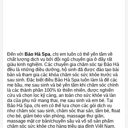
Đến với
Bảo Hà Spa
, chị em luôn có thể yên tâm về
chất lượng dịch vụ bởi đội ngũ chuyên gia ở đây rất
giàu kinh nghiệm. Các chuyên gia chăm sóc tại Bảo Hà
đều là những điều dưỡng, hộ sinh đã được đào tạo bài
bản và tham gia các khóa chăm sóc sức khỏe trước và
sau sinh. Đặc biệt điều Bảo Hà Spa luôn làm là để các
mẹ bầu, mẹ sau sinh và bé yên tâm khi chăm sóc chính
là các thành phần 100% từ thiên nhiên, được nghiên
cứu và chọn lọc kỹ càng, an toàn cho sức khỏe và làn
da của phụ nữ mang thai, mẹ sau sinh và em bé. Tại
Bảo Hà Spa, chị em có thể lựa chọn các gói dịch vụ
như chăm sóc sau sinh, chăm sóc thai sản, tắm bé, float
cho bé, giảm béo văn phòng, massage thư giãn,
massage mặt cơ bản/chuyên sâu và vô số sản phẩm
chăm sóc sức khỏe cho hàng triệu gia đình Việt Nam.