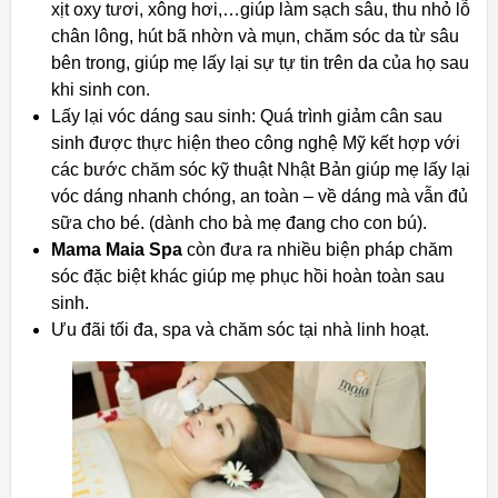
xịt oxy tươi, xông hơi,…giúp làm sạch sâu, thu nhỏ lỗ
chân lông, hút bã nhờn và mụn, chăm sóc da từ sâu
bên trong, giúp mẹ lấy lại sự tự tin trên da của họ sau
khi sinh con.
Lấy lại vóc dáng sau sinh: Quá trình giảm cân sau
sinh được thực hiện theo công nghệ Mỹ kết hợp với
các bước chăm sóc kỹ thuật Nhật Bản giúp mẹ lấy lại
vóc dáng nhanh chóng, an toàn – về dáng mà vẫn đủ
sữa cho bé. (dành cho bà mẹ đang cho con bú).
Mama Maia Spa
còn đưa ra nhiều biện pháp chăm
sóc đặc biệt khác giúp mẹ phục hồi hoàn toàn sau
sinh.
Ưu đãi tối đa, spa và chăm sóc tại nhà linh hoạt.