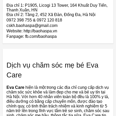
Địa chỉ 1: P1905, Licogi 13 Tower, 164 Khuất Duy Tiến,
Thanh Xuân, HN
Địa chỉ 2: Tầng 2, 452 Xã Đàn, Đống Đa, Hà Nội
0972 398 755 & 0972 120 818
cskh.baohaspa@gmail.com
Website: http://baohaspa.vn
Fanpage: fb.com/baohaspa
Dịch vụ chăm sóc mẹ bé Eva
Care
Eva Care
hiện là một trong các địa chỉ cung cấp dịch vụ
chăm sóc sức khỏe và làm đẹp cho mẹ và bé uy tín tại
Hà Nội. Với hơn 40 nhân viên toàn bộ đều là 100% y tá,
điều dưỡng có bằng cấp chuyên môn, được đào tạo
chính quy, có tinh thần trách nhiệm và kinh nghiệm từ 5
năm trở lên trong lĩnh vực tắm trẻ sơ sinh, chăm sóc sau
sinh, chăm sóc mẹ bầu, thông tắc tia sữa, Eva Care tin