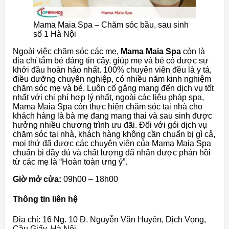
Mama Maia Spa – Chăm sóc bầu, sau sinh
số 1 Hà Nội
Ngoài việc chăm sóc các mẹ,
Mama Maia
Spa
còn là
địa chỉ tắm bé đáng tin cậy, giúp mẹ và bé có được sự
khởi đầu hoàn hảo nhất. 100% chuyên viên đều là y tá,
điều dưỡng chuyên nghiệp, có nhiều năm kinh nghiệm
chăm sóc mẹ và bé. Luôn cố gắng mang đến dịch vụ tốt
nhất với chi phí hợp lý nhất, ngoài các liệu pháp spa,
Mama Maia Spa còn thực hiện chăm sóc tại nhà cho
khách hàng là bà mẹ đang mang thai và sau sinh được
hưởng nhiều chương trình ưu đãi. Đối với gói dịch vụ
chăm sóc tại nhà, khách hàng không cần chuẩn bị gì cả,
mọi thứ đã được các chuyên viên của Mama Maia Spa
chuẩn bị đầy đủ và chất lượng đã nhận được phản hồi
từ các mẹ là “Hoàn toàn ưng ý”.
Giờ mở cửa:
09h00 – 18h00
Thông tin liên hệ
Địa chỉ: 16 Ng. 10 Đ. Nguyễn Văn Huyên, Dịch Vọng,
Cầu Giấy, Hà Nội