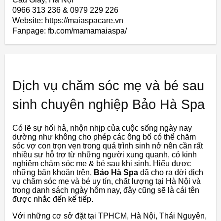
0966 313 236 & 0979 229 226
Website: https://maiaspacare.vn
Fanpage: fb.com/mamamaiaspa/
Dịch vụ chăm sóc mẹ và bé sau
sinh chuyên nghiệp Bảo Hà Spa
Có lẽ sự hối hả, nhộn nhịp của cuộc sống ngày nay
dường như không cho phép các ông bố có thể chăm
sóc vợ con trọn vẹn trong quá trình sinh nở nên cần rất
nhiều sự hỗ trợ từ những người xung quanh, có kinh
nghiệm chăm sóc mẹ & bé sau khi sinh. Hiểu được
những băn khoăn trên,
Bảo Hà Spa
đã cho ra đời dịch
vụ chăm sóc mẹ và bé uy tín, chất lượng tại Hà Nội và
trong danh sách ngày hôm nay, đây cũng sẽ là cái tên
được nhắc đến kế tiếp.
Với những cơ sở đặt tại TPHCM, Hà Nội, Thái Nguyên,