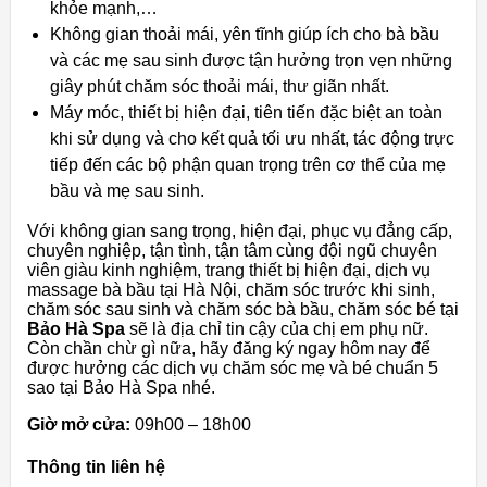
khỏe mạnh,…
Không gian thoải mái, yên tĩnh giúp ích cho bà bầu
và các mẹ sau sinh được tận hưởng trọn vẹn những
giây phút chăm sóc thoải mái, thư giãn nhất.
Máy móc, thiết bị hiện đại, tiên tiến đặc biệt an toàn
khi sử dụng và cho kết quả tối ưu nhất, tác động trực
tiếp đến các bộ phận quan trọng trên cơ thể của mẹ
bầu và mẹ sau sinh.
Với không gian sang trọng, hiện đại, phục vụ đẳng cấp,
chuyên nghiệp, tận tình, tận tâm cùng đội ngũ chuyên
viên giàu kinh nghiệm, trang thiết bị hiện đại, dịch vụ
massage bà bầu tại Hà Nội, chăm sóc trước khi sinh,
chăm sóc sau sinh và chăm sóc bà bầu, chăm sóc bé tại
Bảo Hà Spa
sẽ là địa chỉ tin cậy của chị em phụ nữ.
Còn chần chừ gì nữa, hãy đăng ký ngay hôm nay để
được hưởng các dịch vụ chăm sóc mẹ và bé chuẩn 5
sao tại Bảo Hà Spa nhé.
Giờ mở cửa:
09h00 – 18h00
Thông tin liên hệ