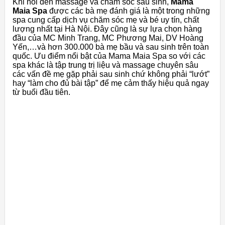
Khi nói đến massage và chăm sóc sau sinh,
Mama
Maia Spa
được các bà mẹ đánh giá là một trong những
spa cung cấp dịch vụ chăm sóc mẹ và bé uy tín, chất
lượng nhất tại Hà Nội. Đây cũng là sự lựa chọn hàng
đầu của MC Minh Trang, MC Phương Mai, DV Hoàng
Yến,…và hơn 300.000 bà mẹ bầu và sau sinh trên toàn
quốc. Ưu điểm nổi bật của Mama Maia Spa so với các
spa khác là tập trung trị liệu và massage chuyên sâu
các vấn đề mẹ gặp phải sau sinh chứ không phải “lướt”
hay “làm cho đủ bài tập” để mẹ cảm thấy hiệu quả ngay
từ buổi đầu tiên.