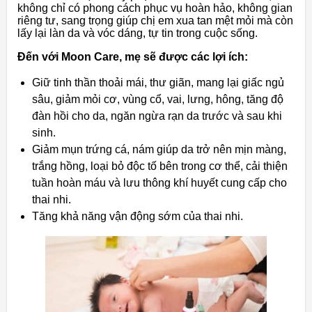
không chỉ có phong cách phục vụ hoàn hảo, không gian
riêng tư, sang trọng giúp chị em xua tan mệt mỏi mà còn
lấy lại làn da và vóc dáng, tự tin trong cuộc sống.
Đến với Moon Care, mẹ sẽ được các lợi ích:
Giữ tinh thần thoải mái, thư giãn, mang lại giấc ngủ
sâu, giảm mỏi cơ, vùng cổ, vai, lưng, hông, tăng độ
đàn hồi cho da, ngăn ngừa rạn da trước và sau khi
sinh.
Giảm mụn trứng cá, nám giúp da trở nên mịn màng,
trắng hồng, loại bỏ độc tố bên trong cơ thể, cải thiện
tuần hoàn máu và lưu thông khí huyết cung cấp cho
thai nhi.
Tăng khả năng vận động sớm của thai nhi.