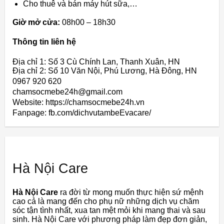
Cho thuê và bán máy hút sữa,…
Giờ mở cửa:
08h00 – 18h30
Thông tin liên hệ
Địa chỉ 1: Số 3 Cù Chính Lan, Thanh Xuân, HN
Địa chỉ 2: Số 10 Văn Nội, Phú Lương, Hà Đông, HN
0967 920 620
chamsocmebe24h@gmail.com
Website: https://chamsocmebe24h.vn
Fanpage: fb.com/dichvutambeEvacare/
Hà Nội Care
Hà Nội Care
ra đời từ mong muốn thực hiện sứ mệnh
cao cả là mang đến cho phụ nữ những dịch vụ chăm
sóc tận tình nhất, xua tan mệt mỏi khi mang thai và sau
sinh. Hà Nội Care với phương pháp làm đẹp đơn giản,