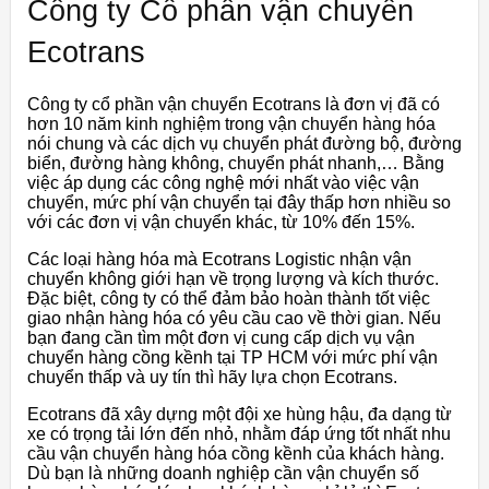
Công ty Cổ phần vận chuyển
Ecotrans
Công ty cổ phần vận chuyển Ecotrans là đơn vị đã có
hơn 10 năm kinh nghiệm trong vận chuyển hàng hóa
nói chung và các dịch vụ chuyển phát đường bộ, đường
biển, đường hàng không, chuyển phát nhanh,… Bằng
việc áp dụng các công nghệ mới nhất vào việc vận
chuyển, mức phí vận chuyển tại đây thấp hơn nhiều so
với các đơn vị vận chuyển khác, từ 10% đến 15%.
Các loại hàng hóa mà Ecotrans Logistic nhận vận
chuyển không giới hạn về trọng lượng và kích thước.
Đặc biệt, công ty có thể đảm bảo hoàn thành tốt việc
giao nhận hàng hóa có yêu cầu cao về thời gian. Nếu
bạn đang cần tìm một đơn vị cung cấp dịch vụ vận
chuyển hàng cồng kềnh tại TP HCM với mức phí vận
chuyển thấp và uy tín thì hãy lựa chọn Ecotrans.
Ecotrans đã xây dựng một đội xe hùng hậu, đa dạng từ
xe có trọng tải lớn đến nhỏ, nhằm đáp ứng tốt nhất nhu
cầu vận chuyển hàng hóa cồng kềnh của khách hàng.
Dù bạn là những doanh nghiệp cần vận chuyển số