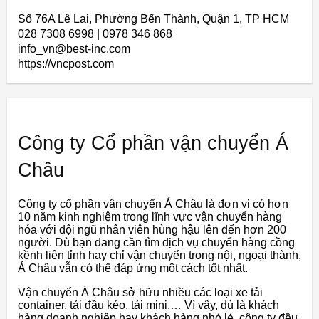
Số 76A Lê Lai, Phường Bến Thành, Quận 1, TP HCM
028 7308 6998 | 0978 346 868
info_vn@best-inc.com
https://vncpost.com
Công ty Cổ phần vận chuyển Á
Châu
Công ty cổ phần vận chuyển Á Châu là đơn vị có hơn
10 năm kinh nghiệm trong lĩnh vực vận chuyển hàng
hóa với đội ngũ nhân viên hùng hậu lên đến hơn 200
người. Dù bạn đang cần tìm dịch vụ chuyển hàng cồng
kềnh liên tỉnh hay chỉ vận chuyển trong nội, ngoại thành,
Á Châu vẫn có thể đáp ứng một cách tốt nhất.
Vận chuyển Á Châu sở hữu nhiều các loại xe tải
container, tải đầu kéo, tải mini,… Vì vậy, dù là khách
hàng doanh nghiệp hay khách hàng nhỏ lẻ, công ty đều