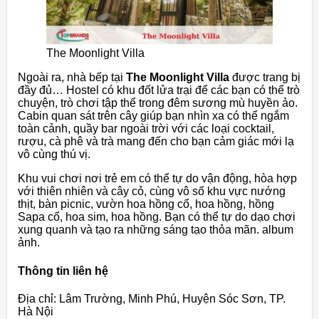
The Moonlight Villa
Ngoài ra, nhà bếp tại
The Moonlight Villa
được trang bị
đầy đủ… Hostel có khu đốt lửa trại để các bạn có thể trò
chuyện, trò chơi tập thể trong đêm sương mù huyền ảo.
Cabin quan sát trên cây giúp bạn nhìn xa có thể ngắm
toàn cảnh, quầy bar ngoài trời với các loại cocktail,
rượu, cà phê và trà mang đến cho bạn cảm giác mới lạ
vô cùng thú vị.
Khu vui chơi nơi trẻ em có thể tự do vận động, hòa hợp
với thiên nhiên và cây cỏ, cùng vô số khu vực nướng
thịt, bàn picnic, vườn hoa hồng cổ, hoa hồng, hồng
Sapa cổ, hoa sim, hoa hồng. Bạn có thể tự do dạo chơi
xung quanh và tạo ra những sáng tạo thỏa mãn. album
ảnh.
Thông tin liên hệ
Địa chỉ: Lâm Trường, Minh Phú, Huyện Sóc Sơn, TP.
Hà Nội