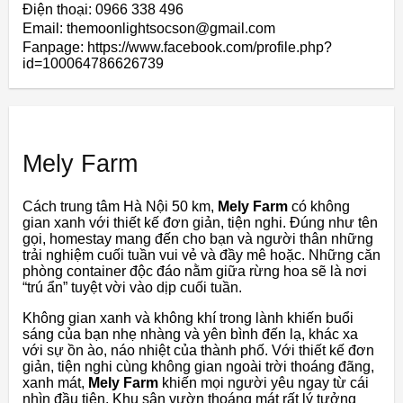
Điện thoại: 0966 338 496
Email: themoonlightsocson@gmail.com
Fanpage: https://www.facebook.com/profile.php?
id=100064786626739
Mely Farm
Cách trung tâm Hà Nội 50 km,
Mely Farm
có không
gian xanh với thiết kế đơn giản, tiện nghi. Đúng như tên
gọi, homestay mang đến cho bạn và người thân những
trải nghiệm cuối tuần vui vẻ và đầy mê hoặc. Những căn
phòng container độc đáo nằm giữa rừng hoa sẽ là nơi
“trú ẩn” tuyệt vời vào dịp cuối tuần.
Không gian xanh và không khí trong lành khiến buổi
sáng của bạn nhẹ nhàng và yên bình đến lạ, khác xa
với sự ồn ào, náo nhiệt của thành phố. Với thiết kế đơn
giản, tiện nghi cùng không gian ngoài trời thoáng đãng,
xanh mát,
Mely Farm
khiến mọi người yêu ngay từ cái
nhìn đầu tiên. Khu sân vườn thoáng mát rất lý tưởng