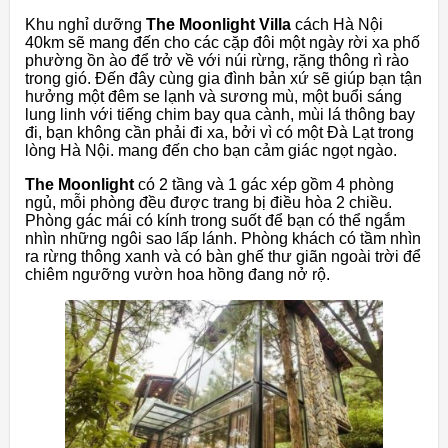
Khu nghỉ dưỡng
The Moonlight Villa
cách Hà Nội
40km sẽ mang đến cho các cặp đôi một ngày rời xa phố
phường ồn ào để trở về với núi rừng, rặng thông rì rào
trong gió. Đến đây cùng gia đình bản xứ sẽ giúp bạn tận
hưởng một đêm se lạnh và sương mù, một buổi sáng
lung linh với tiếng chim bay qua cành, mùi lá thông bay
đi, bạn không cần phải đi xa, bởi vì có một Đà Lạt trong
lòng Hà Nội. mang đến cho bạn cảm giác ngọt ngào.
The Moonlight
có 2 tầng và 1 gác xép gồm 4 phòng
ngủ, mỗi phòng đều được trang bị điều hòa 2 chiều.
Phòng gác mái có kính trong suốt để bạn có thể ngắm
nhìn những ngôi sao lấp lánh. Phòng khách có tầm nhìn
ra rừng thông xanh và có bàn ghế thư giãn ngoài trời để
chiêm ngưỡng vườn hoa hồng đang nở rộ.