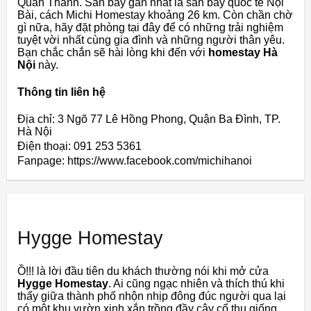
Quán Thánh. Sân bay gần nhất là sân bay quốc tế Nội
Bài, cách Michi Homestay khoảng 26 km. Còn chần chờ
gì nữa, hãy đặt phòng tại đây để có những trải nghiệm
tuyệt vời nhất cùng gia đình và những người thân yêu.
Bạn chắc chắn sẽ hài lòng khi đến với
homestay Hà
Nội
này.
Thông tin liên hệ
Địa chỉ: 3 Ngõ 77 Lê Hồng Phong, Quận Ba Đình, TP.
Hà Nội
Điện thoại: 091 253 5361
Fanpage: https://www.facebook.com/michihanoi
Hygge Homestay
Ồ!!! là lời đầu tiên du khách thường nói khi mở cửa
Hygge Homestay
. Ai cũng ngạc nhiên và thích thú khi
thấy giữa thành phố nhộn nhịp đông đúc người qua lại
có một khu vườn xinh xắn trồng đầy cây cổ thụ giống