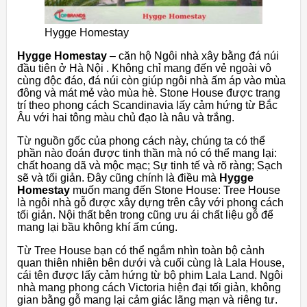
Hygge Homestay
Hygge Homestay
– căn hộ Ngôi nhà xây bằng đá núi
đầu tiên ở Hà Nội . Không chỉ mang đến vẻ ngoài vô
cùng độc đáo, đá núi còn giúp ngôi nhà ấm áp vào mùa
đông và mát mẻ vào mùa hè. Stone House được trang
trí theo phong cách Scandinavia lấy cảm hứng từ Bắc
Âu với hai tông màu chủ đạo là nâu và trắng.
Từ nguồn gốc của phong cách này, chúng ta có thể
phần nào đoán được tinh thần mà nó có thể mang lại:
chất hoang dã và mộc mạc; Sự tinh tế và rõ ràng; Sạch
sẽ và tối giản. Đây cũng chính là điều mà
Hygge
Homestay
muốn mang đến Stone House: Tree House
là ngôi nhà gỗ được xây dựng trên cây với phong cách
tối giản. Nội thất bên trong cũng ưu ái chất liệu gỗ để
mang lại bầu không khí ấm cúng.
Từ Tree House bạn có thể ngắm nhìn toàn bộ cảnh
quan thiên nhiên bên dưới và cuối cùng là Lala House,
cái tên được lấy cảm hứng từ bộ phim Lala Land. Ngôi
nhà mang phong cách Victoria hiện đại tối giản, không
gian bằng gỗ mang lại cảm giác lãng mạn và riêng tư.