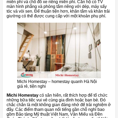
miễn phí và chỗ đỗ xe riêng miễn phí. Căn hộ có TV
màn hình phẳng và phòng tắm riêng với dép, máy sấy
tóc và vòi sen. Để thuận tiện hơn, khăn tắm và khăn trải
giường có thể được cung cấp với một khoản phụ phí.
Michi Homestay – homestay quanh Hà Nội
giá rẻ, tiện nghi
Michi Homestay
có sân hiên, rất thích hợp để tổ chức
những bữa tiệc vui vẻ cùng gia đình hoặc bạn bè. Đó
chắc chắn là một không gian đáng nhớ để trải nghiệm ở
đây. Các điểm tham quan nổi tiếng gần chỗ nghỉ bao
gồm Bảo tàng Mỹ thuật Việt Nam, Văn Miếu và Đền