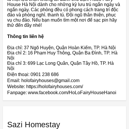
House Hà Nội dành cho những kỳ lưu trú ngắn ngày và
ngắn ngày. Các phòng đều có phong cách trang trí độc
đáo và phòng nghỉ. thanh tú. Đội ngũ thân thiện, phục
vụ chu đáo. Nếu bạn muốn tìm một nơi để sạc pin hãy
thử đến đây nhé!
Thông tin liên hệ
Địa chỉ: 37 Ngõ Huyện, Quận Hoàn Kiếm, TP. Hà Nội
Địa chỉ 2: 16 Phạm Huy Thông, Quận Ba Đình, TP. Hà
Nội
Địa chỉ 3: 699 Lạc Long Quân, Quận Tây Hồ, TP. Hà
Nội
Điện thoại: 0901 238 686
Email: holofairyhouses@gmail.com
Website: https://holofairyhouses.com/
Fanpage: www.facebook.com/HoLoFairyHouseHanoi
Sazi Homestay