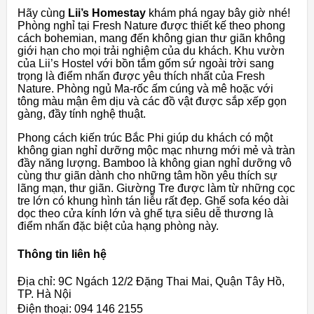
Hãy cùng
Lii’s Homestay
khám phá ngay bây giờ nhé!
Phòng nghỉ tại Fresh Nature được thiết kế theo phong
cách bohemian, mang đến không gian thư giãn không
giới hạn cho mọi trải nghiệm của du khách. Khu vườn
của Lii’s Hostel với bồn tắm gốm sứ ngoài trời sang
trọng là điểm nhấn được yêu thích nhất của Fresh
Nature. Phòng ngủ Ma-rốc ấm cúng và mê hoặc với
tông màu mận êm dịu và các đồ vật được sắp xếp gọn
gàng, đầy tính nghệ thuật.
Phong cách kiến ​​trúc Bắc Phi giúp du khách có một
không gian nghỉ dưỡng mộc mạc nhưng mới mẻ và tràn
đầy năng lượng. Bamboo là không gian nghỉ dưỡng vô
cùng thư giãn dành cho những tâm hồn yêu thích sự
lãng mạn, thư giãn. Giường Tre được làm từ những cọc
tre lớn có khung hình tán liễu rất đẹp. Ghế sofa kéo dài
dọc theo cửa kính lớn và ghế tựa siêu dễ thương là
điểm nhấn đặc biệt của hạng phòng này.
Thông tin liên hệ
Địa chỉ: 9C Ngách 12/2 Đặng Thai Mai, Quận Tây Hồ,
TP. Hà Nội
Điện thoại: 094 146 2155