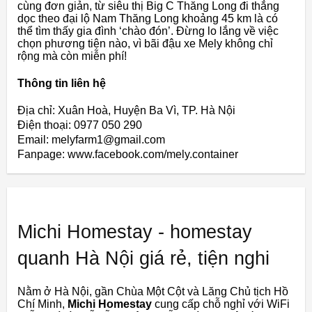
cùng đơn giản, từ siêu thị Big C Thăng Long đi thẳng
dọc theo đại lộ Nam Thăng Long khoảng 45 km là có
thể tìm thấy gia đình ‘chào đón’. Đừng lo lắng về việc
chọn phương tiện nào, vì bãi đậu xe Mely không chỉ
rộng mà còn miễn phí!
Thông tin liên hệ
Địa chỉ: Xuân Hoà, Huyện Ba Vì, TP. Hà Nội
Điện thoại: 0977 050 290
Email: melyfarm1@gmail.com
Fanpage: www.facebook.com/mely.container
Michi Homestay - homestay
quanh Hà Nội giá rẻ, tiện nghi
Nằm ở Hà Nội, gần Chùa Một Cột và Lăng Chủ tịch Hồ
Chí Minh,
Michi Homestay
cung cấp chỗ nghỉ với WiFi