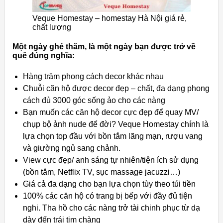
Veque Homestay – homestay Hà Nội giá rẻ,
chất lượng
Một ngày ghé thăm, là một ngày bạn được trở về
quê đúng nghĩa:
Hàng trăm phong cách decor khác nhau
Chuỗi căn hộ được decor đẹp – chất, đa dạng phong
cách đủ 3000 góc sống ảo cho các nàng
Bạn muốn các căn hộ decor cực đẹp để quay MV/
chụp bộ ảnh nude để đời? Veque Homestay chính là
lựa chọn top đầu với bồn tắm lãng mạn, rượu vang
và giường ngủ sang chảnh.
View cực đẹp/ anh sáng tự nhiên/tiện ích sử dụng
(bồn tắm, Netflix TV, sục massage jacuzzi…)
Giá cả đa dạng cho bạn lựa chọn tùy theo túi tiền
100% các căn hộ có trang bị bếp với đầy đủ tiện
nghi. Tha hồ cho các nàng trở tài chinh phục từ dạ
dày đến trái tim chàng