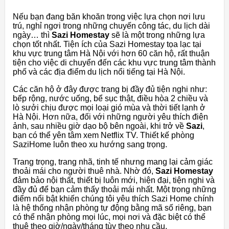
Nếu bạn đang băn khoăn trong việc lựa chọn nơi lưu
trú, nghỉ ngơi trong những chuyến công tác, du lịch dài
ngày… thì
Sazi Homestay
sẽ là một trong những lựa
chọn tốt nhất. Tiện ích của Sazi Homestay tọa lạc tại
khu vực trung tâm Hà Nội với hơn 60 căn hộ, rất thuận
tiện cho việc di chuyển đến các khu vực trung tâm thành
phố và các địa điểm du lịch nổi tiếng tại Hà Nội.
Các căn hộ ở đây được trang bị đầy đủ tiện nghi như:
bếp rộng, nước uống, bể sục thật, điều hòa 2 chiều và
lò sưởi chịu được mọi loại gió mùa và thời tiết lạnh ở
Hà Nội. Hơn nữa, đối với những người yêu thích điện
ảnh, sau nhiều giờ dạo bộ bên ngoài, khi trở về
Sazi
,
bạn có thể yên tâm xem Netflix TV. Thiết kế phòng
SaziHome luôn theo xu hướng sang trọng.
Trang trọng, trang nhã, tinh tế nhưng mang lại cảm giác
thoải mái cho người thuê nhà. Nhờ đó,
Sazi Homestay
đảm bảo nội thất, thiết bị luôn mới, hiện đại, tiện nghi và
đầy đủ để bạn cảm thấy thoải mái nhất. Một trong những
điểm nổi bật khiến chúng tôi yêu thích Sazi Home chính
là hệ thống nhận phòng tự động bằng mã số riêng, bạn
có thể nhận phòng mọi lúc, mọi nơi và đặc biệt có thể
thuê theo giờ/ngày/tháng tùy theo nhu cầu.