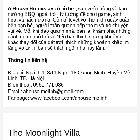
A House Homestay
có hồ bơi, sân vườn rộng và khu
nướng BBQ ngoài trời, lý tưởng để chơi game, sinh
hoạt và nấu nướng. Còn gì tuyệt vời hơn khi quây quần
bên bạn bè, người thân quanh bếp thơm và trò chuyện
vui vẻ. Mỗi khi dạo quanh nhà, bạn lại khám phá những
cảnh quan nhỏ thú vị; Nếu bạn thích những khoảnh
khắc thay đổi của đất trời, thích những khoảnh khắc im
lặng vô tư thì bạn sẽ thích ngôi nhà này lắm.
Thông tin liên hệ
Địa chỉ: Ngách 118/11 Ngõ 118 Quang Minh, Huyện Mê
Linh, TP. Hà Nội
Điện thoại: 0961 771 086
Email: ahouse.melinh@gmail.com
Fanpage: www.facebook.com/ahouse.melinh
The Moonlight Villa