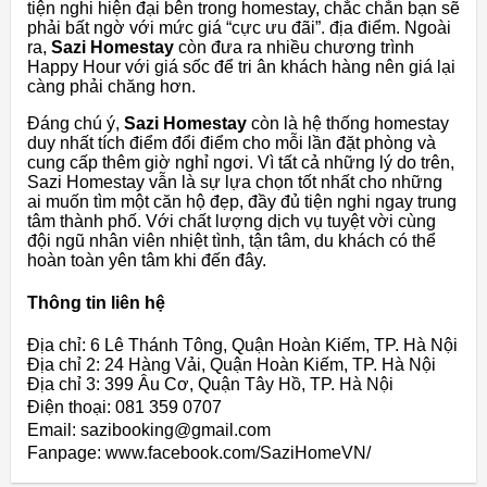
tiện nghi hiện đại bên trong homestay, chắc chắn bạn sẽ
phải bất ngờ với mức giá “cực ưu đãi”. địa điểm. Ngoài
ra,
Sazi Homestay
còn đưa ra nhiều chương trình
Happy Hour với giá sốc để tri ân khách hàng nên giá lại
càng phải chăng hơn.
Đáng chú ý,
Sazi Homestay
còn là hệ thống homestay
duy nhất tích điểm đổi điểm cho mỗi lần đặt phòng và
cung cấp thêm giờ nghỉ ngơi. Vì tất cả những lý do trên,
Sazi Homestay vẫn là sự lựa chọn tốt nhất cho những
ai muốn tìm một căn hộ đẹp, đầy đủ tiện nghi ngay trung
tâm thành phố. Với chất lượng dịch vụ tuyệt vời cùng
đội ngũ nhân viên nhiệt tình, tận tâm, du khách có thể
hoàn toàn yên tâm khi đến đây.
Thông tin liên hệ
Địa chỉ: 6 Lê Thánh Tông, Quận Hoàn Kiếm, TP. Hà Nội
Địa chỉ 2: 24 Hàng Vải, Quận Hoàn Kiếm, TP. Hà Nội
Địa chỉ 3: 399 Âu Cơ, Quận Tây Hồ, TP. Hà Nội
Điện thoại: 081 359 0707
Email: sazibooking@gmail.com
Fanpage: www.facebook.com/SaziHomeVN/