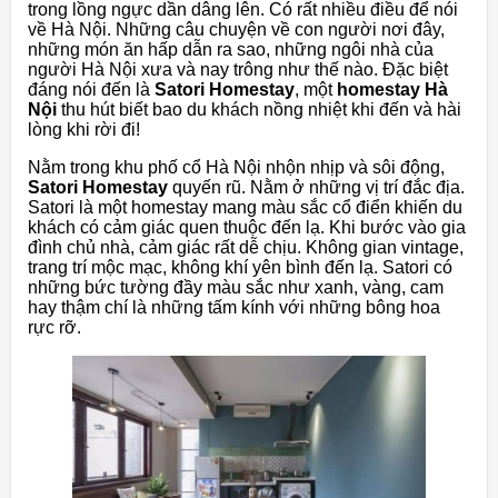
trong lồng ngực dần dâng lên. Có rất nhiều điều để nói
về Hà Nội. Những câu chuyện về con người nơi đây,
những món ăn hấp dẫn ra sao, những ngôi nhà của
người Hà Nội xưa và nay trông như thế nào. Đặc biệt
đáng nói đến là
Satori Homestay
, một
homestay Hà
Nội
thu hút biết bao du khách nồng nhiệt khi đến và hài
lòng khi rời đi!
Nằm trong khu phố cổ Hà Nội nhộn nhịp và sôi động,
Satori Homestay
quyến rũ. Nằm ở những vị trí đắc địa.
Satori là một homestay mang màu sắc cổ điển khiến du
khách có cảm giác quen thuộc đến lạ. Khi bước vào gia
đình chủ nhà, cảm giác rất dễ chịu. Không gian vintage,
trang trí mộc mạc, không khí yên bình đến lạ. Satori có
những bức tường đầy màu sắc như xanh, vàng, cam
hay thậm chí là những tấm kính với những bông hoa
rực rỡ.