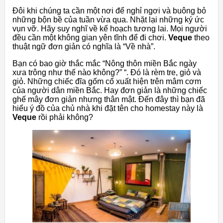
Đôi khi chúng ta cần một nơi để nghỉ ngơi và buông bỏ
những bộn bề của tuần vừa qua. Nhặt lại những ký ức
vụn vỡ. Hãy suy nghĩ về kế hoạch tương lai. Mọi người
đều cần một không gian yên tĩnh để đi chơi.
Veque
theo
thuật ngữ đơn giản có nghĩa là “Về nhà”.
Bạn có bao giờ thắc mắc “Nông thôn miền Bắc ngày
xưa trông như thế nào không?” “. Đó là rèm tre, giỏ và
giỏ. Những chiếc đĩa gốm cổ xuất hiện trên mâm cơm
của người dân miền Bắc. Hay đơn giản là những chiếc
ghế mây đơn giản nhưng thân mật. Đến đây thì bạn đã
hiểu ý đồ của chủ nhà khi đặt tên cho homestay này là
Veque
rồi phải không?