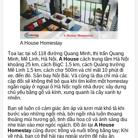
A House Homestay
Tọa lạc tại số 118 đường Quang Minh, thị trấn Quang
Minh, Mê Linh, Hà Nội,
A House
cách trung tâm Hà Nội
khoảng 25 km, cách BigC 1,5 km, cách Quảng trường
Mê Linh 1,5 km, cách chợ 500m và chỉ mất 10 phút đi
xe. đến đó. Sân bay Nội Bài. Và cũng là địa chỉ mà các
cặp đôi sẽ không thể bỏ qua khi tìm kiếm một homestay
ngắn ngày ở ngoại ô Hà Nội: ngôi nhà được xây dựng
chủ yếu bằng gỗ và kính, xung quanh là cây xanh tự
nhiên.
Bạn sẽ luôn có cảm giác ấm áp và tươi mát khó tả khi
bước vào những ngôi nhà, bởi ngôi nhà luôn thoang
thoảng mùi hương gỗ, tinh dầu hoa cỏ và ánh sáng dịu
nhẹ tràn vào mọi ngóc ngách. Đồ ăn tại
A House
Homestay
cũng được trồng và nuôi trồng bằng tay; Khi
về nhà, bạn có thể hái rau ngoài vườn để nấu ăn.