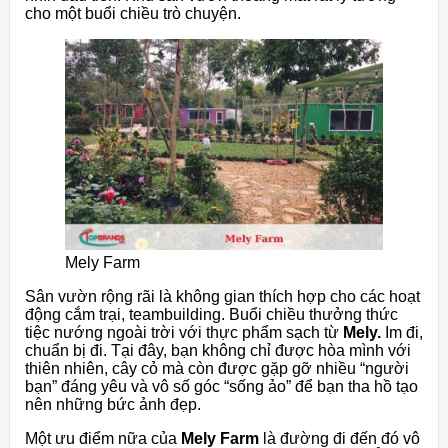
cho một buổi chiều trò chuyện.
Mely Farm
Sân vườn rộng rãi là không gian thích hợp cho các hoạt
động cắm trại, teambuilding. Buổi chiều thưởng thức
tiệc nướng ngoài trời với thực phẩm sạch từ
Mely.
Im đi,
chuẩn bị đi. Tại đây, bạn không chỉ được hòa mình với
thiên nhiên, cây cỏ mà còn được gặp gỡ nhiều “người
bạn” đáng yêu và vô số góc “sống ảo” để bạn tha hồ tạo
nên những bức ảnh đẹp.
Một ưu điểm nữa của
Mely Farm
là đường đi đến đó vô