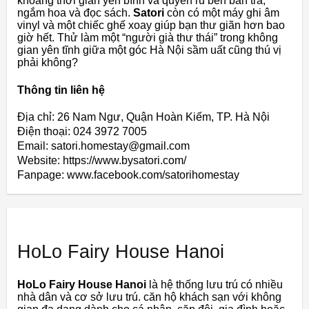
khoảng thời gian yên bình và quyến rũ bên bàn trà,
ngắm hoa và đọc sách.
Satori
còn có một máy ghi âm
vinyl và một chiếc ghế xoay giúp bạn thư giãn hơn bao
giờ hết. Thử làm một “người già thư thái” trong không
gian yên tĩnh giữa một góc Hà Nội sầm uất cũng thú vị
phải không?
Thông tin liên hệ
Địa chỉ: 26 Nam Ngư, Quận Hoàn Kiếm, TP. Hà Nội
Điện thoại: 024 3972 7005
Email: satori.homestay@gmail.com
Website: https://www.bysatori.com/
Fanpage: www.facebook.com/satorihomestay
HoLo Fairy House Hanoi
HoLo Fairy House Hanoi
là hệ thống lưu trú có nhiều
nhà dân và cơ sở lưu trú. căn hộ khách sạn với không