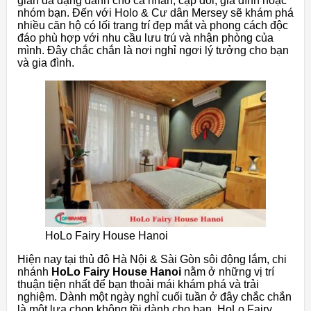
gian đa dạng dành cho cá nhân, cặp đôi, gia đình hoặc
nhóm bạn. Đến với Holo & Cư dân Mersey sẽ khám phá
nhiều căn hộ có lối trang trí đẹp mắt và phong cách độc
đáo phù hợp với nhu cầu lưu trú và nhận phòng của
mình. Đây chắc chắn là nơi nghỉ ngơi lý tưởng cho bạn
và gia đình.
HoLo Fairy House Hanoi
Hiện nay tại thủ đô Hà Nội & Sài Gòn sôi động lắm, chi
nhánh
HoLo Fairy House Hanoi
nằm ở những vị trí
thuận tiện nhất để bạn thoải mái khám phá và trải
nghiệm. Dành một ngày nghỉ cuối tuần ở đây chắc chắn
là một lựa chọn không tồi dành cho bạn. HoLo Fairy