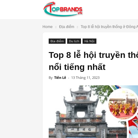
TopBrands.vn
Home
Địa điểm
Top 8 lễ hội truyền thống ở Đông A
Địa điểm
Du lịch
Hà Nội
Top 8 lễ hội truyền t
nổi tiếng nhất
By
Tiến Lê
-
13 Tháng 11, 2023