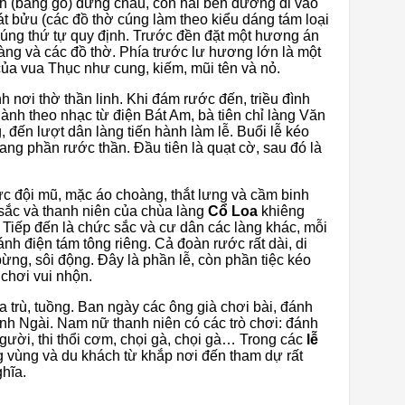
h (bằng gỗ) đứng chầu, còn hai bên đường đi vào
át bửu (các đồ thờ cúng làm theo kiểu dáng tám loại
đúng thứ tự quy định. Trước đền đặt một hương án
vàng và các đồ thờ. Phía trước lư hương lớn là một
ủa vua Thục như cung, kiếm, mũi tên và nỏ.
nh nơi thờ thần linh. Khi đám rước đến, triều đình
hành theo nhạc từ điện Bát Am, bà tiên chỉ làng Văn
, đến lượt dân làng tiến hành làm lễ. Buổi lễ kéo
ang phần rước thần. Đầu tiên là quạt cờ, sau đó là
c đội mũ, mặc áo choàng, thắt lưng và cầm binh
sắc và thanh niên của chùa làng
Cổ Loa
khiêng
a. Tiếp đến là chức sắc và cư dân các làng khác, mỗi
ánh điện tám tông riêng. Cả đoàn rước rất dài, di
bừng, sôi động. Đây là phần lễ, còn phần tiệc kéo
 chơi vui nhộn.
a trù, tuồng. Ban ngày các ông già chơi bài, đánh
ính Ngài. Nam nữ thanh niên có các trò chơi: đánh
người, thi thổi cơm, chọi gà, chọi gà… Trong các
lễ
g vùng và du khách từ khắp nơi đến tham dự rất
ghĩa.