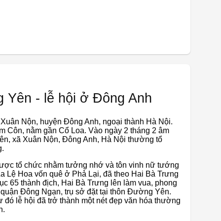
g Yên - lễ hội ở Đông Anh
 Xuân Nộn, huyện Đông Anh, ngoại thành Hà Nội.
 Kim Côn, nằm gần Cổ Loa. Vào ngày 2 tháng 2 âm
ên, xã Xuân Nộn, Đông Anh, Hà Nội thường tổ
g.
ược tổ chức nhằm tưởng nhớ và tôn vinh nữ tướng
 La Lệ Hoa vốn quê ở Phả Lại, đã theo Hai Bà Trưng
ục 65 thành địch, Hai Bà Trưng lên làm vua, phong
 quận Đông Ngạn, trụ sở đặt tại thôn Đường Yên.
từ đó lễ hội đã trở thành một nét đẹp văn hóa thường
n.