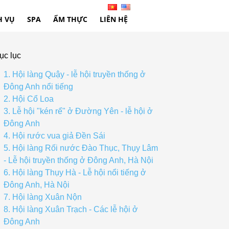
H VỤ
SPA
ẨM THỰC
LIÊN HỆ
ục lục
1. Hội làng Quậy - lễ hội truyền thống ở
Đông Anh nổi tiếng
2. Hội Cổ Loa
3. Lễ hội "kén rể" ở Đường Yên - lễ hội ở
Đông Anh
4. Hội rước vua giả Đền Sái
5. Hội làng Rối nước Đào Thục, Thụy Lâm
- Lễ hội truyền thống ở Đông Anh, Hà Nội
6. Hội làng Thụy Hà - Lễ hội nổi tiếng ở
Đông Anh, Hà Nội
7. Hội làng Xuân Nộn
8. Hội làng Xuân Trạch - Các lễ hội ở
Đông Anh