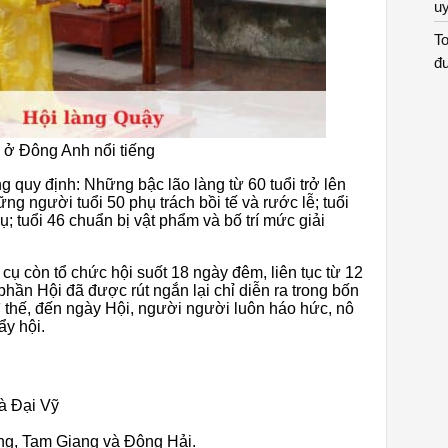
uy
To
đư
g ở Đông Anh nổi tiếng
ng quy định: Những bậc lão làng từ 60 tuổi trở lên
ng người tuổi 50 phụ trách bồi tế và rước lễ; tuổi
; tuổi 46 chuẩn bị vật phẩm và bố trí mức giải
cụ còn tổ chức hội suốt 18 ngày đêm, liên tục từ 12
hần Hội đã được rút ngắn lại chỉ diễn ra trong bốn
 thế, đến ngày Hội, người người luôn háo hức, nô
ẩy hội.
à Đại Vỹ
ng, Tam Giang và Đông Hải.