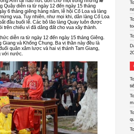
Đông Anh lại háo hức đón chờ một trong những
lễ
To
g Quậy diễn ra từ ngày 12 đến ngày 15 tháng
n
Ngày 6 tháng giêng hàng năm, lễ hội Cổ Loa và làng
ừng vua. Tuy nhiên, như mọi khi, dân làng Cổ Loa
To
 bắt đầu buổi lễ. Các bô lão làng Quay luôn được
to
 trên chiếu vì đã dâng đất cho vua xây thành.
To
thức diễn ra từ ngày 12 đến ngày 15 tháng Giêng.
ng Giang và Khổng Chung. Ba vị thần này đều là
D
đuổi quân xâm lược và hai vị thánh Tam Giang,
2
 với nước.
To
ti
To
m
To
qu
To