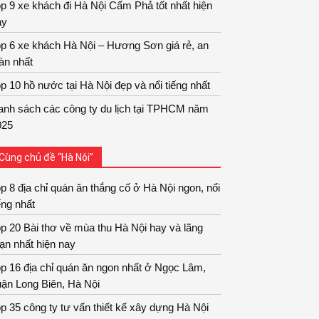
p 9 xe khách đi Hà Nội Cẩm Phả tốt nhất hiện
ay
p 6 xe khách Hà Nội – Hương Sơn giá rẻ, an
àn nhất
p 10 hồ nước tại Hà Nội đẹp và nổi tiếng nhất
anh sách các công ty du lịch tại TPHCM năm
025
Cùng chủ đề “Hà Nội”
p 8 địa chỉ quán ăn thắng cố ở Hà Nội ngon, nổi
ếng nhất
p 20 Bài thơ về mùa thu Hà Nội hay và lãng
ạn nhất hiện nay
p 16 địa chỉ quán ăn ngon nhất ở Ngọc Lâm,
ận Long Biên, Hà Nội
p 35 công ty tư vấn thiết kế xây dựng Hà Nội