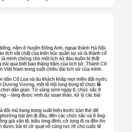
ổi tiếng, nằm ở huyện Đông Anh, ngoại thành Hà Nội.
 tích vật chất của kiến ​​trúc quân sự và là thành cổ
 là minh chứng cho một lịch sử đau buồn bị thất
g trải qua biết bao thăng trầm của lịch sử, Thành Cổ
 Việt Nam trong suốt chiều dài lịch sử của mình.
i dân Cổ Loa và du khách khắp mọi miền đất nước
n Dương Vương, một lễ hội long trọng tổ chức
lễ
rò chơi dân gian. Từ sáng sớm ngày 6, chức sắc 8
ng – làng được vinh dự soạn thảo, xử lý các bài
à đội mũ trang trọng xuất hiện trước bàn thờ để
 phường bát âm đi đầu, đến các chức sắc và 8 ông
êng giá văn tế, kiệu long đình, cờ lọng đi ra đền An
ợc bài trí cờ quạt vô cùng rực rỡ cho cuộc tế