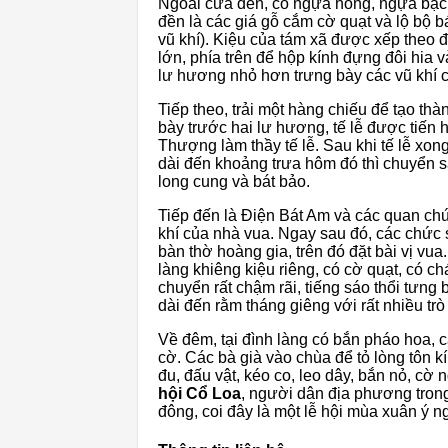
Ngoài cửa đền, có ngựa hồng, ngựa bạc
đền là các giá gỗ cắm cờ quạt và lộ bộ b
vũ khí). Kiệu của tám xã được xếp theo 
lớn, phía trên để hộp kính đựng đôi hia 
lư hương nhỏ hơn trưng bày các vũ khí c
Tiếp theo, trải một hàng chiếu để tạo thà
bày trước hai lư hương, tế lễ được tiến 
Thượng làm thầy tế lễ. Sau khi tế lễ xong
dài đến khoảng trưa hôm đó thì chuyển s
long cung và bát bảo.
Tiếp đến là Điện Bát Am và các quan chứ
khí của nhà vua. Ngay sau đó, các chức 
bàn thờ hoàng gia, trên đó đặt bài vị vu
làng khiêng kiệu riêng, có cờ quạt, có ch
chuyển rất chậm rãi, tiếng sáo thổi tưng 
dài đến rằm tháng giêng với rất nhiều trò
Về đêm, tại đình làng có bắn pháo hoa, c
cờ. Các bà già vào chùa để tỏ lòng tôn k
đu, đấu vật, kéo co, leo dây, bắn nỏ, cờ 
hội Cổ Loa
, người dân địa phương tron
đông, coi đây là một lễ hội mùa xuân ý n