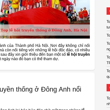
T
t
To
To
ành của Thành phố Hà Nội. Nơi đây không chỉ nổi
n
 mà còn nổi tiếng với những lễ hội độc đáo, có nhiều
ôi sau đây xin giới thiệu đến bạn một số
lễ hội truyền
To
t ngày nào đó bạn có thể tham dự.
T
To
qu
truyền thống ở Đông Anh nổi
To
nh