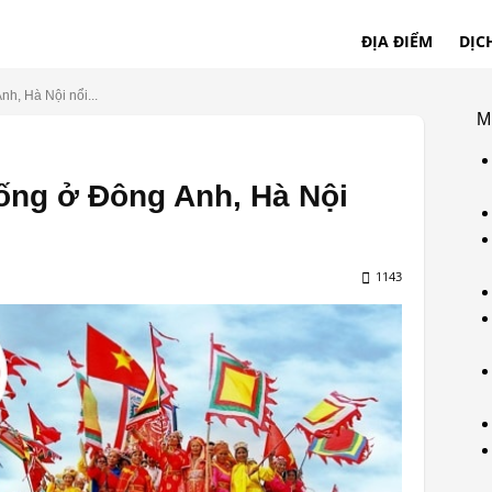
ĐỊA ĐIỂM
DỊC
nh, Hà Nội nổi...
M
hống ở Đông Anh, Hà Nội
1143