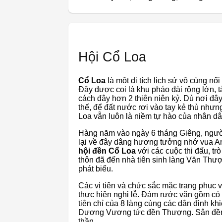
Hội Cổ Loa
Cổ Loa
là một di tích lịch sử vô cùng n
Đây được coi là khu pháo đài rộng lớn, tàn
cách đây hơn 2 thiên niên kỷ. Dù nơi đây
thế, để đất nước rơi vào tay kẻ thù nhưn
Loa vẫn luôn là niềm tự hào của nhân dân
Hàng năm vào ngày 6 tháng Giêng, ngườ
lại về đây dâng hương tưởng nhớ vua A
hội đền Cổ Loa
với các cuộc thi đấu, t
thôn đã đến nhà tiên sinh làng Văn Thượ
phát biểu.
Các vị tiên và chức sắc mặc trang phục v
thực hiện nghi lễ. Đám rước văn gồm có
tiên chỉ của 8 làng cùng các dân đinh khi
Dương Vương tức đền Thượng. Sân đền đư
thần.