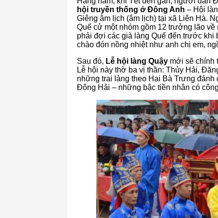
Hàng năm, khi Tết đến gần, người dân 
hội truyền thống ở Đông Anh
– Hội làn
Giêng âm lịch (âm lịch) tại xã Liên Hà. 
Quế cử một nhóm gồm 12 trưởng lão về m
phải đợi các già làng Quế đến trước khi
chào đón nồng nhiệt như anh chị em, ngồi
Sau đó,
Lễ hội làng Quậy
mới sẽ chính 
Lễ hội này thờ ba vị thần: Thủy Hải, Đă
những trai làng theo Hai Bà Trưng đánh 
Đông Hải – những bậc tiền nhân có công