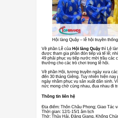
Hội làng Quậy – lễ hội truyền thốn
Về phần Lễ của
Hội làng Quậy
thì Lệ là
được tham gia phần đón tiếp và tế lễ; nhữ
49 phải phục vụ tiếp nước mời trầu các cụ
thưởng cho các trò chơi trong lễ hội.
Về phần Hội, tương truyền ngày xưa các 
đến 30 tháng Giêng. Tuy nhiên hiện nay p
ngày nhằm phục vụ sản xuất dân sinh. Vì
nức mong chờ cùng nhau, đua nhau đi tr
Thông tin liên hệ
Địa điểm: Thôn Châu Phong; Giao Tác v
Thời gian: 12/1-15/1 âm lịch
Thờ: Thủy Hải, Đăng Giang, Khổng Chú