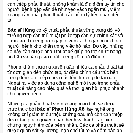
can thiệp phẫu thuật, phòng khám là địa điểm uy tín cho
người bệnh gặp vấn đề như vẹo vách ngăn mũi, viêm
xoang cần phải phẫu thuật, các bệnh lý liên quan đến
tai.
Bác sĩ Hùng
có kỹ thuật phẫu thuật vững vàng đối với
trường hợp cần
thủ thuật phức tạp cần sự chính xác và
tỉ mỉ cao
. Trường hợp gặp bị vẹo cách ngăn mũi khiến
người bệnh khó khăn trong việc hô hấp. Do vậy, những
ca này cần được phẫu thuật để giúp hỗ trợ chức năng
hô hấp và nâng cao chất lượng kết quả điều trị.
Phòng khám thường xuyên gặp nhiều ca phẫu thuật tai
từ đơn giản đến phức tạp, từ điều chỉnh cấu trúc bên
trong đến can thiệp chữa các tổn thương do tai nạn.
Ngoài ra, việc áp dụng công nghệ mới vào trong phẫu
thuật để nâng cao hiệu quả và thời gian hồi phục nhanh
cho người bệnh.
Những ca phẫu thuật viêm xoang mãn tính sẽ được
thực thực bởi
bác sĩ Phan Hùng Xô
, tay nghề ông
không chỉ giảm thiểu triệu chứng đau mà còn can thiệp
được tận gốc nguyên nhân bệnh và tránh các biến
chứng nguy hiểm của bệnh nhân. Các ca phẫu thuật sẽ
được quan sát kỹ lưỡng, hạn chế rủi ro và đảm bảo an