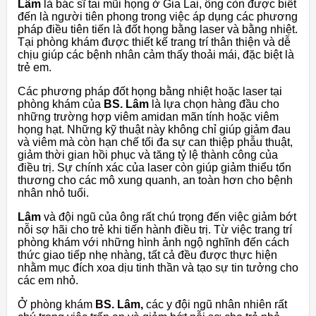
Lâm
là bác sĩ tai mũi họng ở Gia Lai, ông còn được biết
đến là người tiên phong trong việc áp dụng các phương
pháp điều tiên tiến là đốt họng bằng laser và bằng nhiệt.
Tại phòng khám được thiết kế trang trí thân thiện và dễ
chịu giúp các bệnh nhân cảm thấy thoải mái, đặc biệt là
trẻ em.
Các phương pháp đốt họng bằng nhiệt hoặc laser tại
phòng khám của
BS. Lâm
là lựa chọn hàng đầu cho
những trường hợp viêm amidan mãn tính hoặc viêm
họng hạt. Những kỹ thuật này không chỉ giúp giảm đau
và viêm mà còn hạn chế tối đa sự can thiệp phẫu thuật,
giảm thời gian hồi phục và tăng tỷ lệ thành công của
điều trị. Sự chính xác của laser còn giúp giảm thiểu tổn
thương cho các mô xung quanh, an toàn hơn cho bệnh
nhân nhỏ tuổi.
Lâm
và đội ngũ của ông rất chú trọng đến việc giảm bớt
nỗi sợ hãi cho trẻ khi tiến hành điều trị. Từ việc trang trí
phòng khám với những hình ảnh ngộ nghĩnh đến cách
thức giao tiếp nhẹ nhàng, tất cả đều được thực hiện
nhằm mục đích
xoa dịu tinh thần và tạo sự tin tưởng cho
các em nhỏ.
Ở phòng khám
BS. Lâm,
các y đội ngũ nhân nhiên rất