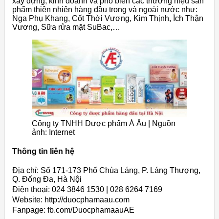
xây dựng, kinh doanh và phổ biến các thương hiệu sản
phẩm thiên nhiên hàng đầu trong và ngoài nước như:
Nga Phụ Khang, Cốt Thời Vương, Kim Thịnh, Ích Thận
Vương, Sữa rửa mặt SuBac,…
Công ty TNHH Dược phẩm Á Âu | Nguồn
ảnh: Internet
Thông tin liên hệ
Địa chỉ: Số 171-173 Phố Chùa Láng, P. Láng Thượng,
Q. Đống Đa, Hà Nội
Điện thoại: 024 3846 1530 | 028 6264 7169
Website: http://duocphamaau.com
Fanpage: fb.com/DuocphamaauAE