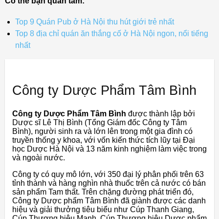
Có thể bạn quan tâm:
Top 9 Quán Pub ở Hà Nội thu hút giới trẻ nhất
Top 8 địa chỉ quán ăn thắng cố ở Hà Nội ngon, nổi tiếng
nhất
Công ty Dược Phẩm Tâm Bình
Công ty Dược Phẩm Tâm Bình
được thành lập bởi
Dược sĩ Lê Thị Bình (Tổng Giám đốc Công ty Tâm
Bình), người sinh ra và lớn lên trong một gia đình có
truyền thống y khoa, với vốn kiến ​​thức tích lũy tại Đại
học Dược Hà Nội và 13 năm kinh nghiệm làm việc trong
và ngoài nước.
Công ty có quy mô lớn, với 350 đại lý phân phối trên 63
tỉnh thành và hàng nghìn nhà thuốc trên cả nước có bán
sản phẩm Tam thất. Trên chặng đường phát triển đó,
Công ty Dược phẩm Tâm Bình đã giành được các danh
hiệu và giải thưởng tiêu biểu như Cúp Thanh Giang,
Cúp Thương hiệu Mạnh, Cúp Thương hiệu Dược phẩm