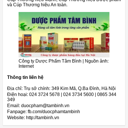
và Cúp Thương hiệu An toàn.
Công ty Dược Phẩm Tâm Bình | Nguồn ảnh:
Internet
Thông tin liên hệ
Địa chỉ: Trụ sở chính: 349 Kim Mã, Q.Ba Đình, Hà Nội
Điện hoại: 024 3724 5678 | 024 3734 5600 | 0865 344
349
Email: duocpham@tambinh.vn
Fanpage: fb.com/duocphamtambinh
Website: http://tambinh.vn