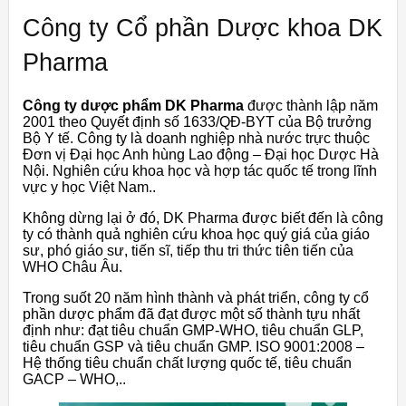
Công ty Cổ phần Dược khoa DK
Pharma
Công ty dược phẩm DK Pharma
được thành lập năm
2001 theo Quyết định số 1633/QĐ-BYT của Bộ trưởng
Bộ Y tế. Công ty là doanh nghiệp nhà nước trực thuộc
Đơn vị Đại học Anh hùng Lao động – Đại học Dược Hà
Nội. Nghiên cứu khoa học và hợp tác quốc tế trong lĩnh
vực y học Việt Nam..
Không dừng lại ở đó, DK Pharma được biết đến là công
ty có thành quả nghiên cứu khoa học quý giá của giáo
sư, phó giáo sư, tiến sĩ, tiếp thu tri thức tiên tiến của
WHO Châu Âu.
Trong suốt 20 năm hình thành và phát triển, công ty cổ
phần dược phẩm đã đạt được một số thành tựu nhất
định như: đạt tiêu chuẩn GMP-WHO, tiêu chuẩn GLP,
tiêu chuẩn GSP và tiêu chuẩn GMP. ISO 9001:2008 –
Hệ thống tiêu chuẩn chất lượng quốc tế, tiêu chuẩn
GACP – WHO,..