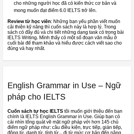
cho những người học đã có kiến thức cơ bản và
mong muốn đạt điểm 6.0 IELTS trở lên.
Review từ học viên
: Những bạn yếu phần viết muốn
cải thiện kỹ năng thì cuốn sách này là hợp lý. Trong
sách có đầy đủ và chi tiết những dạng task có trong bài
IELTS Writing. Mình thấy có một số đoạn văn mẫu ở
cuối bài để tham khảo và hiểu được cách viết sao cho
đúng và hay nhất.
English Grammar in Use – Ngữ
pháp cho IELTS
Cuốn sách tự học IELTS
tôi muốn giới thiệu đến bạn
chính là IELTS English Grammar in Use. Giúp bạn có
cái nhìn tổng quát về mặt ngữ pháp với hơn 145 chủ
điểm ngữ pháp như: câu điều kiện, trực tiếp, gián tiếp,
động từ, danh từ, tính từ,.. đi từ mức cơ bản đến nâng