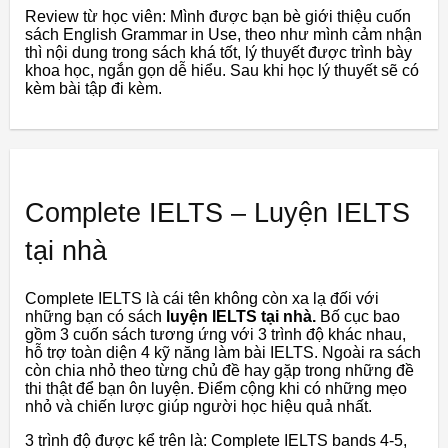
Review từ học viên: Mình được bạn bè giới thiệu cuốn
sách English Grammar in Use, theo như mình cảm nhận
thì nội dung trong sách khá tốt, lý thuyết được trình bày
khoa học, ngắn gọn dễ hiểu. Sau khi học lý thuyết sẽ có
kèm bài tập đi kèm.
Complete IELTS – Luyện IELTS
tại nhà
Complete IELTS là cái tên không còn xa lạ đối với
những bạn có sách
luyện IELTS tại nhà.
Bố cục bao
gồm 3 cuốn sách tương ứng với 3 trình độ khác nhau,
hỗ trợ toàn diện 4 kỹ năng làm bài IELTS. Ngoài ra sách
còn chia nhỏ theo từng chủ đề hay gặp trong những đề
thi thật để bạn ôn luyện. Điểm cộng khi có những mẹo
nhỏ và chiến lược giúp người học hiệu quả nhất.
3 trình độ được kể trên là: Complete IELTS bands 4-5,