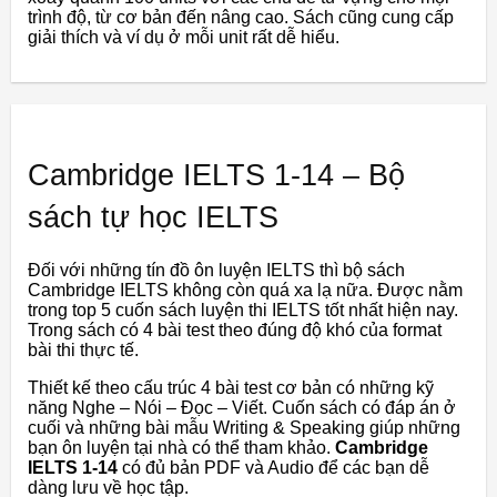
trình độ, từ cơ bản đến nâng cao. Sách cũng cung cấp
giải thích và ví dụ ở mỗi unit rất dễ hiểu.
Cambridge IELTS 1-14 – Bộ
sách tự học IELTS
Đối với những tín đồ ôn luyện IELTS thì bộ sách
Cambridge IELTS không còn quá xa lạ nữa. Được nằm
trong top 5 cuốn sách luyện thi IELTS tốt nhất hiện nay.
Trong sách có 4 bài test theo đúng độ khó của format
bài thi thực tế.
Thiết kế theo cấu trúc 4 bài test cơ bản có những kỹ
năng Nghe – Nói – Đọc – Viết. Cuốn sách có đáp án ở
cuối và những bài mẫu Writing & Speaking giúp những
bạn ôn luyện tại nhà có thể tham khảo.
Cambridge
IELTS 1-14
có đủ bản PDF và Audio để các bạn dễ
dàng lưu về học tập.