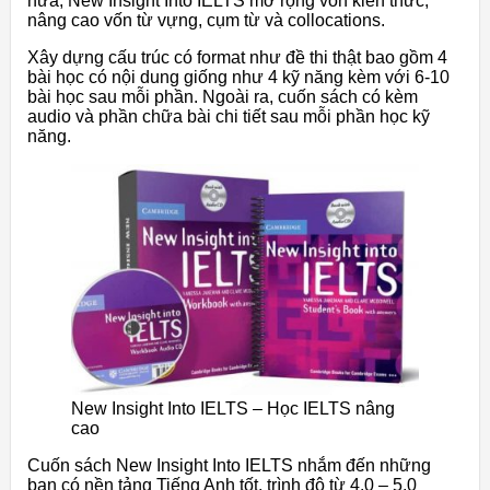
nữa, New Insight Into IELTS mở rộng vốn kiến thức,
nâng cao vốn từ vựng, cụm từ và collocations.
Xây dựng cấu trúc có format như đề thi thật bao gồm 4
bài học có nội dung giống như 4 kỹ năng kèm với 6-10
bài học sau mỗi phần. Ngoài ra, cuốn sách có kèm
audio và phần chữa bài chi tiết sau mỗi phần học kỹ
năng.
New Insight Into IELTS – Học IELTS nâng
cao
Cuốn sách New Insight Into IELTS nhắm đến những
bạn có nền tảng Tiếng Anh tốt, trình độ từ 4.0 – 5.0