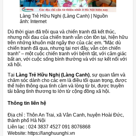
Làng Trẻ Hữu Nghị (Làng Canh) | Nguồn
ảnh: Internet
Dù thời gian đã trôi qua và chiến tranh đã kết thúc,
nhưng nỗi đau của chiến tranh vẫn còn tồn tại, hiện hữu
trên những khuôn mặt ngây thơ của các em. “Mặc dù
chiến tranh đã qua, nhưng tại nơi đây, vẫn còn chiến
tranh” – một cuộc chiến tranh với bệnh tật, với cảm giác
bất an, với cuộc sống bình thường và với sự kết nối với
xã hội.
Tại
Làng Trẻ Hữu Nghị (Làng Canh)
, sự quan tâm và
chăm sóc dành cho các em là điều tối quan trọng, được
thể hiện thông qua tình cảm và lòng từ bi, được truyền
tải bằng tình thương to lớn từ cộng đồng xã hội.
Thông tin liên hệ
Địa chỉ : Thôn An Trai, xã Vân Canh, huyện Hoài Đức,
thành phố Hà Nội
Liên lạc : 024 3837 4527 091 8076868
Website: https://langhuunghi.vn