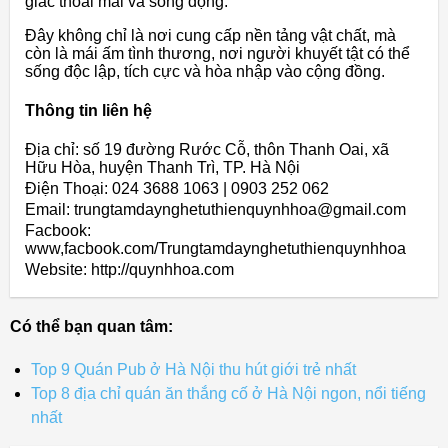
giác thoải mái và sống động.
Đây không chỉ là nơi cung cấp nền tảng vật chất, mà
còn là mái ấm tình thương, nơi người khuyết tật có thể
sống độc lập, tích cực và hòa nhập vào cộng đồng.
Thông tin liên hệ
Địa chỉ: số 19 đường Rước Cỗ, thôn Thanh Oai, xã
Hữu Hòa, huyện Thanh Trì, TP. Hà Nội
Điện Thoại: 024 3688 1063 | 0903 252 062
Email: trungtamdaynghetuthienquynhhoa@gmail.com
Facbook:
www,facbook.com/Trungtamdaynghetuthienquynhhoa
Website: http://quynhhoa.com
Có thể bạn quan tâm:
Top 9 Quán Pub ở Hà Nội thu hút giới trẻ nhất
Top 8 địa chỉ quán ăn thắng cố ở Hà Nội ngon, nổi tiếng
nhất