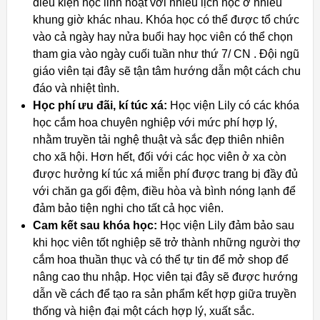
điều kiện học linh hoạt với nhiều lịch học ở nhiều
khung giờ khác nhau. Khóa học có thể được tổ chức
vào cả ngày hay nửa buổi hay học viên có thể chọn
tham gia vào ngày cuối tuần như thứ 7/ CN . Đội ngũ
giáo viên tại đây sẽ tận tâm hướng dẫn một cách chu
đáo và nhiệt tình.
Học phí ưu đãi, kí túc xá:
Học viện Lily có các khóa
học cắm hoa chuyên nghiệp với mức phí hợp lý,
nhằm truyền tải nghệ thuật và sắc đẹp thiên nhiên
cho xã hội. Hơn hết, đối với các học viên ở xa còn
được hưởng kí túc xá miễn phí được trang bị đầy đủ
với chăn ga gối đệm, điều hòa và bình nóng lạnh để
đảm bảo tiện nghi cho tất cả học viên.
Cam kết sau khóa học:
Học viện Lily đảm bảo sau
khi học viên tốt nghiệp sẽ trở thành những người thợ
cắm hoa thuần thục và có thể tự tin để mở shop để
nâng cao thu nhập. Học viên tại đây sẽ được hướng
dẫn về cách để tạo ra sản phẩm kết hợp giữa truyền
thống và hiện đại một cách hợp lý, xuất sắc.