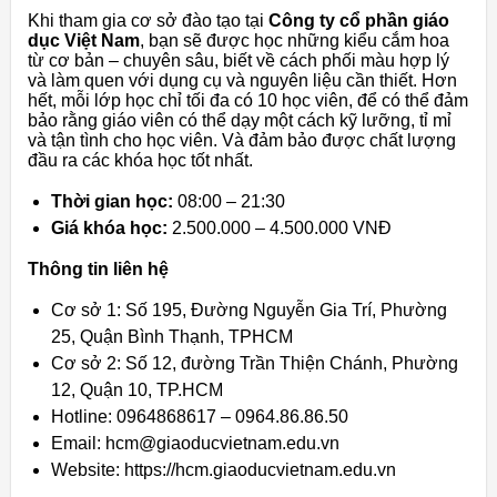
Khi tham gia cơ sở đào tạo tại
Công ty cổ phần giáo
dục Việt Nam
, bạn sẽ được học những kiểu cắm hoa
từ cơ bản – chuyên sâu, biết về cách phối màu hợp lý
và làm quen với dụng cụ và nguyên liệu cần thiết. Hơn
hết, mỗi lớp học chỉ tối đa có 10 học viên, để có thể đảm
bảo rằng giáo viên có thể dạy một cách kỹ lưỡng, tỉ mỉ
và tận tình cho học viên. Và đảm bảo được chất lượng
đầu ra các khóa học tốt nhất.
Thời gian học:
08:00 – 21:30
Giá khóa học:
2.500.000 – 4.500.000 VNĐ
Thông tin liên hệ
Cơ sở 1: Số 195, Đường Nguyễn Gia Trí, Phường
25, Quận Bình Thạnh, TPHCM
Cơ sở 2: Số 12, đường Trần Thiện Chánh, Phường
12, Quận 10, TP.HCM
Hotline: 0964868617 – 0964.86.86.50
Email: hcm@giaoducvietnam.edu.vn
Website: https://hcm.giaoducvietnam.edu.vn