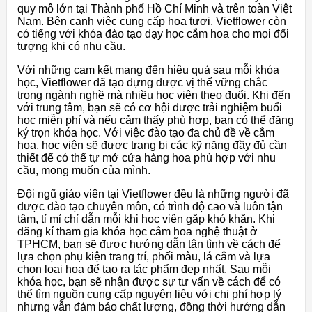
quy mô lớn tại Thành phố Hồ Chí Minh và trên toàn Việt
Nam. Bên cạnh việc cung cấp hoa tươi, Vietflower còn
có tiếng với khóa đào tạo dạy học cắm hoa cho mọi đối
tượng khi có nhu cầu.
Với những cam kết mang đến hiệu quả sau mỗi khóa
học, Vietflower đã tạo dựng được vị thế vững chắc
trong ngành nghề mà nhiều học viên theo đuổi. Khi đến
với trung tâm, bạn sẽ có cơ hội được trải nghiệm buổi
học miễn phí và nếu cảm thấy phù hợp, bạn có thể đăng
ký trọn khóa học. Với việc đào tạo đa chủ đề về cắm
hoa, học viên sẽ được trang bị các kỹ năng đầy đủ cần
thiết để có thể tự mở cửa hàng hoa phù hợp với nhu
cầu, mong muốn của mình.
Đội ngũ giáo viên tại Vietflower đều là những người đã
được đào tạo chuyên môn, có trình độ cao và luôn tận
tâm, tỉ mỉ chỉ dẫn mỗi khi học viên gặp khó khăn. Khi
đăng kí tham gia khóa học cắm hoa nghệ thuật ở
TPHCM, bạn sẽ được hướng dẫn tận tình về cách để
lựa chọn phụ kiện trang trí, phối màu, lá cắm và lựa
chọn loại hoa để tạo ra tác phẩm đẹp nhất. Sau mỗi
khóa học, bạn sẽ nhận được sự tư vấn về cách để có
thể tìm nguồn cung cấp nguyên liệu với chi phí hợp lý
nhưng vẫn đảm bảo chất lượng, đồng thời hướng dẫn