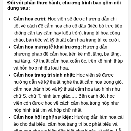
Đối với phần thực hành, chương trình bao gồm nội
dung sau:
Cắm hoa cưới:
Học viên sẽ được hướng dẫn chi
tiết về cách để cắm hoa cho cô dâu (kiểu bó trực tiếp
không cần tay cầm hay kiểu tròn), trang trí hoa cổng
chào, bàn tiệc và kỹ thuật cắm hoa trang trí xe cưới.
Cắm hoa mừng lễ khai trương:
Hướng dẫn
phương pháp để cắm hoa trên kệ một tầng, ba tầng,
hai tầng. Kỹ thuật cắm hoa xoắn ốc, trên kệ hình tháp
và hỗn hợp nhiều loại hoa.
Cắm hoa trang trí sinh nhật:
Học viên sẽ được
hướng dẫn về kỹ thuật nghệ thuật cắm hoa trong giỏ,
cắm hoa thành bó và kỹ thuật cắm hoa tạo hình như
chữ S, chữ T, hình tam giác,…. Bên cạnh đó, học
viên còn được học về cách cắm hoa trong hộp như
hộp hình trái tim và hộp chữ nhật.
Cắm hoa hội nghị/ sự kiện:
Hướng dẫn làm hoa cài
áo cho đại biểu, cắm hoa trang trí bục phát biểu và