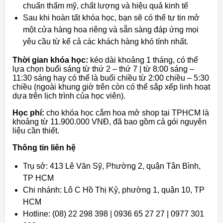
chuẩn thẩm mỹ, chất lượng và hiệu quả kinh tế
Sau khi hoàn tất khóa học, bạn sẽ có thể tự tin mở
một cửa hàng hoa riêng và sẵn sàng đáp ứng mọi
yêu cầu từ kể cả các khách hàng khó tính nhất.
Thời gian khóa học:
kéo dài khoảng 1 tháng, có thể
lựa chọn buổi sáng từ thứ 2 – thứ 7 | từ 8:00 sáng –
11:30 sáng hay có thể là buổi chiều từ 2:00 chiều – 5:30
chiều (ngoài khung giờ trên còn có thể sắp xếp linh hoạt
dựa trên lịch trình của học viên).
Học phí:
cho khóa học cắm hoa mở shop tại TPHCM là
khoảng từ 11.900.000 VNĐ, đã bao gồm cả gói nguyên
liệu cần thiết.
Thông tin liên hệ
Trụ sở: 413 Lê Văn Sỹ, Phường 2, quận Tân Bình,
TP HCM
Chi nhánh: Lô C Hồ Thị Kỷ, phường 1, quận 10, TP
HCM
Hotline: (08) 22 298 398 | 0936 65 27 27 | 0977 301