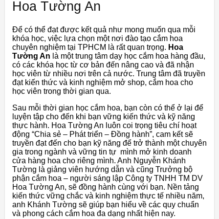
Hoa Tường An
Để có thể đạt được kết quả như mong muốn qua mỗi
khóa học, việc lựa chọn một nơi đào tạo cắm hoa
chuyên nghiệm tại TPHCM là rất quan trọng.
Hoa
Tường An
là một trung tâm dạy học cắm hoa hàng đầu,
có các khóa học từ cơ bản đến nâng cao và đã nhận
học viên từ nhiều nơi trên cả nước. Trung tâm đã truyền
đạt kiến thức và kinh nghiệm mở shop, cắm hoa cho
học viên trong thời gian qua.
Sau mỗi thời gian học cắm hoa, bạn còn có thể ở lại để
luyện tập cho đến khi bạn vững kiến thức và kỹ năng
thực hành. Hoa Tường An luôn coi trọng tiêu chí hoạt
động “Chia sẻ – Phát triển – Đồng hành”, cam kết sẽ
truyền đạt đến cho bạn kỹ năng để trở thành một chuyên
gia trong ngành và vững tin tự mình mở kinh doanh
cửa hàng hoa cho riêng mình. Anh Nguyễn Khánh
Tường là giảng viên hướng dẫn và cũng Trưởng bộ
phận cắm hoa – người sáng lập Công ty TNHH TM DV
Hoa Tường An, sẽ đồng hành cùng với bạn. Nền tảng
kiến thức vững chắc và kinh nghiệm thực tế nhiều năm,
anh Khánh Tường sẽ giúp bạn hiểu về các quy chuẩn
và phong cách cắm hoa đa dạng nhất hiện nay.