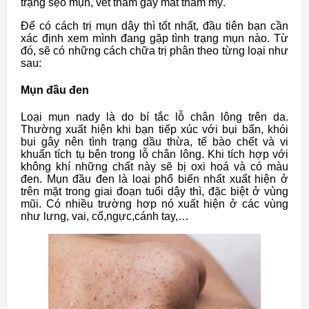
trạng sẹo mụn, vết thấm gây mất thẩm mỹ.
Để có cách trị mụn dậy thì tốt nhất, đầu tiên bạn cần
xác định xem mình đang gặp tình trạng mụn nào. Từ
đó, sẽ có những cách chữa trị phân theo từng loại như
sau:
Mụn đầu đen
Loại mụn nady là do bí tắc lỗ chân lông trên da.
Thường xuất hiện khi bạn tiếp xúc với bụi bẩn, khói
bụi gây nên tình trạng dầu thừa, tế bào chết và vi
khuẩn tích tụ bên trong lỗ chân lông. Khi tích hợp với
không khí những chất này sẽ bị oxi hoá và có màu
đen. Mụn đầu đen là loại phổ biến nhất xuất hiện ở
trên mặt trong giai đoạn tuổi dậy thì, đặc biệt ở vùng
mũi. Có nhiều trường hơp nó xuất hiện ở các vùng
như lưng, vai, cổ,ngực,cánh tay,…