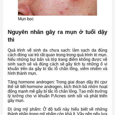
Mụn bọc
Nguyên nhân gây ra mụn ở tuổi dậy
thì
Quá trình vệ sinh da chưa sạch: làm sạch da đúng
cách đóng vai trò rất quan trọng trong quá trình trị mụn.
Nếu những bụi bẩn và lớp trang điểm không được vệ
sinh sạch sẽ và đúng cách sẽ gây tích tụ những ổ vi
khuẩn trên da gây bí tắc lỗ chân lông, viêm nhiễm và
hình thành mụn.
Tăng hormone androgen: Trong giai đoạn dậy thì cpư
thể sẽ tiết hormone androgen, kích thích bã nhờn hoạt
động mạnh mẽ gây bí tắc lỗ chân lông. Tạo môi trường
lý tưởng cho vi khuẩn P.Acnes sinh sôi và phát triển
gây mụn.
Dị ứng mỹ phẩm: Ở độ tuổi này hiểu biết về những
thành phần trong mỹ phẩm còn khá ít. Vậy nên nếu lựa