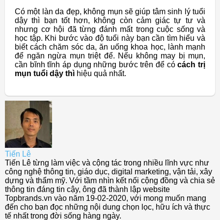
Có một làn da đẹp, không mụn sẽ giúp tâm sinh lý tuổi
dậy thì bạn tốt hơn, không còn cảm giác tự tư và
nhưng cơ hội đã từng đánh mất trong cuộc sống và
học tập. Khi bước vào độ tuổi này bạn cần tìm hiểu và
biết cách chăm sóc da, ăn uống khoa học, lành mạnh
để ngăn ngừa mụn triệt để. Nếu không may bị mụn,
cần bĩnh tĩnh áp dụng những bước trên để có
cách trị
mụn tuổi dậy thì
hiệu quả nhất.
Tiến Lê
Tiến Lê từng làm việc và cộng tác trong nhiều lĩnh vực như
công nghệ thông tin, giáo dục, digital marketing, vận tải, xây
dựng và thẩm mỹ. Với tầm nhìn kết nối cộng đồng và chia sẻ
thông tin đáng tin cậy, ông đã thành lập website
Topbrands.vn vào năm 19-02-2020, với mong muốn mang
đến cho bạn đọc những nội dung chọn lọc, hữu ích và thực
tế nhất trong đời sống hàng ngày.