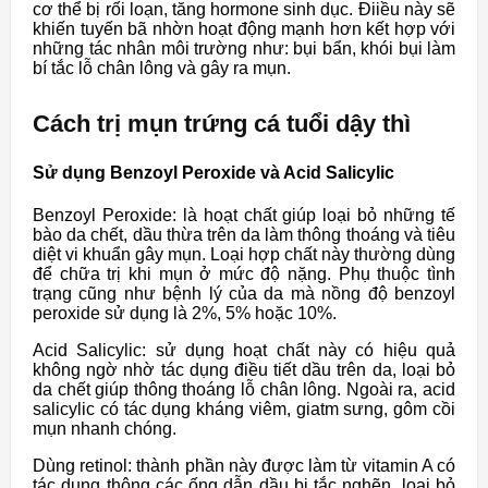
cơ thể bị rối loạn, tăng hormone sinh dục. Điiều này sẽ
khiến tuyến bã nhờn hoạt động mạnh hơn kết hợp với
những tác nhân môi trường như: bụi bẩn, khói bụi làm
bí tắc lỗ chân lông và gây ra mụn.
Cách trị mụn trứng cá tuổi dậy thì
Sử dụng Benzoyl Peroxide và Acid Salicylic
Benzoyl Peroxide: là hoạt chất giúp loại bỏ những tế
bào da chết, dầu thừa trên da làm thông thoáng và tiêu
diệt vi khuẩn gây mụn. Loại hợp chất này thường dùng
để chữa trị khi mụn ở mức độ nặng. Phụ thuộc tình
trạng cũng như bệnh lý của da mà nồng độ benzoyl
peroxide sử dụng là 2%, 5% hoặc 10%.
Acid Salicylic: sử dụng hoạt chất này có hiệu quả
không ngờ nhờ tác dụng điều tiết dầu trên da, loại bỏ
da chết giúp thông thoáng lỗ chân lông. Ngoài ra, acid
salicylic có tác dụng kháng viêm, giatm sưng, gôm cồi
mụn nhanh chóng.
Dùng retinol: thành phần này được làm từ vitamin A có
tác dụng thông các ống dẫn dầu bị tắc nghẽn, loại bỏ