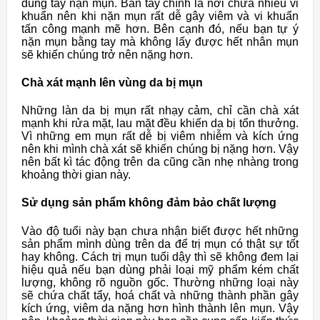
dùng tay nặn mụn. Bàn tay chính là nơi chứa nhiều vi
khuẩn nên khi nặn mụn rất dễ gây viêm và vi khuẩn
tấn công mạnh mẽ hơn. Bên cạnh đó, nếu bạn tự ý
nặn mụn bằng tay mà không lấy được hết nhân mụn
sẽ khiến chúng trở nên nặng hơn.
Chà xát mạnh lên vùng da bị mụn
Những làn da bị mụn rất nhạy cảm, chỉ cần chà xát
mạnh khi rửa mặt, lau mặt đều khiến da bị tổn thưởng.
Vì những em mụn rất dễ bị viêm nhiễm và kích ứng
nên khi mình chà xát sẽ khiến chúng bị nặng hơn. Vậy
nên bất kì tác động trên da cũng cần nhẹ nhàng trong
khoảng thời gian này.
Sử dụng sản phẩm không đảm bảo chất lượng
Vào độ tuổi này bạn chưa nhận biết được hết những
sản phẩm mình dùng trên da để trị mụn có thật sự tốt
hay không. Cách trị mụn tuổi dậy thì sẽ không đem lại
hiệu quả nếu bạn dùng phải loại mỹ phẩm kém chất
lượng, không rõ nguồn gốc. Thường những loại này
sẽ chứa chất tẩy, hoá chất và những thành phần gây
kích ứng, viêm da nặng hơn hình thành lên mụn. Vậy