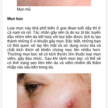
Mụn mủ
Mụn bọc
Loại mụn này khá phổ biến ở giai đoạn tuổi dậy thì ở
cả nam và nữ. Tác nhân gây nên là do sự bí tác tuyến
dầu nhờn trên da kết hợp với bụi bẩn được tích tụ tạo
thành những ổ vi khuẩn gây mụn. Đặc biệt, những bạn
có thói quen sờ tay lên mặt và sử dụng rượu bia và
chất kích thích sẽ khiến chúng mọc lên nhiều hơn.
Thường mụn bọc sẽ có kích thước lớn thuộc loại mụn
viêm, gây đau nhức. Sau khi lành mụn bọc có thể sẽ
có tình trạng sẹo lõm trên da và viêm nhiễm đã thâm
nhập vào sâu bên trong da.