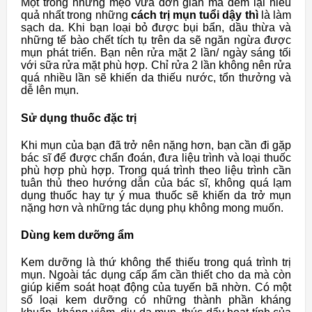
Một trong những mẹo vừa đơn giản mà đem lại hiểu
quả nhất trong những
cách trị mụn tuổi dậy thì
là làm
sạch da. Khi bạn loại bỏ được bụi bẩn, dầu thừa và
những tế bào chết tích tụ trên da sẽ ngăn ngừa được
mụn phát triển. Bạn nên rửa mặt 2 lần/ ngày sáng tối
với sữa rửa mặt phù hợp. Chỉ rửa 2 lần không nên rửa
quá nhiều lần sẽ khiến da thiếu nước, tổn thưởng và
dễ lên mụn.
Sử dụng thuốc đặc trị
Khi mụn của bạn đã trở nên nặng hơn, bạn cần đi gặp
bác sĩ để được chẩn đoán, đưa liệu trình và loại thuốc
phù hợp phù hợp. Trong quá trình theo liệu trình cần
tuân thủ theo hướng dẫn của bác sĩ, không quá lạm
dụng thuốc hay tự ý mua thuốc sẽ khiến da trở mụn
nặng hơn và những tác dụng phụ không mong muốn.
Dùng kem dưỡng ẩm
Kem dưỡng là thứ không thể thiếu trong quá trình trị
mụn. Ngoài tác dụng cấp ẩm cần thiết cho da mà còn
giúp kiểm soát hoạt động của tuyến bã nhờn. Có một
số loại kem dưỡng có những thành phần kháng