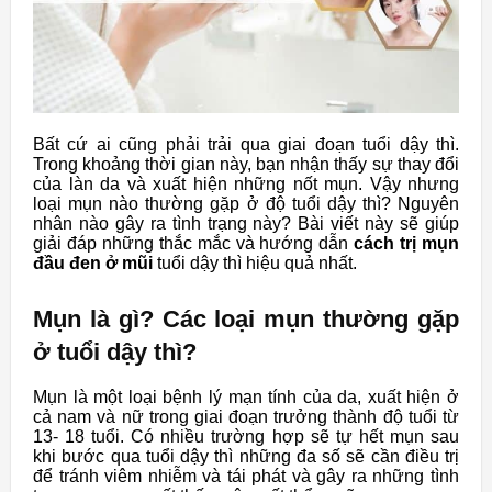
Bất cứ ai cũng phải trải qua giai đoạn tuổi dậy thì.
Trong khoảng thời gian này, bạn nhận thấy sự thay đổi
của làn da và xuất hiện những nốt mụn. Vậy nhưng
loại mụn nào thường gặp ở độ tuổi dậy thì? Nguyên
nhân nào gây ra tình trạng này? Bài viết này sẽ giúp
giải đáp những thắc mắc và hướng dẫn
cách trị mụn
đầu đen ở mũi
tuổi dậy thì hiệu quả nhất.
Mụn là gì? Các loại mụn thường gặp
ở tuổi dậy thì?
Mụn là một loại bệnh lý mạn tính của da, xuất hiện ở
cả nam và nữ trong giai đoạn trưởng thành độ tuổi từ
13- 18 tuổi. Có nhiều trường hợp sẽ tự hết mụn sau
khi bước qua tuổi dậy thì những đa số sẽ cần điều trị
để tránh viêm nhiễm và tái phát và gây ra những tình