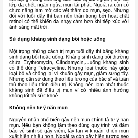
lớp da chết, ngăn ngừa mụn tái phát. Ngoià ra còn có
chức năng làm mờ các vết thâm do mụn, sẹo. Nhưng
đối với tuổi dậy thì bạn nên thận trọng bởi hoạt chất
retinol có thể khiến da nhạy cảm hơn khi tiếp xúc với
ánh sáng mặt trời.
Sử dụng kháng sinh dạng bôi hoặc uống
Một trọng những cách trị mụn tuổi dậy thì bằng kháng
sinh dạng bôi hoặc uống. Kháng sinh dạng bôi thường
chứa Erythromycin, Clindamycin,…uống kháng sinh
có thể dùng Tetracycline. Nhưng loại thuốc này giúp
loại bỏ và chống lại vi khuẩn gây mụn, giảm sưng tấy.
Nhưng cần sử dụng theo liều lượng của bác sĩ và tuân
thủ theo liệu trình điều trị. Không nên lạm phát thuốc
kháng sinh để điều trị mụn vì có nhiều ảnh hưởng
không tốt tới sức khoẻ.
Không nên tự ý nặn mụn
Nguyên nhân phổ biến gây nên mụn chính là tự ý nặn
mụn. Nếu bạn không làm theo đúng quy trình và đảm
bảo vệ sinh sẽ gây viêm, lây lan vi khuẩn khiến mụn
xuất hiện nhiều hơn. Ngoài ra còn gây hiện tượng sẹo