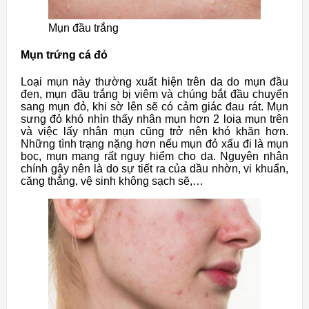
Mụn đầu trắng
Mụn trứng cá đỏ
Loại mụn này thường xuất hiện trên da do mụn đầu
đen, mụn đầu trắng bị viêm và chúng bắt đầu chuyển
sang mụn đỏ, khi sờ lên sẽ có cảm giác đau rát. Mụn
sưng đỏ khó nhìn thấy nhân mụn hơn 2 loiạ mụn trên
và việc lấy nhân mụn cũng trở nên khó khăn hơn.
Những tình trạng nặng hơn nếu mụn đỏ xấu đi là mụn
bọc, mụn mang rất nguy hiểm cho da. Nguyên nhân
chính gây nên là do sự tiết ra của dầu nhờn, vi khuẩn,
căng thẳng, vệ sinh không sạch sẽ,…