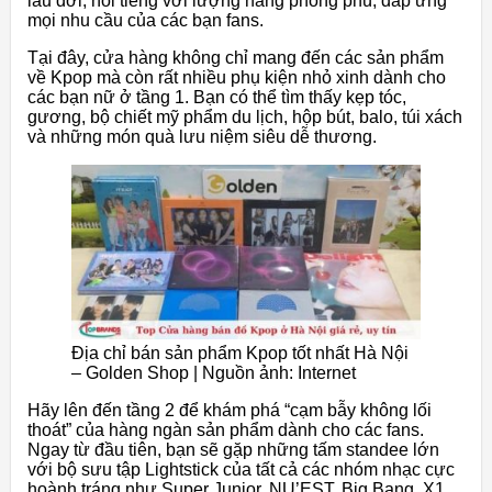
lâu đời, nổi tiếng với lượng hàng phong phú, đáp ứng
mọi nhu cầu của các bạn fans.
Tại đây, cửa hàng không chỉ mang đến các sản phẩm
về Kpop mà còn rất nhiều phụ kiện nhỏ xinh dành cho
các bạn nữ ở tầng 1. Bạn có thể tìm thấy kẹp tóc,
gương, bộ chiết mỹ phẩm du lịch, hộp bút, balo, túi xách
và những món quà lưu niệm siêu dễ thương.
Địa chỉ bán sản phẩm Kpop tốt nhất Hà Nội
– Golden Shop | Nguồn ảnh: Internet
Hãy lên đến tầng 2 để khám phá “cạm bẫy không lối
thoát” của hàng ngàn sản phẩm dành cho các fans.
Ngay từ đầu tiên, bạn sẽ gặp những tấm standee lớn
với bộ sưu tập Lightstick của tất cả các nhóm nhạc cực
hoành tráng như Super Junior, NU’EST, Big Bang, X1,