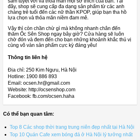
sắm tuyệt vời và thỏa mãn mọi sở thích của bạn. Tại
đây, shop sẽ cung cấp đa dạng sản phẩm từ các anh
chàng trẻ tuổi đến các nữ thần KPOP, giúp bạn tha hồ
lựa chọn và thỏa mãn niềm đam mê.
Vậy thì còn chần chừ gì mà không nhanh chân đến
thăm Ốc Sên Shop ngay bây giờ? Cửa hàng sẽ luôn
chờ đón và đem đến cho bạn những khoảnh khắc thú vị
cùng vô vàn sản phẩm cực kỳ đáng yêu!
Thông tin liên hệ
Địa chỉ: 250 Kim Ngưu, Hà Nội
Hotline: 1900 886 893
Email: ocsen.hr@gmail.com
Website: http://ocsenshop.com
Facebook: fb.com/ocsen.haha
Có thể bạn quan tâm:
Top 8 Các shop thời trang trung niên đẹp nhất tại Hà Nội
Top 10 Quán Cafe xem bóng đá ở Hà Nội lý tưởng nhất