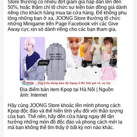
Store thường có nhiều đợt giảm giá hấp dẫn lên đến
50%, hoặc thậm chí tổ chức sự kiện bán đồng giá dành
riêng cho khách hàng mua tại cửa hàng. Để không phụ
lòng những bạn ở xa, JOONG Store thường tổ chức
những Minigame trên Page Facebook với các Give
Away cực xịn sò dành riêng cho các bạn tham gia.
Địa điểm bán item Kpop tại Hà Nội | Nguồn
ảnh: Internet
Hãy cùng JOONG Store khoác lên mình phong cách
Kpop độc đáo và thể hiện tình yêu đối với thần tượng
của bạn. Thế nên, hãy đến cửa hàng ngay để tận
hưởng những món đồ độc đáo và phong cách mới lạ
mà bạn không thể tìm thấy ở bất kỳ nơi nào khác.