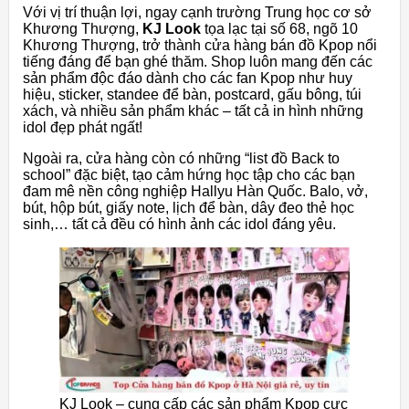
Với vị trí thuận lợi, ngay cạnh trường Trung học cơ sở
Khương Thượng,
KJ Look
tọa lạc tại số 68, ngõ 10
Khương Thượng, trở thành cửa hàng bán đồ Kpop nổi
tiếng đáng để bạn ghé thăm. Shop luôn mang đến các
sản phẩm độc đáo dành cho các fan Kpop như huy
hiệu, sticker, standee để bàn, postcard, gấu bông, túi
xách, và nhiều sản phẩm khác – tất cả in hình những
idol đẹp phát ngất!
Ngoài ra, cửa hàng còn có những “list đồ Back to
school” đặc biệt, tạo cảm hứng học tập cho các bạn
đam mê nền công nghiệp Hallyu Hàn Quốc. Balo, vở,
bút, hộp bút, giấy note, lịch để bàn, dây đeo thẻ học
sinh,… tất cả đều có hình ảnh các idol đáng yêu.
KJ Look – cung cấp các sản phẩm Kpop cực