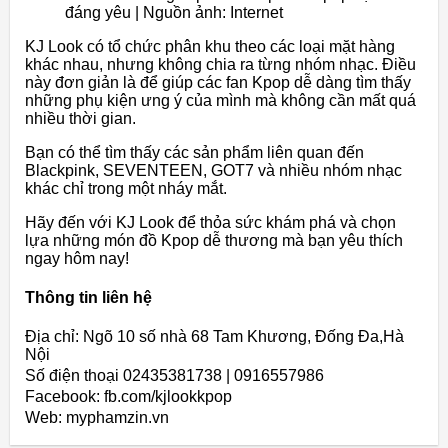
đáng yêu | Nguồn ảnh: Internet
KJ Look có tổ chức phân khu theo các loại mặt hàng
khác nhau, nhưng không chia ra từng nhóm nhạc. Điều
này đơn giản là để giúp các fan Kpop dễ dàng tìm thấy
những phụ kiện ưng ý của mình mà không cần mất quá
nhiều thời gian.
Bạn có thể tìm thấy các sản phẩm liên quan đến
Blackpink, SEVENTEEN, GOT7 và nhiều nhóm nhạc
khác chỉ trong một nháy mắt.
Hãy đến với KJ Look để thỏa sức khám phá và chọn
lựa những món đồ Kpop dễ thương mà bạn yêu thích
ngay hôm nay!
Thông tin liên hệ
Địa chỉ: Ngõ 10 số nhà 68 Tam Khương, Đống Đa,Hà
Nội
Số điện thoại 02435381738 | 0916557986
Facebook: fb.com/kjlookkpop
Web: myphamzin.vn