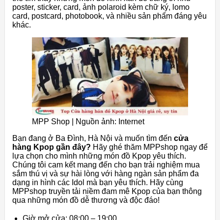
poster, sticker, card, ảnh polaroid kèm chữ ký, lomo
card, postcard, photobook, và nhiều sản phẩm đáng yêu
khác.
MPP Shop | Nguồn ảnh: Internet
Bạn đang ở Ba Đình, Hà Nội và muốn tìm đến
cửa
hàng Kpop gần đây?
Hãy ghé thăm MPPshop ngay để
lựa chọn cho mình những món đồ Kpop yêu thích.
Chúng tôi cam kết mang đến cho bạn trải nghiệm mua
sắm thú vị và sự hài lòng với hàng ngàn sản phẩm đa
dạng in hình các Idol mà bạn yêu thích. Hãy cùng
MPPshop truyền tải niềm đam mê Kpop của bạn thông
qua những món đồ dễ thương và độc đáo!
Giờ mở cửa: 08:00 – 19:00