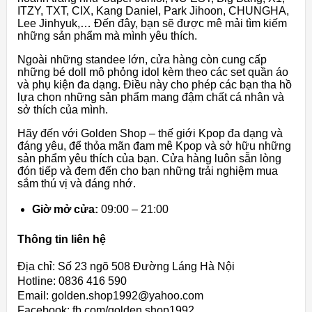
ITZY, TXT, CIX, Kang Daniel, Park Jihoon, CHUNGHA,
Lee Jinhyuk,… Đến đây, bạn sẽ được mê mải tìm kiếm
những sản phẩm mà mình yêu thích.
Ngoài những standee lớn, cửa hàng còn cung cấp
những bé doll mô phỏng idol kèm theo các set quần áo
và phụ kiện đa dạng. Điều này cho phép các bạn tha hồ
lựa chọn những sản phẩm mang đậm chất cá nhân và
sở thích của mình.
Hãy đến với Golden Shop – thế giới Kpop đa dạng và
đáng yêu, để thỏa mãn đam mê Kpop và sở hữu những
sản phẩm yêu thích của bạn. Cửa hàng luôn sẵn lòng
đón tiếp và đem đến cho bạn những trải nghiệm mua
sắm thú vị và đáng nhớ.
Giờ mở cửa:
09:00 – 21:00
Thông tin liên hệ
Địa chỉ: Số 23 ngõ 508 Đường Láng Hà Nội
Hotline: 0836 416 590
Email: golden.shop1992@yahoo.com
Facebook: fb.com/golden.shop1992