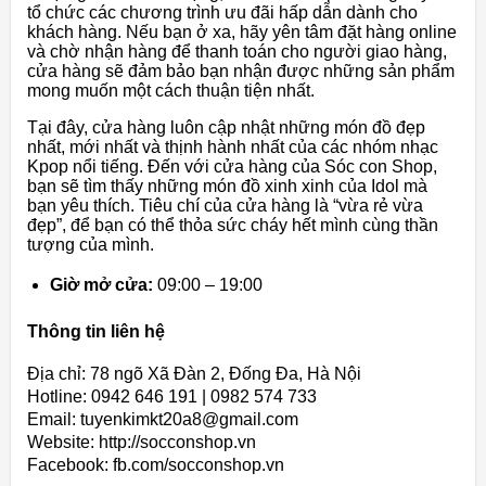
tổ chức các chương trình ưu đãi hấp dẫn dành cho
khách hàng. Nếu bạn ở xa, hãy yên tâm đặt hàng online
và chờ nhận hàng để thanh toán cho người giao hàng,
cửa hàng sẽ đảm bảo bạn nhận được những sản phẩm
mong muốn một cách thuận tiện nhất.
Tại đây, cửa hàng luôn cập nhật những món đồ đẹp
nhất, mới nhất và thịnh hành nhất của các nhóm nhạc
Kpop nổi tiếng. Đến với cửa hàng của Sóc con Shop,
bạn sẽ tìm thấy những món đồ xinh xinh của Idol mà
bạn yêu thích. Tiêu chí của cửa hàng là “vừa rẻ vừa
đẹp”, để bạn có thể thỏa sức cháy hết mình cùng thần
tượng của mình.
Giờ mở cửa:
09:00 – 19:00
Thông tin liên hệ
Địa chỉ: 78 ngõ Xã Đàn 2, Đống Đa, Hà Nội
Hotline: 0942 646 191 | 0982 574 733
Email: tuyenkimkt20a8@gmail.com
Website: http://socconshop.vn
Facebook: fb.com/socconshop.vn