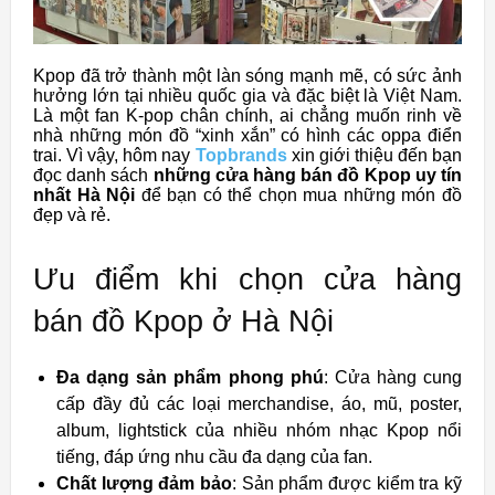
Kpop đã trở thành một làn sóng mạnh mẽ, có sức ảnh
hưởng lớn tại nhiều quốc gia và đặc biệt là Việt Nam.
Là một fan K-pop chân chính, ai chẳng muốn rinh về
nhà những món đồ “xinh xắn” có hình các oppa điển
trai. Vì vậy, hôm nay
Topbrands
xin giới thiệu đến bạn
đọc danh sách
những cửa hàng bán đồ Kpop uy tín
nhất Hà Nội
để bạn có thể chọn mua những món đồ
đẹp và rẻ.
Ưu điểm khi chọn cửa hàng
bán đồ Kpop ở Hà Nội
Đa dạng sản phẩm phong phú
: Cửa hàng cung
cấp đầy đủ các loại merchandise, áo, mũ, poster,
album, lightstick của nhiều nhóm nhạc Kpop nổi
tiếng, đáp ứng nhu cầu đa dạng của fan.
Chất lượng đảm bảo
: Sản phẩm được kiểm tra kỹ