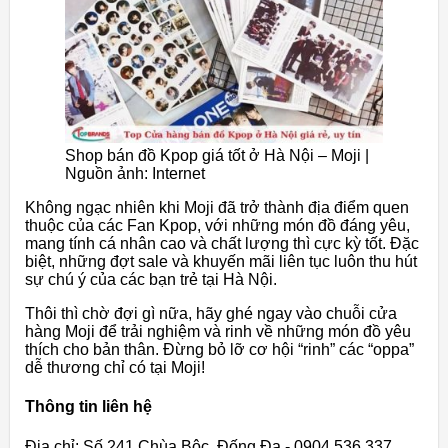
Shop bán đồ Kpop giá tốt ở Hà Nội – Moji |
Nguồn ảnh: Internet
Không ngạc nhiên khi Moji đã trở thành địa điểm quen
thuộc của các Fan Kpop, với những món đồ đáng yêu,
mang tính cá nhân cao và chất lượng thì cực kỳ tốt. Đặc
biệt, những đợt sale và khuyến mãi liên tục luôn thu hút
sự chú ý của các bạn trẻ tại Hà Nội.
Thôi thì chờ đợi gì nữa, hãy ghé ngay vào chuỗi cửa
hàng Moji để trải nghiệm và rinh về những món đồ yêu
thích cho bản thân. Đừng bỏ lỡ cơ hội “rinh” các “oppa”
dễ thương chỉ có tại Moji!
Thông tin liên hệ
Địa chỉ: Số 241 Chùa Bộc, Đống Đa - 0904 536 337