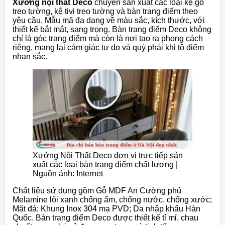
Xưởng nội thất Deco
chuyên sản xuất các loại kệ gỗ
treo tường, kệ tivi treo tường và bàn trang điểm theo
yêu cầu. Mẫu mã đa dạng về màu sắc, kích thước, với
thiết kế bắt mắt, sang trọng. Bàn trang điểm Deco không
chỉ là góc trang điểm mà còn là nơi tạo ra phong cách
riêng, mang lại cảm giác tự do và quý phái khi tô điểm
nhan sắc.
Xưởng Nội Thất Deco đơn vị trực tiếp sản
xuất các loại bàn trang điểm chất lượng |
Nguồn ảnh: Internet
Chất liệu sử dụng gồm Gỗ MDF An Cường phủ
Melamine lõi xanh chống ẩm, chống nước, chống xước;
Mặt đá; Khung Inox 304 mạ PVD; Da nhập khẩu Hàn
Quốc. Bàn trang điểm Deco được thiết kế tỉ mỉ, chau