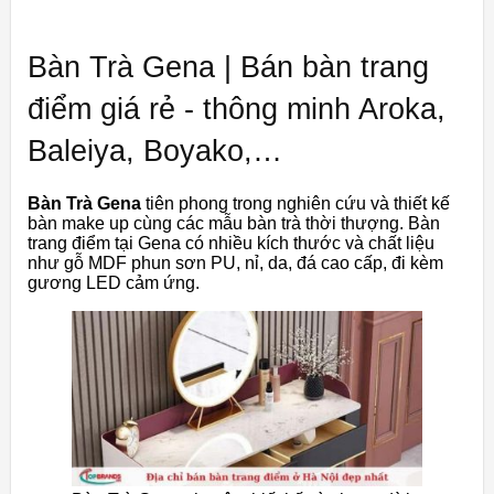
Bàn Trà Gena | Bán bàn trang
điểm giá rẻ - thông minh Aroka,
Baleiya, Boyako,…
Bàn Trà Gena
tiên phong trong nghiên cứu và thiết kế
bàn make up cùng các mẫu bàn trà thời thượng. Bàn
trang điểm tại Gena có nhiều kích thước và chất liệu
như gỗ MDF phun sơn PU, nỉ, da, đá cao cấp, đi kèm
gương LED cảm ứng.