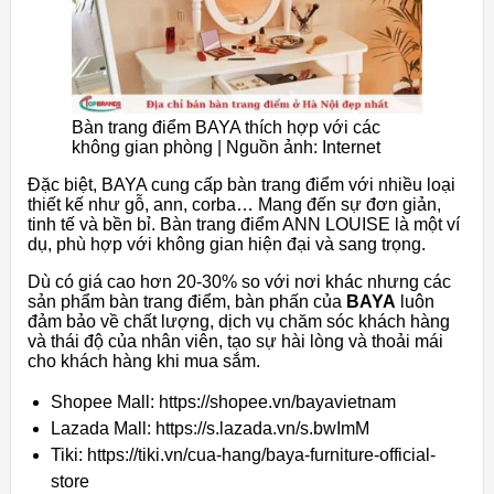
Bàn trang điểm BAYA thích hợp với các
không gian phòng | Nguồn ảnh: Internet
Đặc biệt, BAYA cung cấp bàn trang điểm với nhiều loại
thiết kế như gỗ, ann, corba… Mang đến sự đơn giản,
tinh tế và bền bỉ. Bàn trang điểm ANN LOUISE là một ví
dụ, phù hợp với không gian hiện đại và sang trọng.
Dù có giá cao hơn 20-30% so với nơi khác nhưng các
sản phẩm bàn trang điểm, bàn phấn của
BAYA
luôn
đảm bảo về chất lượng, dịch vụ chăm sóc khách hàng
và thái độ của nhân viên, tạo sự hài lòng và thoải mái
cho khách hàng khi mua sắm.
Shopee Mall: https://shopee.vn/bayavietnam
Lazada Mall: https://s.lazada.vn/s.bwImM
Tiki: https://tiki.vn/cua-hang/baya-furniture-official-
store