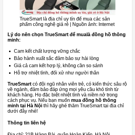
TrueSmart là địa chỉ uy tín để mua các sản
phẩm công nghệ giá rẻ | Nguồn ảnh: Internet
Lý do nên chọn TrueSmart để mualà đồng hồ thông
minh:
Cam kết chất lượng vững chắc
Bảo hành xuất sắc đảm bảo sự hài lòng
Giá cả cam kết hợp lý, không cần so sánh
Hỗ trợ nhiệt tình, đối xử như người thân
TrueSmart
có đội ngũ nhân viên trẻ, có kiến thức sâu rộ
về ngành, đảm bảo đáp ứng mọi yêu cầu khó tính từ
khách hàng. Họ đặc biệt nhiệt tình và niềm nở trong
cách phục vụ. Nếu bạn muốn
mua đồng hồ thông
minh tại Hà Nội
thì hãy ghé thăm TrueSmart tại địa chỉ
dưới đây nhé!
Thông tin liên hệ
Địa chỉ: 21B Hàng Bài, quận Hoàn Kiến, Hà Nội