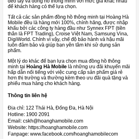
đeo tay và đồng hồ thông minh với mức giá khác nhau
để khách hàng có thể lựa chọn.
Tất cả các sản phẩm đồng hồ thông minh tại Hoàng Hà
Mobile đều là hàng mới 100%, chính hãng, được nhập
khẩu bởi các công ty hàng đầu như Synnex FPT (tiền
thân là FPT Trading), Croise Việt Nam, Samsung Vina,
DigiWorld. Chính vì vậy, chế độ bảo hành và hậu mãi
luôn đảm bảo và giúp bạn yên tâm khi sử dụng sản
phẩm.
Một lý do khác để bạn lựa chọn mua đồng hồ thông
minh tại
Hoàng Hà Mobile
là những ưu đãi khuyến mãi
hấp dẫn nổi tiếng với việc cung cấp sản phẩm giá rẻ
hơn thị trường và thường kèm theo ưu đãi quà tặng và
phiếu mua hàng cho khách hàng.
Thông tin liên hệ
Địa chỉ: 122 Thái Hà, Đống Đa, Hà Nội
Hotline: 1900 2091
Email: cskh@hoanghamobile.com
Website: https://hoanghamobile.com
Fanpage: www.facebook.com/hoanghamobilecom