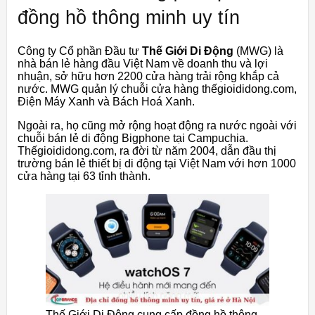
đồng hồ thông minh uy tín
Công ty Cổ phần Đầu tư
Thế Giới Di Động
(MWG) là
nhà bán lẻ hàng đầu Việt Nam về doanh thu và lợi
nhuận, sở hữu hơn 2200 cửa hàng trải rộng khắp cả
nước. MWG quản lý chuỗi cửa hàng thếgioididong.com,
Điện Máy Xanh và Bách Hoá Xanh.
Ngoài ra, họ cũng mở rộng hoạt động ra nước ngoài với
chuỗi bán lẻ di động Bigphone tại Campuchia.
Thếgioididong.com, ra đời từ năm 2004, dẫn đầu thị
trường bán lẻ thiết bị di động tại Việt Nam với hơn 1000
cửa hàng tại 63 tỉnh thành.
Thế Giới Di Động cung cấp đồng hồ thông