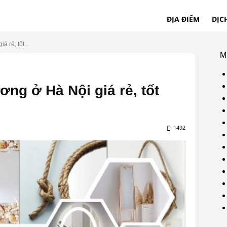
ĐỊA ĐIỂM
DỊC
 rẻ, tốt...
M
ơng ở Hà Nội giá rẻ, tốt
1492