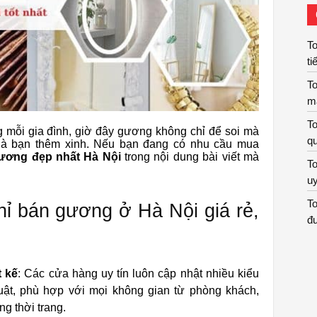
To
ti
To
m
To
g mỗi gia đình, giờ đây gương không chỉ để soi mà
qu
 nhà bạn thêm xinh. Nếu bạn đang có nhu cầu mua
gương đẹp nhất Hà Nội
trong nội dung bài viết mà
To
uy
To
hỉ bán gương ở Hà Nội giá rẻ,
đư
t kế
: Các cửa hàng uy tín luôn cập nhật nhiều kiểu
uật, phù hợp với mọi không gian từ phòng khách,
g thời trang.