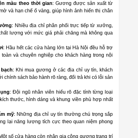
ền màu theo thời gian
: Gương được sản xuất từ
mờ và hạn chế ố vàng, giúp hình ảnh hiển thị chân
rường
: Nhiều địa chỉ phân phối trực tiếp từ xưởng,
hất lượng với mức giá phải chăng mà không qua
ơi
: Hầu hết các cửa hàng lớn tại Hà Nội đều hỗ trợ
 toàn và chuyên nghiệp cho khách hàng trong nội
 bạch
: Khi mua gương ở các địa chỉ uy tín, khách
chính sách bảo hành rõ ràng, đổi trả khi có lỗi sản
dụng
: Đội ngũ nhân viên hiểu rõ đặc tính từng loại
ích thước, hình dáng và khung viền phù hợp nhất
hẩm mỹ
: Những địa chỉ uy tín thường chú trọng sắp
g lại năng lượng tích cực theo quan niệm phong
 Một số cửa hàng còn nhận gia công gương trang trí