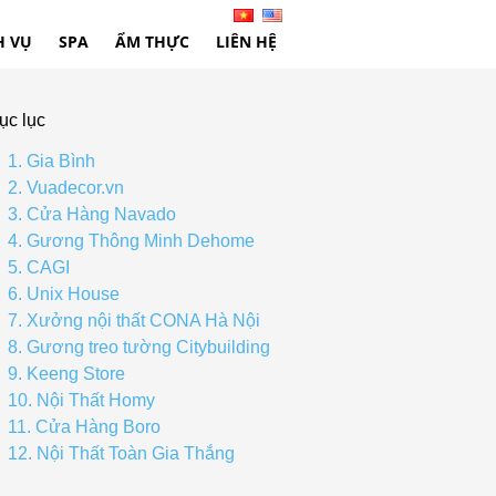
H VỤ
SPA
ẨM THỰC
LIÊN HỆ
ục lục
1. Gia Bình
2. Vuadecor.vn
3. Cửa Hàng Navado
4. Gương Thông Minh Dehome
5. CAGI
6. Unix House
7. Xưởng nội thất CONA Hà Nội
8. Gương treo tường Citybuilding
9. Keeng Store
10. Nội Thất Homy
11. Cửa Hàng Boro
12. Nội Thất Toàn Gia Thắng