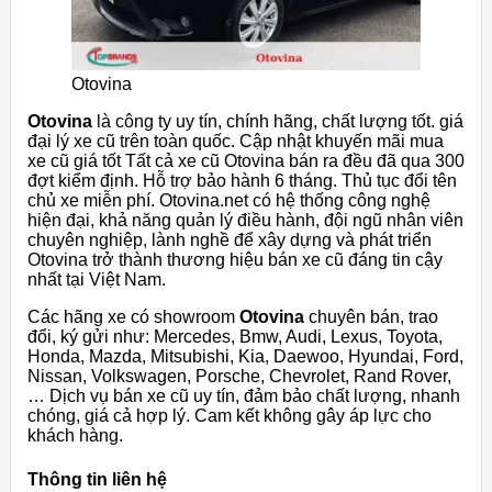
Otovina
Otovina
là công ty uy tín, chính hãng, chất lượng tốt. giá
đại lý xe cũ trên toàn quốc. Cập nhật khuyến mãi mua
xe cũ giá tốt Tất cả xe cũ Otovina bán ra đều đã qua 300
đợt kiểm định. Hỗ trợ bảo hành 6 tháng. Thủ tục đổi tên
chủ xe miễn phí. Otovina.net có hệ thống công nghệ
hiện đại, khả năng quản lý điều hành, đội ngũ nhân viên
chuyên nghiệp, lành nghề để xây dựng và phát triển
Otovina trở thành thương hiệu bán xe cũ đáng tin cậy
nhất tại Việt Nam.
Các hãng xe có showroom
Otovina
chuyên bán, trao
đổi, ký gửi như: Mercedes, Bmw, Audi, Lexus, Toyota,
Honda, Mazda, Mitsubishi, Kia, Daewoo, Hyundai, Ford,
Nissan, Volkswagen, Porsche, Chevrolet, Rand Rover,
… Dịch vụ bán xe cũ uy tín, đảm bảo chất lượng, nhanh
chóng, giá cả hợp lý. Cam kết không gây áp lực cho
khách hàng.
Thông tin liên hệ