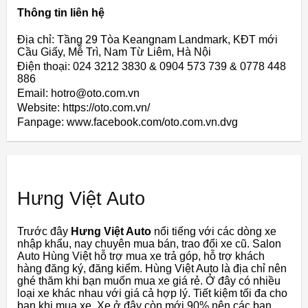
Thông tin liên hệ
Địa chỉ: Tầng 29 Tòa Keangnam Landmark, KĐT mới
Cầu Giấy, Mễ Trì, Nam Từ Liêm, Hà Nội
Điện thoại: 024 3212 3830 & 0904 573 739 & 0778 448
886
Email: hotro@oto.com.vn
Website: https://oto.com.vn/
Fanpage: www.facebook.com/oto.com.vn.dvg
Hưng Việt Auto
Trước đây
Hưng Việt Auto
nổi tiếng với các dòng xe
nhập khẩu, nay chuyên mua bán, trao đổi xe cũ. Salon
Auto Hùng Việt hỗ trợ mua xe trả góp, hỗ trợ khách
hàng đăng ký, đăng kiểm. Hùng Việt Auto là địa chỉ nên
ghé thăm khi bạn muốn mua xe giá rẻ. Ở đây có nhiều
loại xe khác nhau với giá cả hợp lý. Tiết kiệm tối đa cho
bạn khi mua xe. Xe ở đây còn mới 90% nên các bạn