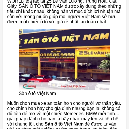
WORLD tọa lạc tại 25 Lê Văn Lương, Trung Hòa, Cầu
Giấy. SÀN Ô TÔ VIỆT NAM được xây dựng theo những
tiêu chí khác nhau, không hẳn vì mục đích lợi nhuận mà
còn với mong muốn giúp mọi người Việt Nam sở hữu
được một chiếc ô tô với giá rẻ nhất, an toàn nhất.
Sàn ô tô Việt Nam
Muốn chọn mua xe an toàn hơn cho người vợ thân yêu,
cho chính bạn hay cho gia đình nhưng bạn lại không có
đủ tiền để mơ về một chiếc Mercedes, BMW mới tinh…
giải pháp dành cho bạn là hãy nhấc máy lên và liên hệ
với chúng tôi. cho
Sàn ô tô Việt Nam
để được tư vấn