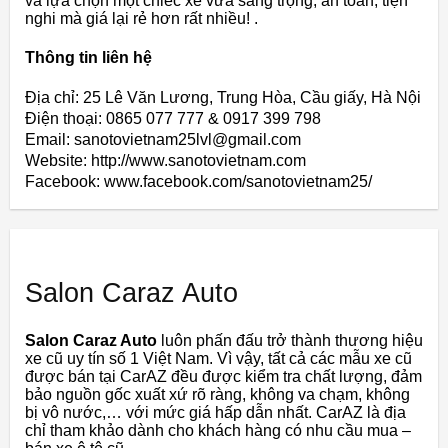
và lựa chọn một chiếc xe vừa sang trọng, an toàn, tiện
nghi mà giá lại rẻ hơn rất nhiều! .
Thông tin liên hệ
Địa chỉ: 25 Lê Văn Lương, Trung Hòa, Cầu giấy, Hà Nội
Điện thoại: 0865 077 777 & 0917 399 798
Email: sanotovietnam25lvl@gmail.com
Website: http://www.sanotovietnam.com
Facebook: www.facebook.com/sanotovietnam25/
Salon Caraz Auto
Salon Caraz Auto
luôn phấn đấu trở thành thương hiệu
xe cũ uy tín số 1 Việt Nam. Vì vậy, tất cả các mẫu xe cũ
được bán tại CarAZ đều được kiểm tra chất lượng, đảm
bảo nguồn gốc xuất xứ rõ ràng, không va chạm, không
bị vô nước,… với mức giá hấp dẫn nhất. CarAZ là địa
chỉ tham khảo dành cho khách hàng có nhu cầu mua –