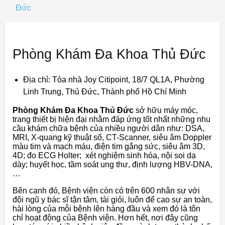
Đức
Phòng Khám Đa Khoa Thủ Đức
Địa chỉ: Tòa nhà Joy Citipoint, 18/7 QL1A, Phường
Linh Trung, Thủ Đức, Thành phố Hồ Chí Minh
Phòng Khám Đa Khoa Thủ Đức
sở hữu máy móc,
trang thiết bị hiện đại nhằm đáp ứng tốt nhất những nhu
cầu khám chữa bệnh của nhiều người dân như: DSA,
MRI, X-quang kỹ thuật số, CT-Scanner, siêu âm Doppler
màu tim và mạch máu, điện tim gắng sức, siêu âm 3D,
4D; đo ECG Holter; xét nghiệm sinh hóa, nội soi dạ
dày; huyết học, tầm soát ung thư, định lượng HBV-DNA,
…
Bên cạnh đó, Bệnh viện còn có trên 600 nhân sự với
đội ngũ y bác sĩ tận tâm, tài giỏi, luôn để cao sự an toàn,
hài lòng của mỗi bệnh lên hàng đầu và xem đó là tôn
chỉ hoạt động của Bệnh viện. Hơn hết, nơi đây cũng