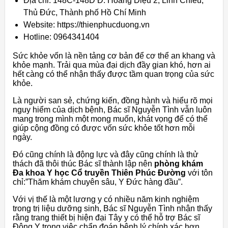
Địa chỉ: 148C-148D Đ. Hoàng Diệu 2, Linh Chiểu,
Thủ Đức, Thành phố Hồ Chí Minh
Website: https://thienphucduong.vn
Hotline: 0964341404
Sức khỏe vốn là nền tảng cơ bản để cơ thể an khang và
khỏe mạnh. Trải qua mùa đại dịch đầy gian khó, hơn ai
hết càng có thể nhận thấy được tầm quan trọng của sức
khỏe.
Là người san sẻ, chứng kiến, đồng hành và hiểu rõ mọi
nguy hiểm của dịch bệnh, Bác sĩ Nguyễn Tình vẫn luôn
mang trong mình một mong muốn, khát vọng để có thể
giúp cộng đồng có được vốn sức khỏe tốt hơn mỗi
ngày.
Đó cũng chính là động lực và đây cũng chính là thử
thách đã thôi thúc Bác sĩ thành lập nên
phòng khám
Đa khoa Y học Cổ truyền Thiên Phúc Đường
với tôn
chỉ:”Thăm khám chuyên sâu, Y Đức hàng đầu”.
Với vị thế là một lương y có nhiều năm kinh nghiệm
trong trị liệu dưỡng sinh, Bác sĩ Nguyễn Tình nhận thấy
rằng trang thiết bị hiện đại Tây y có thể hỗ trợ Bác sĩ
Đông Y trong việc chẩn đoán bệnh lý chính xác hơn.