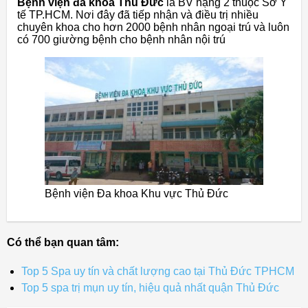
Bệnh viện đa khoa Thủ Đức
là BV hạng 2 thuộc Sở Y
tế TP.HCM. Nơi đây đã tiếp nhận và điều trị nhiều
chuyên khoa cho hơn 2000 bệnh nhân ngoại trú và luôn
có 700 giường bệnh cho bệnh nhân nội trú
Bệnh viện Đa khoa Khu vực Thủ Đức
Có thể bạn quan tâm:
Top 5 Spa uy tín và chất lượng cao tại Thủ Đức TPHCM
Top 5 spa trị mụn uy tín, hiệu quả nhất quận Thủ Đức