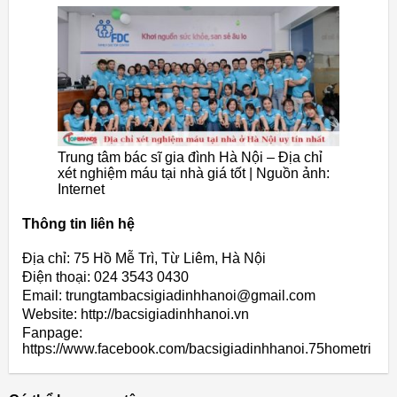
Trung tâm bác sĩ gia đình Hà Nội – Địa chỉ
xét nghiệm máu tại nhà giá tốt | Nguồn ảnh:
Internet
Thông tin liên hệ
Địa chỉ: 75 Hồ Mễ Trì, Từ Liêm, Hà Nội
Điện thoại: 024 3543 0430
Email: trungtambacsigiadinhhanoi@gmail.com
Website: http://bacsigiadinhhanoi.vn
Fanpage:
https://www.facebook.com/bacsigiadinhhanoi.75hometri