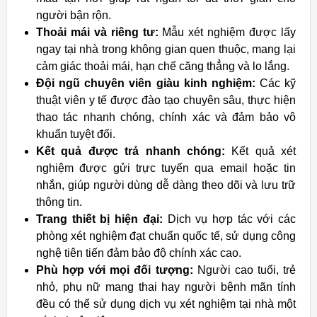
người bận rộn.
Thoải mái và riêng tư:
Mẫu xét nghiệm được lấy
ngay tại nhà trong không gian quen thuộc, mang lại
cảm giác thoải mái, hạn chế căng thẳng và lo lắng.
Đội ngũ chuyên viên giàu kinh nghiệm:
Các kỹ
thuật viên y tế được đào tạo chuyên sâu, thực hiện
thao tác nhanh chóng, chính xác và đảm bảo vô
khuẩn tuyệt đối.
Kết quả được trả nhanh chóng:
Kết quả xét
nghiệm được gửi trực tuyến qua email hoặc tin
nhắn, giúp người dùng dễ dàng theo dõi và lưu trữ
thông tin.
Trang thiết bị hiện đại:
Dịch vụ hợp tác với các
phòng xét nghiệm đạt chuẩn quốc tế, sử dụng công
nghệ tiên tiến đảm bảo độ chính xác cao.
Phù hợp với mọi đối tượng:
Người cao tuổi, trẻ
nhỏ, phụ nữ mang thai hay người bệnh mãn tính
đều có thể sử dụng dịch vụ xét nghiệm tại nhà một