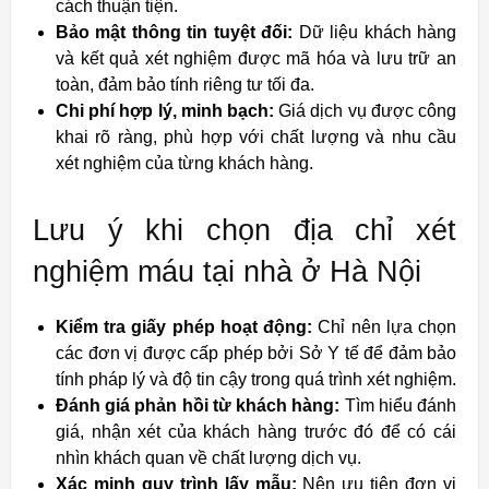
cách thuận tiện.
Bảo mật thông tin tuyệt đối:
Dữ liệu khách hàng
và kết quả xét nghiệm được mã hóa và lưu trữ an
toàn, đảm bảo tính riêng tư tối đa.
Chi phí hợp lý, minh bạch:
Giá dịch vụ được công
khai rõ ràng, phù hợp với chất lượng và nhu cầu
xét nghiệm của từng khách hàng.
Lưu ý khi chọn địa chỉ xét
nghiệm máu tại nhà ở Hà Nội
Kiểm tra giấy phép hoạt động:
Chỉ nên lựa chọn
các đơn vị được cấp phép bởi Sở Y tế để đảm bảo
tính pháp lý và độ tin cậy trong quá trình xét nghiệm.
Đánh giá phản hồi từ khách hàng:
Tìm hiểu đánh
giá, nhận xét của khách hàng trước đó để có cái
nhìn khách quan về chất lượng dịch vụ.
Xác minh quy trình lấy mẫu:
Nên ưu tiên đơn vị