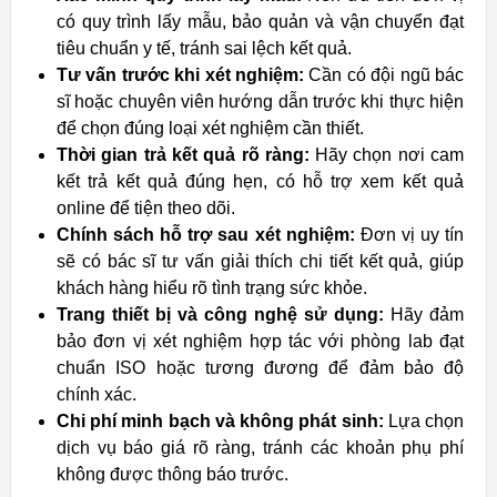
có quy trình lấy mẫu, bảo quản và vận chuyển đạt
tiêu chuẩn y tế, tránh sai lệch kết quả.
Tư vấn trước khi xét nghiệm:
Cần có đội ngũ bác
sĩ hoặc chuyên viên hướng dẫn trước khi thực hiện
để chọn đúng loại xét nghiệm cần thiết.
Thời gian trả kết quả rõ ràng:
Hãy chọn nơi cam
kết trả kết quả đúng hẹn, có hỗ trợ xem kết quả
online để tiện theo dõi.
Chính sách hỗ trợ sau xét nghiệm:
Đơn vị uy tín
sẽ có bác sĩ tư vấn giải thích chi tiết kết quả, giúp
khách hàng hiểu rõ tình trạng sức khỏe.
Trang thiết bị và công nghệ sử dụng:
Hãy đảm
bảo đơn vị xét nghiệm hợp tác với phòng lab đạt
chuẩn ISO hoặc tương đương để đảm bảo độ
chính xác.
Chi phí minh bạch và không phát sinh:
Lựa chọn
dịch vụ báo giá rõ ràng, tránh các khoản phụ phí
không được thông báo trước.