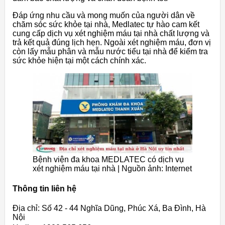
Đáp ứng nhu cầu và mong muốn của người dân về
chăm sóc sức khỏe tại nhà, Medlatec tự hào cam kết
cung cấp dịch vụ xét nghiệm máu tại nhà chất lượng và
trả kết quả đúng lịch hẹn. Ngoài xét nghiệm máu, đơn vị
còn lấy mẫu phân và mẫu nước tiểu tại nhà để kiểm tra
sức khỏe hiện tại một cách chính xác.
Bệnh viện đa khoa MEDLATEC có dịch vụ
xét nghiệm máu tại nhà | Nguồn ảnh: Internet
Thông tin liên hệ
Địa chỉ: Số 42 - 44 Nghĩa Dũng, Phúc Xá, Ba Đình, Hà
Nội