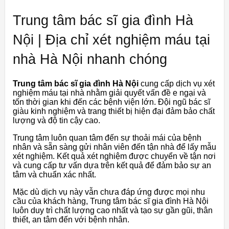
Trung tâm bác sĩ gia đình Hà
Nội | Địa chỉ xét nghiệm máu tại
nhà Hà Nội nhanh chóng
Trung tâm bác sĩ gia đình Hà Nội
cung cấp dịch vụ xét
nghiệm máu tại nhà nhằm giải quyết vấn đề e ngại và
tốn thời gian khi đến các bệnh viện lớn. Đội ngũ bác sĩ
giàu kinh nghiệm và trang thiết bị hiện đại đảm bảo chất
lượng và độ tin cậy cao.
Trung tâm luôn quan tâm đến sự thoải mái của bệnh
nhân và sẵn sàng gửi nhân viên đến tận nhà để lấy mẫu
xét nghiệm. Kết quả xét nghiệm được chuyển về tận nơi
và cung cấp tư vấn dựa trên kết quả để đảm bảo sự an
tâm và chuẩn xác nhất.
Mặc dù dịch vụ này vẫn chưa đáp ứng được mọi nhu
cầu của khách hàng, Trung tâm bác sĩ gia đình Hà Nội
luôn duy trì chất lượng cao nhất và tạo sự gần gũi, thân
thiết, an tâm đến với bệnh nhân.